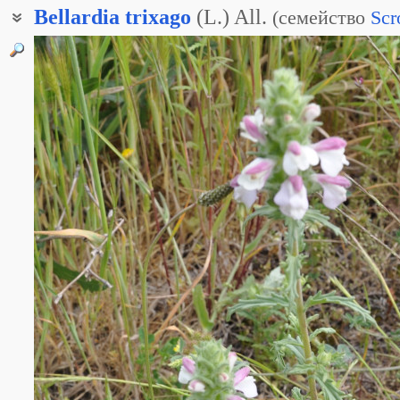
Bellardia
trixago
(L.) All.
(
семейство
Scr
Бартсия обыкновенная