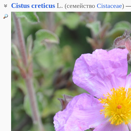
Cistus
creticus
L.
(
семейство
Cistaceae
)