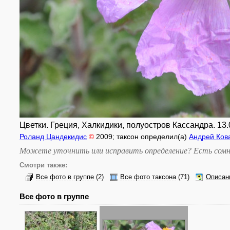
Цветки. Греция, Халкидики, полуостров Кассандра. 13.
Роланд Цандекидис
©
2009
; таксон определил(а)
Андрей Ков
Можете уточнить или исправить определение? Есть сомн
Смотри также:
Все фото в группе
(2)
Все фото таксона
(71)
Описан
Все фото в группе