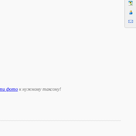
сти фото
к нужному таксону
!