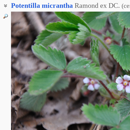
Potentilla
micrantha
Ramond ex DC.
(
се