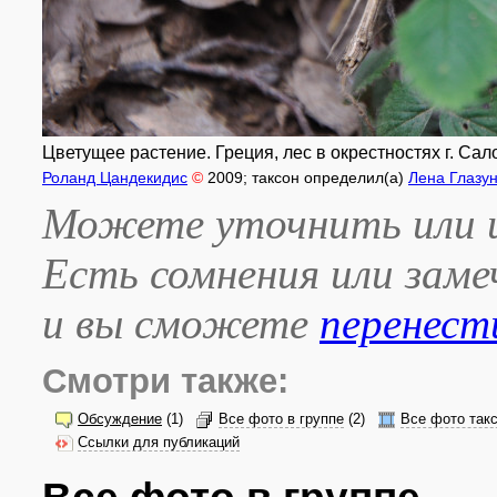
Цветущее растение. Греция, лес в окрестностях г. Сало
Роланд Цандекидис
©
2009
; таксон определил(а)
Лена Глазу
Можете уточнить или и
Есть сомнения или зам
и вы сможете
перенест
Смотри также:
Обсуждение
(1)
Все фото в группе
(2)
Все фото так
Ссылки для публикаций