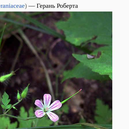
raniaceae
)
Герань Роберта