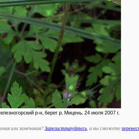
лезногорский р-н, берег р. Мицень. 24 июля 2007 г.
ения или замечания?
Зарегистрируйтесь
, и вы сможете
перене