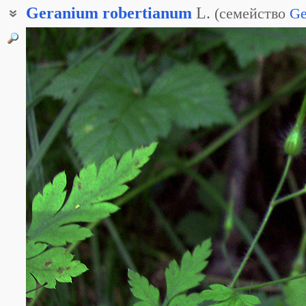
Geranium
robertianum
L.
(
семейство
Ge
Герань робертовская