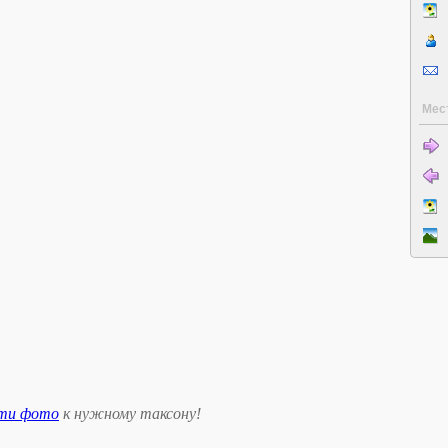
Мес
сти фото
к нужному таксону
!