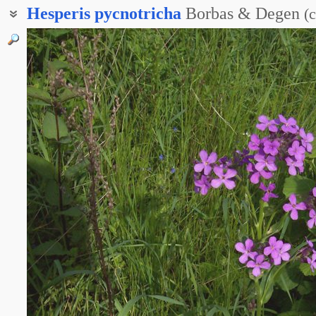
Hesperis
pycnotricha
Borbas & Degen
(