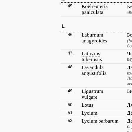
45.
Koelreuteria
Кё
paniculata
мы
L
46.
Laburnum
Б
anagyroides
(Б
до
47.
Lathyrus
Ч
tuberosus
кл
48.
Lavandula
Ла
angustifolia
ко
Ла
ле
49.
Ligustrum
Б
vulgare
50.
Lotus
Л
51.
Lycium
Д
52.
Lycium barbarum
Д
бе
ва