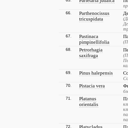
65.
Parietaria judaica
П
пр
66.
Parthenocissus
Де
tricuspidata
(Д
Де
тр
67.
Pastinaca
Па
pimpinellifolia
(П
68.
Petrorhagia
Пе
saxifraga
(П
Пе
ка
69.
Pinus halepensis
Со
Со
70.
Pistacia vera
Ф
бл
71.
Platanus
П
orientalis
кл
кл
па
па
72.
Platycladus
П