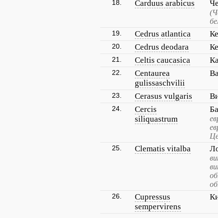
18.
Carduus arabicus
Че
(Ч
бе
19.
Cedrus atlantica
Ке
20.
Cedrus deodara
К
21.
Celtis caucasica
Ка
22.
Centaurea
Ва
gulissaschvilii
23.
Cerasus vulgaris
В
24.
Cercis
Б
siliquastrum
ев
ев
Це
25.
Clematis vitalba
Л
ви
ви
об
об
26.
Cupressus
Ки
sempervirens