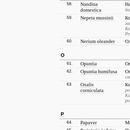
58.
Nandina
Н
domestica
ба
59.
Nepeta mussinii
К
га
Ко
Ре
60.
Nerium oleander
О
O
61.
Opuntia
О
62.
Opuntia humifusa
О
ст
63.
Oxalis
К
corniculata
ро
Ки
ро
P
64.
Papaver
М