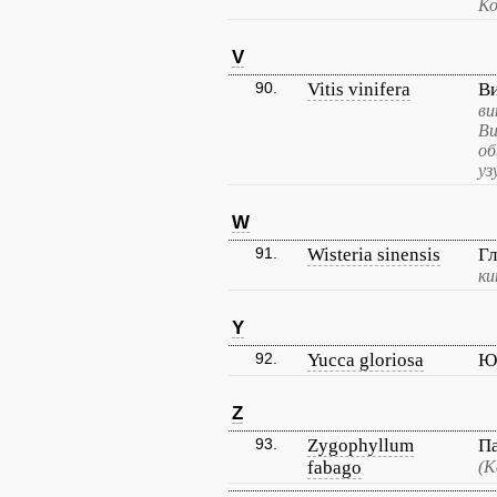
Ко
V
90.
Vitis vinifera
В
ви
Ви
об
уз
W
91.
Wisteria sinensis
Гл
ки
Y
92.
Yucca gloriosa
Юк
Z
93.
Zygophyllum
П
fabago
(К