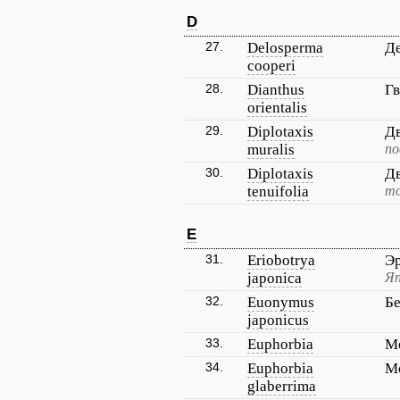
D
27.
Delosperma
Д
cooperi
28.
Dianthus
Гв
orientalis
29.
Diplotaxis
Дв
muralis
по
30.
Diplotaxis
Дв
tenuifolia
то
E
31.
Eriobotrya
Э
japonica
Яп
32.
Euonymus
Бе
japonicus
33.
Euphorbia
М
34.
Euphorbia
М
glaberrima