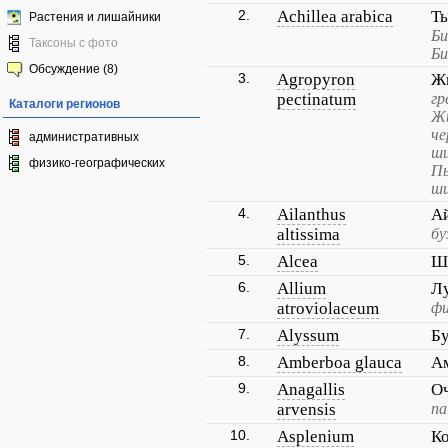
2.
Achillea arabica
Ты
Растения и лишайники
Би
Таксоны с фото
Би
Обсуждение (8)
3.
Agropyron
Ж
pectinatum
гр
Каталоги регионов
Жи
че
административных
ши
физико-географических
Пы
ши
4.
Ailanthus
А
altissima
бу
5.
Alcea
Ш
6.
Allium
Л
atroviolaceum
фи
7.
Alyssum
Б
8.
Amberboa glauca
Ам
9.
Anagallis
О
arvensis
па
10.
Asplenium
Ко