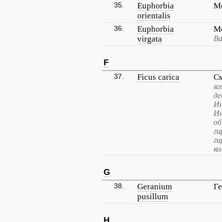
35.
Euphorbia
М
orientalis
36.
Euphorbia
М
virgata
Ва
F
37.
Ficus carica
С
яг
де
Ин
Ин
об
ги
ги
ко
G
38.
Geranium
Ге
pusillum
H