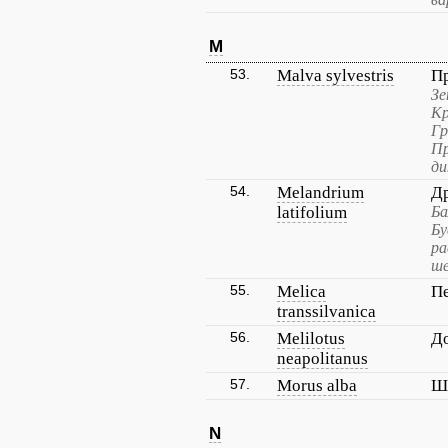
M
53.
Malva sylvestris
П
Зе
Кр
Гр
Пр
ди
54.
Melandrium
Д
latifolium
Ба
Бу
ра
ше
55.
Melica
Пе
transsilvanica
56.
Melilotus
До
neapolitanus
57.
Morus alba
Ш
N