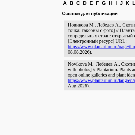
A
B
C
D
E
F
G
H
I
J
K
Ссылки для публикаций
Новикова М., Лебедев А., Скотн
точка: таксоны с фото] // План
сопредельных стран: открытый 
[Электронный ресурс] URL:
https://www.plantarium.ru/page/illu
08.08.2026).
Novikova M., Лебедев А., Скотни
with photos] // Plantarium. Plants 
open online galleries and plant ide
https://www.plantarium.ru/lang/en/p
Aug 2026).