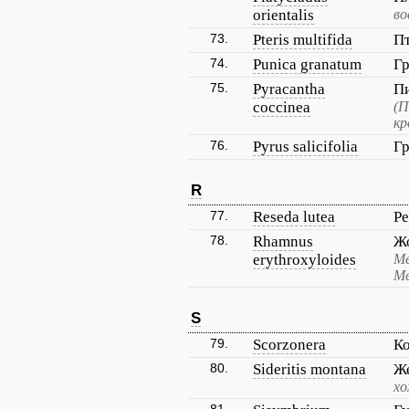
orientalis
во
73.
Pteris multifida
П
74.
Punica granatum
Г
75.
Pyracantha
Пи
coccinea
(П
кр
76.
Pyrus salicifolia
Гр
R
77.
Reseda lutea
Ре
78.
Rhamnus
Ж
erythroxyloides
Ме
Ме
S
79.
Scorzonera
К
80.
Sideritis montana
Ж
хо