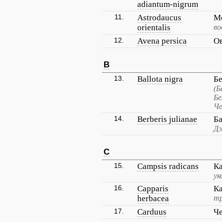
adiantum-nigrum
11.
Astrodaucus
М
orientalis
во
12.
Avena persica
О
B
13.
Ballota nigra
Б
(Б
Бе
Че
14.
Berberis julianae
Б
Дж
C
15.
Campsis radicans
К
ук
16.
Capparis
К
herbacea
тр
17.
Carduus
Ч