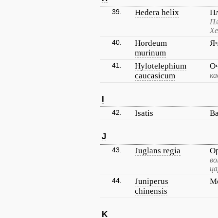
39.
Hedera helix
П
Пл
Хе
40.
Hordeum
Я
murinum
41.
Hylotelephium
Оч
caucasicum
ка
I
42.
Isatis
В
J
43.
Juglans regia
О
во
ца
44.
Juniperus
М
chinensis
K