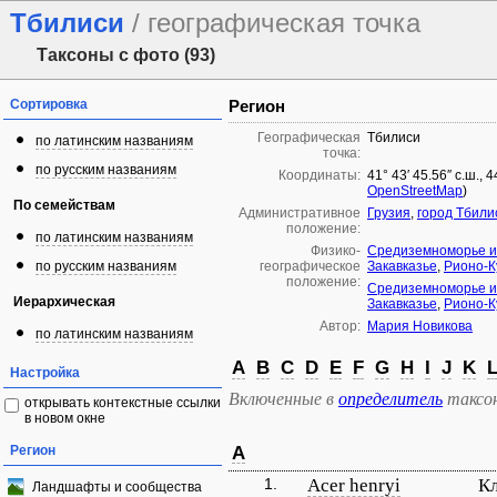
Тбилиси
/ географическая точка
Таксоны с фото (93)
Сортировка
Регион
Географическая
Тбилиси
по латинским названиям
точка:
по русским названиям
Координаты:
41° 43′ 45.56″ с.ш., 
OpenStreetMap
)
По семействам
Административное
Грузия
,
город Тбили
положение:
по латинским названиям
Физико-
Средиземноморье и
по русским названиям
географическое
Закавказье
,
Рионо-К
положение:
Средиземноморье и
Иерархическая
Закавказье
,
Рионо-К
Автор:
Мария Новикова
по латинским названиям
A
B
C
D
E
F
G
H
I
J
K
Настройка
Включенные в
определитель
таксо
открывать контекстные ссылки
в новом окне
Регион
A
1.
Acer henryi
Кл
Ландшафты и сообщества