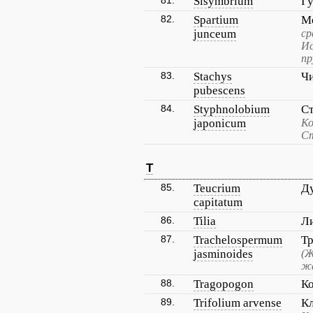
81.
Sisymbrium
Гу
82.
Spartium
М
junceum
ср
Ис
пр
83.
Stachys
Ч
pubescens
84.
Styphnolobium
С
japonicum
Ко
Ст
T
85.
Teucrium
Ду
capitatum
86.
Tilia
Л
87.
Trachelospermum
Т
jasminoides
(Ж
жа
88.
Tragopogon
К
89.
Trifolium arvense
К