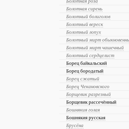
Болотная роза
Болотная сирень
Болотный болиголов
Болотный вереск
Болотный лопух
Болотный мирт обыкновенн
Болотный мирт чашечный
Болотный сердцелист
Борец байкальский
Борец бородатый
Борец сжатый
Борец Чекановского
Борщевик разрезный
Борщевик рассечённый
Бошнякия голая
Бошнякия русская
Брусёна