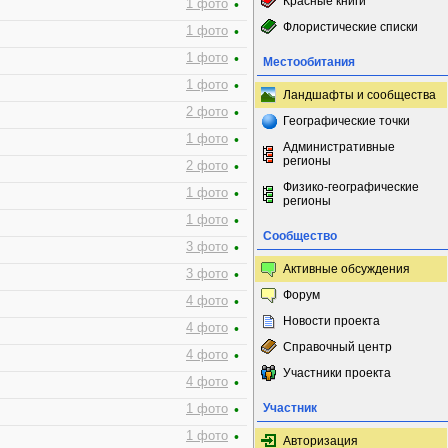
Красные книги
1 фото
•
Флористические списки
1 фото
•
1 фото
•
Местообитания
1 фото
•
Ландшафты и сообщества
2 фото
•
Географические точки
1 фото
•
Административные
регионы
2 фото
•
Физико-географические
1 фото
•
регионы
1 фото
•
Сообщество
3 фото
•
Активные обсуждения
3 фото
•
Форум
4 фото
•
Новости проекта
4 фото
•
Справочный центр
4 фото
•
Участники проекта
4 фото
•
Участник
1 фото
•
1 фото
•
Авторизация