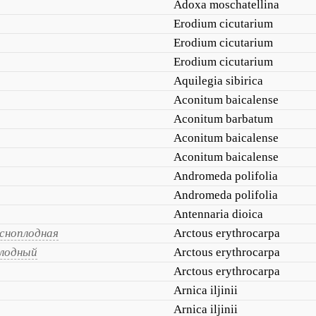
Adoxa moschatellina
Erodium cicutarium
Erodium cicutarium
Erodium cicutarium
Aquilegia sibirica
Aconitum baicalense
Aconitum barbatum
Aconitum baicalense
Aconitum baicalense
Andromeda polifolia
Andromeda polifolia
Antennaria dioica
сноплодная
Arctous erythrocarpa
плодный
Arctous erythrocarpa
Arctous erythrocarpa
Arnica iljinii
Arnica iljinii