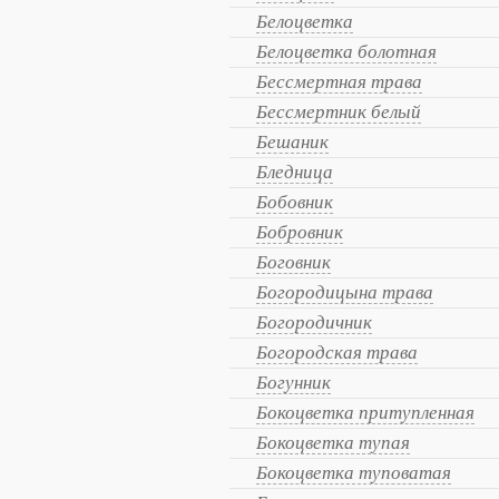
Белоцветка
Белоцветка болотная
Бессмертная трава
Бессмертник белый
Бешаник
Бледница
Бобовник
Бобровник
Боговник
Богородицына трава
Богородичник
Богородская трава
Богунник
Бокоцветка притупленная
Бокоцветка тупая
Бокоцветка туповатая