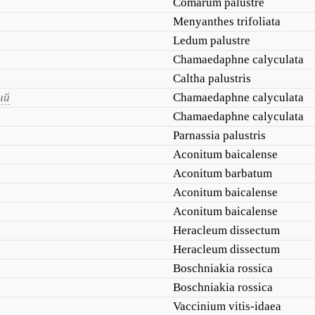
Comarum palustre
Menyanthes trifoliata
Ledum palustre
Chamaedaphne calyculata
Caltha palustris
ый
Chamaedaphne calyculata
Chamaedaphne calyculata
Parnassia palustris
Aconitum baicalense
Aconitum barbatum
Aconitum baicalense
Aconitum baicalense
Heracleum dissectum
Heracleum dissectum
Boschniakia rossica
Boschniakia rossica
Vaccinium vitis-idaea