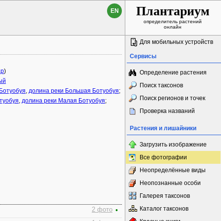
Плантариум
EN
определитель растений
онлайн
Для мобильных устройств
Сервисы
ap
)
Определение растения
ый
Поиск таксонов
 Ботуобуя
,
долина реки Большая Ботуобуя
;
Поиск регионов и точек
туобуя
,
долина реки Малая Ботуобуя
;
Проверка названий
Растения и лишайники
Загрузить изображение
Все фотографии
Неопределённые виды
Неопознанные особи
Галерея таксонов
Каталог таксонов
2 фото
•