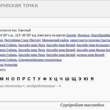
фическая точка
стности пос. Светлый
4′ 00″ с.ш., 113° 30′ 00″ в.д. (смотреть на картах
Google
,
Яндекса
,
OpenStreetM
ия
,
Республика Саха (Якутия)
,
Мирнинский район
,
окрестности поселка Светл
няя Сибирь
,
бассейн реки Лена
,
бассейн реки Вилюй
,
бассейн реки Большая
няя Сибирь
,
бассейн реки Лена
,
бассейн реки Вилюй
,
бассейн реки Малая Бо
няя Сибирь
,
бассейн реки Лена
,
бассейн реки Вилюй
,
долина реки Вилюй
;
няя Сибирь
,
Среднесибирское плоскогорье
на Чуланова
зать
М
Н
О
П
Р
С
Т
У
Ф
Х
Ц
Ч
Ш
Щ
Э
Ю
Я
ны отмечены
•
, необработанные –
•
.
Cypripedium macranthos