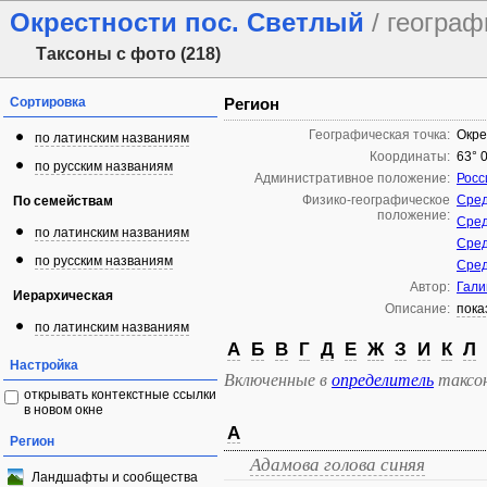
Окрестности пос. Светлый
/ геогра
Таксоны с фото (218)
Сортировка
Регион
Географическая точка:
Окре
по латинским названиям
Координаты:
63° 0
по русским названиям
Административное положение:
Росс
Физико-географическое
Сред
По семействам
положение:
Сред
по латинским названиям
Сред
по русским названиям
Сред
Автор:
Гали
Иерархическая
Описание:
пока
по латинским названиям
А
Б
В
Г
Д
Е
Ж
З
И
К
Л
Настройка
Включенные в
определитель
таксо
открывать контекстные ссылки
в новом окне
А
Регион
Адамова голова синяя
Ландшафты и сообщества