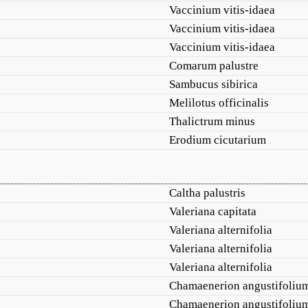
Vaccinium vitis-idaea
Vaccinium vitis-idaea
Vaccinium vitis-idaea
Comarum palustre
Sambucus sibirica
Melilotus officinalis
Thalictrum minus
Erodium cicutarium
Caltha palustris
Valeriana capitata
Valeriana alternifolia
Valeriana alternifolia
Valeriana alternifolia
Chamaenerion angustifoliu
Chamaenerion angustifoliu