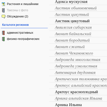
Адокса мускусная
Растения и лишайники
Аистник обыкновенный
Таксоны с фото
Аистник цикутный
Обсуждение (2)
Аистник цикутовый
Каталоги регионов
Аквилегия сибирская
административных
Аконит байкальский
физико-географических
Аконит бородатый
Аконит сжатый
Аконит Чекановского
Андромеда многолистная
Андромеда узколистная
Антеннария двудомная
Арктическая толокнянка кра
Арктоус альпийский красно
Арктоус красноплодный
Арника альпийская Ильина
Арника Ильина