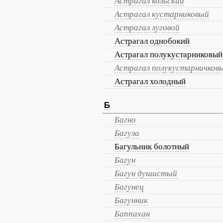
Астрагал кольский
Астрагал кустарниковый
Астрагал луговой
Астрагал однобокий
Астрагал полукустарниковый
Астрагал полукустарничков
Астрагал холодный
Б
Багно
Багула
Багульник болотный
Багун
Багун душистый
Багунец
Багунник
Баппахан