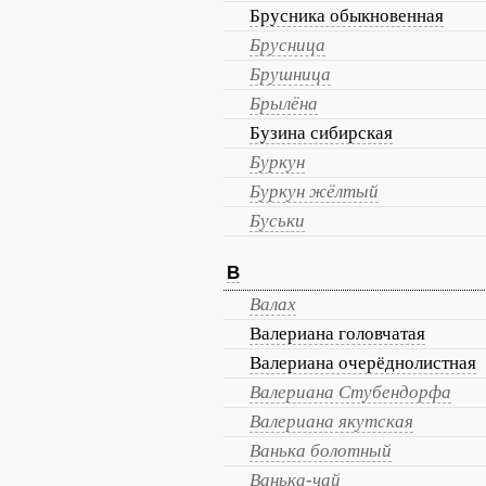
Брусника обыкновенная
Брусница
Брушница
Брылёна
Бузина сибирская
Буркун
Буркун жёлтый
Буськи
В
Валах
Валериана головчатая
Валериана очерёднолистная
Валериана Стубендорфа
Валериана якутская
Ванька болотный
Ванька-чай