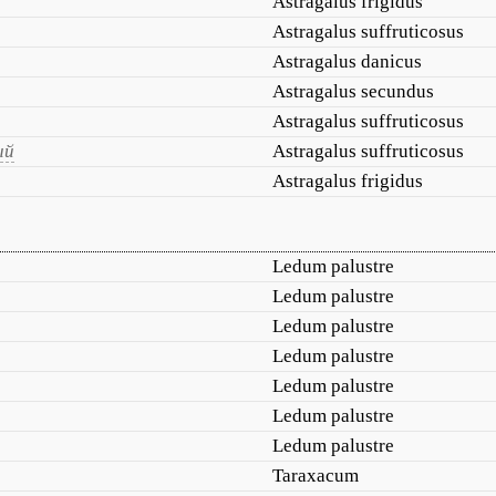
Astragalus frigidus
Astragalus suffruticosus
Astragalus danicus
Astragalus secundus
Astragalus suffruticosus
ый
Astragalus suffruticosus
Astragalus frigidus
Ledum palustre
Ledum palustre
Ledum palustre
Ledum palustre
Ledum palustre
Ledum palustre
Ledum palustre
Taraxacum