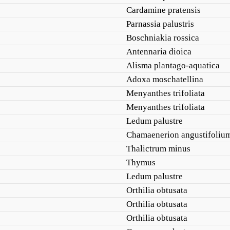
Cardamine pratensis
Parnassia palustris
Boschniakia rossica
Antennaria dioica
Alisma plantago-aquatica
Adoxa moschatellina
Menyanthes trifoliata
Menyanthes trifoliata
Ledum palustre
Chamaenerion angustifoliu
Thalictrum minus
Thymus
Ledum palustre
Orthilia obtusata
Orthilia obtusata
Orthilia obtusata