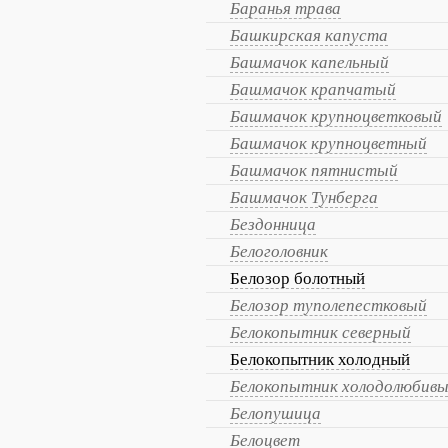
Баранья трава
Башкирская капуста
Башмачок капельный
Башмачок крапчатый
Башмачок крупноцветковый
Башмачок крупноцветный
Башмачок пятнистый
Башмачок Тунберга
Бездонница
Белоголовник
Белозор болотный
Белозор туполепестковый
Белокопытник северный
Белокопытник холодный
Белокопытник холодолюбив
Белопушица
Белоцвет