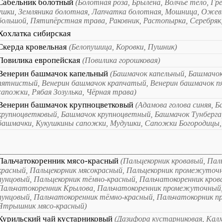
Сабельник болотный
(Болотная роза, Брылёна, Волчье тело, Гре
ушки, Земляника болотная, Лапчатка болотная, Мошница, Оже
большой, Пятипёрстная трава, Раковник, Растопырка, Серебряк,
Хохлатка сибирская
Скерда кровельная
(Белопушица, Коровки, Пушник)
Повилика европейская
(Повилика горошковая)
Венерин башмачок капельный
(Башмачок капельный, Башмачо
пятнистый, Венерин башмачок крапчатый, Венерин башмачок 
сапожки, Рябая Зозулька, Чёрная трава)
Венерин башмачок крупноцветковый
(Адамова голова синяя, 
крупноцветковый, Башмачок крупноцветный, Башмачок Тунберга
башмачки, Кукушкины сапожки, Мудушки, Сапожки Богородицы,
Пальчатокоренник мясо-красный
(Пальцекорник кровавый, Пал
красный, Пальцекорник мясокрасный, Пальцекорник промежуточ
пунцовый, Пальцекорник тёмно-красный, Пальчатокоренник кров
Пальчатокоренник Крылова, Пальчатокоренник промежуточный,
пунцовый, Пальчатокоренник тёмно-красный, Пальчатокорник 
Ятрышник мясо-красный)
Курильский чай кустарниковый
(Дазифора кустарниковая, Кал