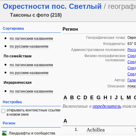
Окрестности пос. Светлый
/ геогра
Таксоны с фото (218)
Сортировка
Регион
Географическая точка:
Окре
по латинским названиям
Координаты:
63° 0
по русским названиям
Административное положение:
Росс
Физико-географическое
Сред
По семействам
положение:
Сред
по латинским названиям
Сред
по русским названиям
Сред
Автор:
Гали
Иерархическая
Описание:
пока
по латинским названиям
A
B
C
D
E
G
H
I
J
L
M
Настройка
Включенные в
определитель
таксо
открывать контекстные ссылки
в новом окне
A
Регион
1.
Achillea
Ландшафты и сообщества