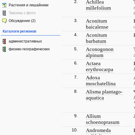
2.
Achillea
Растения и лишайники
millefolium
Таксоны с фото
3.
Aconitum
Обсуждение (2)
baicalense
Каталоги регионов
4.
Aconitum
barbatum
административных
5.
Aconogonon
физико-географических
alpinum
6.
Actaea
erythrocarpa
7.
Adoxa
moschatellina
8.
Alisma plantago-
aquatica
9.
Allium
schoenoprasum
10.
Andromeda