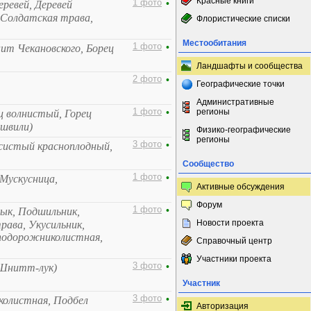
Красные книги
1 фото
•
еревей, Деревей
 Солдатская трава,
Флористические списки
Местообитания
1 фото
•
ит Чекановского, Борец
Ландшафты и сообщества
2 фото
•
Географические точки
Административные
1 фото
•
регионы
ц волнистый, Горец
ишвили)
Физико-географические
регионы
3 фото
•
осистый красноплодный,
Сообщество
1 фото
•
 Мускусница,
Активные обсуждения
Форум
1 фото
•
ык, Подшильник,
Новости проекта
рава, Укусильник,
подорожниколистная,
Справочный центр
Участники проекта
3 фото
•
, Шнитт-лук)
Участник
3 фото
•
колистная, Подбел
Авторизация