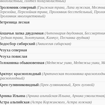
многолистный, Подбел полиумолистный)
Проломник северный
(Грыжная трава, Лапа мужская, Месячна
Перелойка, Перелойная трава, Проломник бесстебельный, Проло
Проломник многоцветковый)
Ветреница лесная
Кошачья лапка двудомная
(Антеннария двудомная, Бессмертник
Грудная трава, Золотушник, Камчуг, Песчанка грудная)
Водосбор сибирский
(Аквилегия сибирская)
Резуха северная
Резуха повислая
Толокнянка обыкновенная
(Медвежье ушко, Медвежьи ушки, М
Арктоус красноплодный
(Арктическая толокнянка красноплодн
красноплодный)
Хрен гулявниковидный
(Хрен гулявниковый, Хрен луговой)
Арника Ильина
(Арника альпийская Ильина, Арника узколистная
Астра альпийская
(Астра Коржинского, Астра ложная)