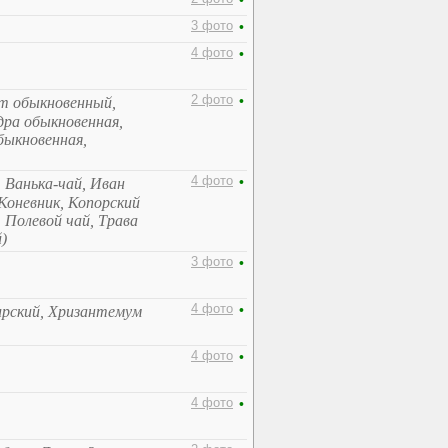
•
3 фото
•
4 фото
•
2 фото
•
т обыкновенный,
дра обыкновенная,
быкновенная,
4 фото
•
 Ванька-чай, Иван
Коневник, Копорский
 Полевой чай, Трава
)
3 фото
•
4 фото
•
ирский, Хризантемум
4 фото
•
4 фото
•