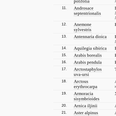
polifolia
11.
Androsace
septentrionalis
12.
Anemone
sylvestris
13.
Antennaria dioica
14.
Aquilegia sibirica
15.
Arabis borealis
16.
Arabis pendula
17.
Arctostaphylos
uva-ursi
18.
Arctous
erythrocarpa
19.
Armoracia
sisymbrioides
20.
Arnica iljinii
21.
Aster alpinus