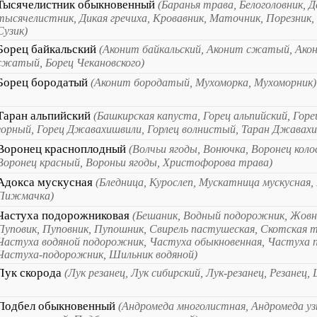
Тысячелистник обыкновенный
(Баранья трава, Белоголовник, Д
тысячелистник, Дикая гречиха, Кровавник, Маточник, Порезник,
Сузик)
Борец байкальский
(Аконит байкальский, Аконит сжатый, Акон
сжатый, Борец Чекановского)
Борец бородатый
(Аконит бородатый, Мухоморка, Мухоморник)
Таран альпийский
(Башкирская капуста, Горец альпийский, Горе
горный, Горец Джавахишвили, Горлец волнистый, Таран Джавах
Воронец красноплодный
(Волчьи ягоды, Вонючка, Воронец кол
Воронец красный, Вороньи ягоды, Христофорова трава)
Адокса мускусная
(Бледница, Курослеп, Мускатница мускусная,
Пижмачка)
Частуха подорожниковая
(Бешаник, Водный подорожник, Жовн
Пуповик, Пуповник, Пупошник, Свирель пастушеская, Скотская т
Частуха водяной подорожник, Частуха обыкновенная, Частуха 
Частуха-подорожник, Шильник водяной)
Лук скорода
(Лук резанец, Лук сибирский, Лук-резанец, Резанец
Подбел обыкновенный
(Андромеда многолистная, Андромеда уз