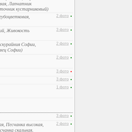
овая, Лапчатник
точник кустарниковый)
2 фото
•
губоцветковая,
3 фото
•
кий, Живокость
2 фото
•
ескурайния Софии,
вец Софии)
2 фото
•
3 фото
•
3 фото
•
1 фото
•
3 фото
•
2 фото
•
ая, Песчанка высокая,
счанка скальная,