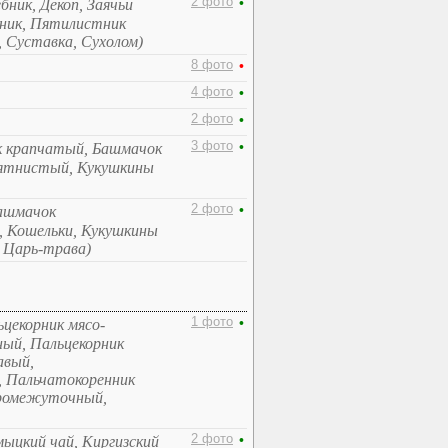
2 фото
•
бник, Декоп, Заячьи
вник, Пятилистник
 Суставка, Сухолом)
8 фото
•
4 фото
•
2 фото
•
3 фото
•
к крапчатый, Башмачок
пятнистый, Кукушкины
2 фото
•
Башмачок
, Кошельки, Кукушкины
 Царь-трава)
1 фото
•
ьцекорник мясо-
ный, Пальцекорник
авый,
 Пальчатокоренник
промежуточный,
2 фото
•
мыцкий чай, Киргизский