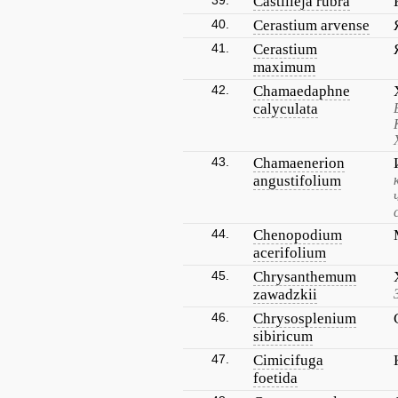
39.
Castilleja rubra
40.
Cerastium arvense
41.
Cerastium
maximum
42.
Chamaedaphne
calyculata
43.
Chamaenerion
angustifolium
44.
Chenopodium
acerifolium
45.
Chrysanthemum
zawadzkii
46.
Chrysosplenium
sibiricum
47.
Cimicifuga
foetida