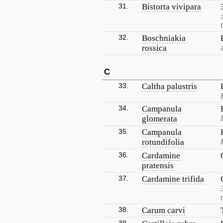
31.
Bistorta vivipara
32.
Boschniakia
rossica
C
33.
Caltha palustris
34.
Campanula
glomerata
35.
Campanula
rotundifolia
36.
Cardamine
pratensis
37.
Cardamine trifida
38.
Carum carvi