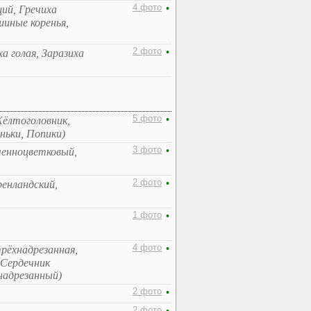
4 фото
•
ий, Гречиха
иные коренья,
2 фото
•
а голая, Заразиха
5 фото
•
Жёлтоголовник,
ньки, Попики)
3 фото
•
ученноцветковый,
2 фото
•
ренландский,
1 фото
•
4 фото
•
трёхнадрезанная,
 Сердечник
надрезанный)
2 фото
•
2 фото