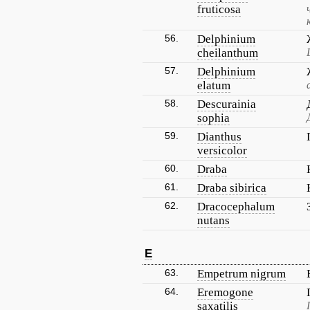
fruticosa
56.
Delphinium
cheilanthum
57.
Delphinium
elatum
58.
Descurainia
sophia
59.
Dianthus
versicolor
60.
Draba
61.
Draba sibirica
62.
Dracocephalum
nutans
E
63.
Empetrum nigrum
64.
Eremogone
saxatilis