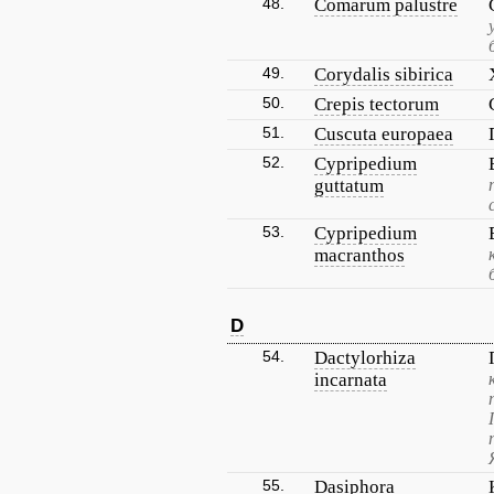
48.
Comarum palustre
49.
Corydalis sibirica
50.
Crepis tectorum
51.
Cuscuta europaea
52.
Cypripedium
guttatum
53.
Cypripedium
macranthos
D
54.
Dactylorhiza
incarnata
55.
Dasiphora