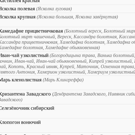
Кастиллея красная
Ясколка полевая
(Ясколка луговая)
Ясколка крупная
(Ясколка большая, Ясколка завёрнутая)
Хамедафне прицветничковая
(Болотный вереск, Болотный мир
Болотный мирт чашечный, Вереск, Кассандра болотная, Кассан
Кассандра прицветничковая, Хамедафна болотная, Хамедафна о
Хамедафне болотная, Хамедафне обыкновенная)
Иван-чай узколистный
(Богородицына трава, Ванька болотный,
кочкин, Иван-чай, Иван-чай обыкновенный, Кипрей узколистный, 
чай, Копоть, Красный ивняк, Купрей, Маточник, Огненная трава,
святого Антония, Хамерион узколистный, Хамериум узколистный
Марь кленолистная
(Марь Клингреффа)
Хризантема Завадского
(Дендрантема Завадского, Нивяник сиб
Завадского)
Селезёночник сибирский
Клопогон вонючий