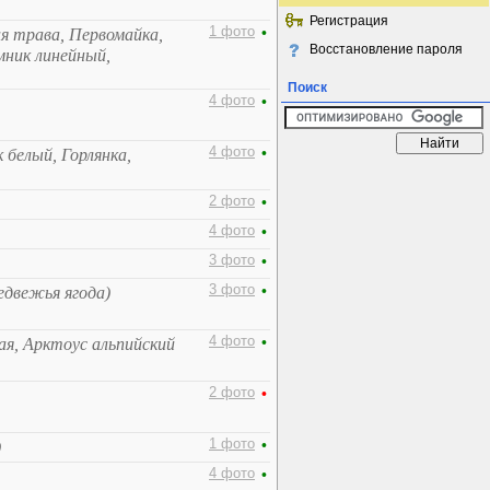
Регистрация
1 фото
•
я трава, Первомайка,
Восстановление пароля
мник линейный,
Поиск
4 фото
•
4 фото
•
 белый, Горлянка,
2 фото
•
4 фото
•
3 фото
•
3 фото
•
едвежья ягода)
4 фото
•
ая, Арктоус альпийский
2 фото
•
1 фото
•
)
4 фото
•