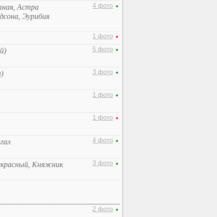
4 фото
•
тная, Астра
дсона, Эурибия
1 фото
•
5 фото
•
й)
3 фото
•
)
1 фото
•
1 фото
•
4 фото
•
гал
3 фото
•
екрасный, Княжник
2 фото
•