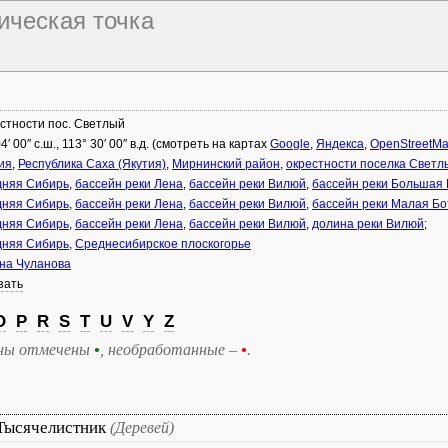
фическая точка
стности пос. Светлый
4′ 00″ с.ш., 113° 30′ 00″ в.д. (смотреть на картах
Google
,
Яндекса
,
OpenStreetM
ия
,
Республика Саха (Якутия)
,
Мирнинский район
,
окрестности поселка Светл
няя Сибирь
,
бассейн реки Лена
,
бассейн реки Вилюй
,
бассейн реки Большая
няя Сибирь
,
бассейн реки Лена
,
бассейн реки Вилюй
,
бассейн реки Малая Бо
няя Сибирь
,
бассейн реки Лена
,
бассейн реки Вилюй
,
долина реки Вилюй
;
няя Сибирь
,
Среднесибирское плоскогорье
на Чуланова
зать
O
P
R
S
T
U
V
Y
Z
ны отмечены
•
, необработанные –
•
.
Тысячелистник
(Деревей)