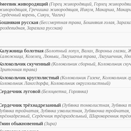
Змеевик живородящий
(Горец живородящий, Горлец живородящ
живородящая, Гречишка живородящая, Иикум, Макарша, Макарш
Сердечный корень, Сикуи, Чагич)
Бошнякия русская
(Бессмертная трава, Бошнякия голая, Заразих
гроздевидная, Заразиха русская)
Калужница болотная
(Болотный лопух, Валах, Вороньи глазки, 
Калюжница, Козелец, Люньки, Лягушачья трава, Лягушечник, Ню
Колокольчик скученный
(Колокольчик сборный, Колокольчик ск
Приточная трава)
Колокольчик круглолистный
(Колокольчик Гизеке, Колокольчик г
Колокольчик Лангсдорфа, Колокольчик округлолистный)
Сердечник луговой
(Белоцветка, Горлянка)
Сердечник трёхнадрезанный
(Зубянка тонколистная, Зубянка 
Зубянка тройчатая, Зубянка узколистная, Зубяночка тройчатая,
трёхнадрезный, Сердечник трёхраздельный, Шарокоренник трёх
Тмин обыкновенный
(Зира)