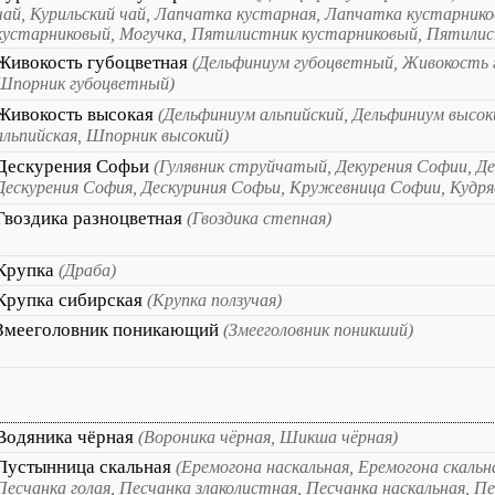
чай, Курильский чай, Лапчатка кустарная, Лапчатка кустарник
кустарниковый, Могучка, Пятилистник кустарниковый, Пятилис
Живокость губоцветная
(Дельфиниум губоцветный, Живокость 
Шпорник губоцветный)
Живокость высокая
(Дельфиниум альпийский, Дельфиниум высо
альпийская, Шпорник высокий)
Дескурения Софьи
(Гулявник струйчатый, Декурения Софии, Д
Дескурения София, Дескуриния Софьи, Кружевница Софии, Кудря
Гвоздика разноцветная
(Гвоздика степная)
Крупка
(Драба)
Крупка сибирская
(Крупка ползучая)
Змееголовник поникающий
(Змееголовник поникший)
Водяника чёрная
(Вороника чёрная, Шикша чёрная)
Пустынница скальная
(Еремогона наскальная, Еремогона скальн
Песчанка голая, Песчанка злаколистная, Песчанка наскальная, Пе