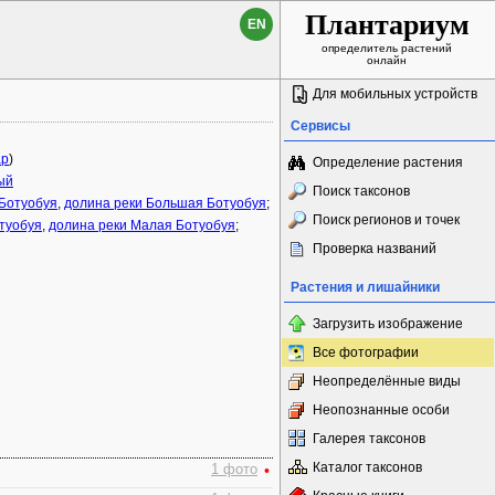
Плантариум
EN
определитель растений
онлайн
Для мобильных устройств
Сервисы
ap
)
Определение растения
ый
Поиск таксонов
 Ботуобуя
,
долина реки Большая Ботуобуя
;
Поиск регионов и точек
туобуя
,
долина реки Малая Ботуобуя
;
Проверка названий
Растения и лишайники
Загрузить изображение
Все фотографии
Неопределённые виды
Неопознанные особи
Галерея таксонов
Каталог таксонов
1 фото
•