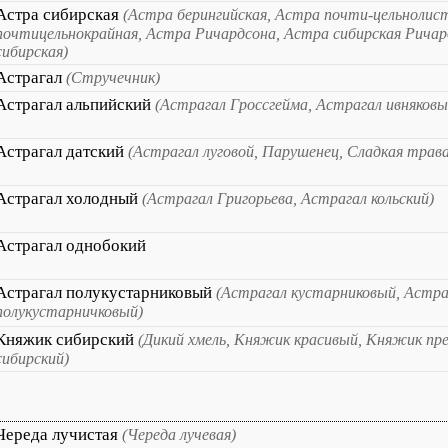
Астра сибирская
(Астра берингийская, Астра почти-цельнолис
почтицельнокрайная, Астра Ричардсона, Астра сибирская Ричар
сибирская)
Астрагал
(Стручечник)
Астрагал альпийский
(Астрагал Гроссгейма, Астрагал ивняковы
Астрагал датский
(Астрагал луговой, Парушенец, Сладкая трава
Астрагал холодный
(Астрагал Григорьева, Астрагал кольский)
Астрагал однобокий
Астрагал полукустарниковый
(Астрагал кустарниковый, Астра
полукустарничковый)
Княжик сибирский
(Дикий хмель, Княжик красивый, Княжик пр
сибирский)
Череда лучистая
(Череда лучевая)