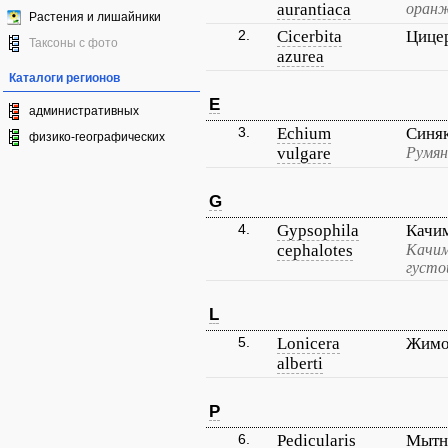
aurantiaca
оранж
Растения и лишайники
2.
Cicerbita
Цицер
Таксоны с фото
azurea
Каталоги регионов
E
административных
3.
Echium
Синя
физико-географических
vulgare
Румян
G
4.
Gypsophila
Качи
cephalotes
Качим
густо
L
5.
Lonicera
Жимо
alberti
P
6.
Pedicularis
Мытн