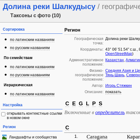
Долина реки Шалкудысу
/ географич
Таксоны с фото (10)
Сортировка
Регион
Географическая
Долина реки Шалк
по латинским названиям
точка:
по русским названиям
Координаты:
43° 06′ 51.54″ с.ш.,
OpenStreetMap
)
По семействам
Административное
Казахстан
,
Алматин
положение:
по латинским названиям
Физико-
Средняя Азия и Ц
по русским названиям
географическое
Тянь-Шань
,
Северн
положение:
Иерархическая
Автор:
Игорь Стяжкин
Описание:
показать
по латинским названиям
C
E
G
L
P
S
Настройка
Включенные в
определитель
таксо
открывать контекстные ссылки
в новом окне
Регион
C
1.
Caragana
Караг
Ландшафты и сообщества