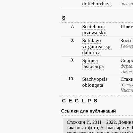
dolichorrhiza
больш
S
7.
Scutellaria
Шлем
przewalskii
8.
Solidago
Золо
virgaurea ssp.
Гебле
dahurica
9.
Spiraea
Спир
lasiocarpa
ферга
Тавол
10.
Stachyopsis
Стах
oblongata
(Стах
Чисте
C
E
G
L
P
S
Ссылки для публикаций
Стяжкин И. 2011—2022. Долина 
таксоны с фото] // Плантариум.
сопредельных стран: открытый 