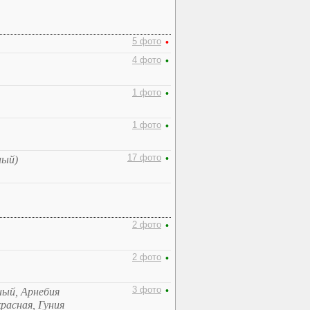
5 фото
•
4 фото
•
1 фото
•
1 фото
•
17 фото
•
ный)
2 фото
•
2 фото
•
3 фото
•
ный, Арнебия
красная, Гуния