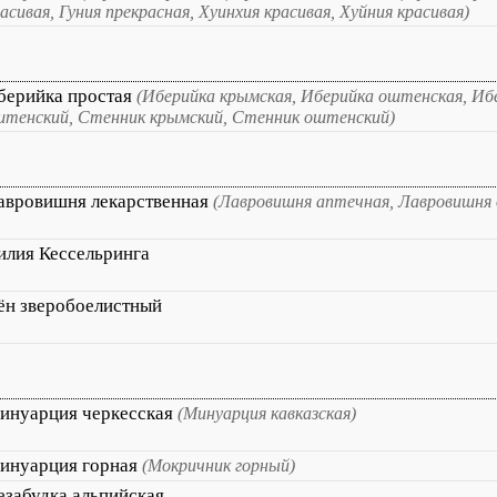
асивая, Гуния прекрасная, Хуинхия красивая, Хуйния красивая)
берийка простая
(Иберийка крымская, Иберийка оштенская, Иб
штенский, Стенник крымский, Стенник оштенский)
авровишня лекарственная
(Лавровишня аптечная, Лавровишня 
илия Кессельринга
ён зверобоелистный
инуарция черкесская
(Минуарция кавказская)
инуарция горная
(Мокричник горный)
езабудка альпийская