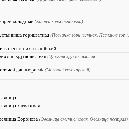
ипрей холодный
(Кипрей холодостойкий)
устынница горицветная
(Песчанка горицветная, Песчанка гори
елколепестник альпийский
вномия круглолистная
(Эуномия круглолистная)
олочай длиннорогий
(Молочай крупнорогий)
всяница
всяница кавказская
всяница Воронова
(Овсяница аметистовая, Овсяница пёстрая)