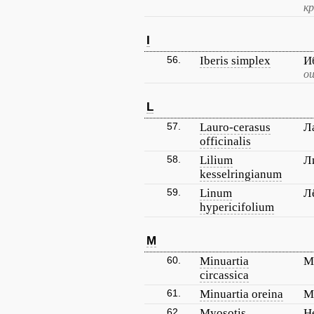
кр
I
56.
Iberis simplex
И
о
L
57.
Lauro-cerasus
Л
officinalis
58.
Lilium
Л
kesselringianum
59.
Linum
Л
hypericifolium
M
60.
Minuartia
М
circassica
61.
Minuartia oreina
М
62.
Myosotis
Н