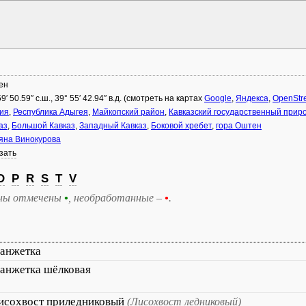
ен
59′ 50.59″ с.ш., 39° 55′ 42.94″ в.д. (смотреть на картах
Google
,
Яндекса
,
OpenStr
ия
,
Республика Адыгея
,
Майкопский район
,
Кавказский государственный при
аз
,
Большой Кавказ
,
Западный Кавказ
,
Боковой хребет
,
гора Оштен
яна Винокурова
зать
O
P
R
S
T
V
ны отмечены
•
, необработанные –
•
.
анжетка
анжетка шёлковая
исохвост приледниковый
(Лисохвост ледниковый)