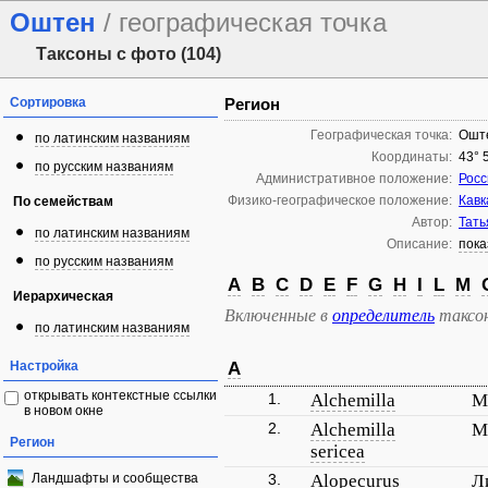
Оштен
/ географическая точка
Таксоны с фото (104)
Сортировка
Регион
Географическая точка:
Ошт
по латинским названиям
Координаты:
43° 
по русским названиям
Административное положение:
Росс
Физико-географическое положение:
Кавк
По семействам
Автор:
Тать
по латинским названиям
Описание:
пока
по русским названиям
A
B
C
D
E
F
G
H
I
L
M
Иерархическая
Включенные в
определитель
таксо
по латинским названиям
Настройка
A
открывать контекстные ссылки
1.
Alchemilla
М
в новом окне
2.
Alchemilla
М
Регион
sericea
Ландшафты и сообщества
3.
Alopecurus
Л