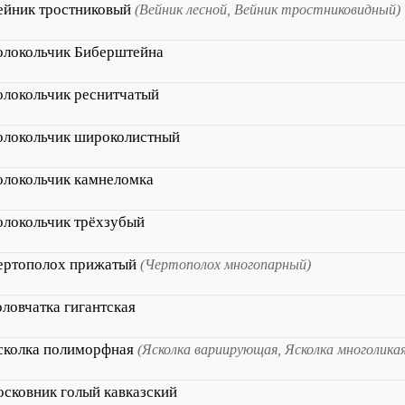
ейник тростниковый
(Вейник лесной, Вейник тростниковидный)
олокольчик Биберштейна
олокольчик реснитчатый
олокольчик широколистный
олокольчик камнеломка
олокольчик трёхзубый
ертополох прижатый
(Чертополох многопарный)
оловчатка гигантская
сколка полиморфная
(Ясколка вариирующая, Ясколка многоликая
осковник голый кавказский