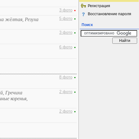
Регистрация
3 фото
•
Восстановление пароля
5 фото
•
уха жёлтая, Резуха
Поиск
3 фото
•
6 фото
•
8 фото
•
2 фото
•
й, Гречиха
ные коренья,
2 фото
•