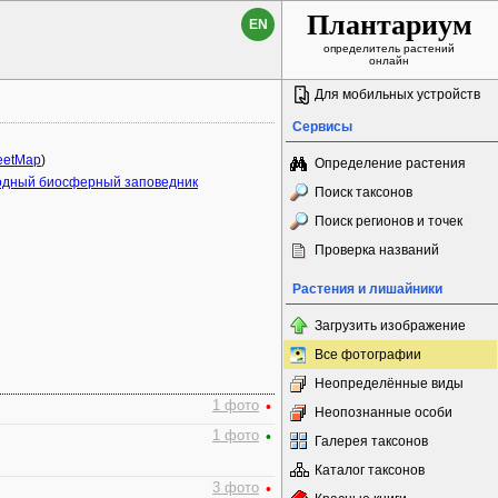
Плантариум
EN
определитель растений
онлайн
Для мобильных устройств
Сервисы
eetMap
)
Определение растения
родный биосферный заповедник
Поиск таксонов
Поиск регионов и точек
Проверка названий
Растения и лишайники
Загрузить изображение
Все фотографии
Неопределённые виды
1 фото
•
Неопознанные особи
1 фото
•
Галерея таксонов
Каталог таксонов
3 фото
•