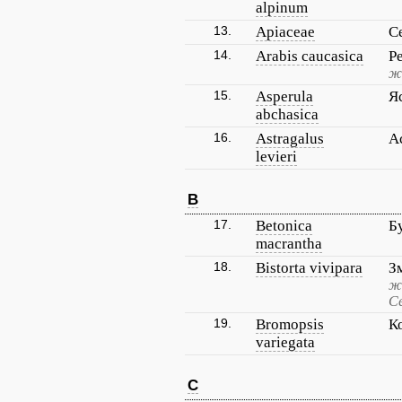
alpinum
13.
Apiaceae
С
14.
Arabis caucasica
Р
ж
15.
Asperula
Я
abchasica
16.
Astragalus
А
levieri
B
17.
Betonica
Б
macrantha
18.
Bistorta vivipara
З
ж
Се
19.
Bromopsis
К
variegata
C