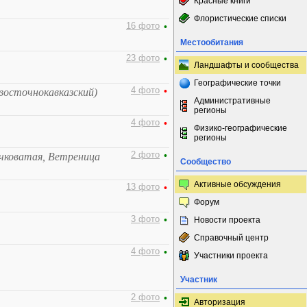
Красные книги
Флористические списки
16 фото
•
Местообитания
23 фото
•
Ландшафты и сообщества
Географические точки
4 фото
•
восточнокавказский)
Административные
регионы
4 фото
•
Физико-географические
регионы
2 фото
•
чковатая, Ветреница
Сообщество
Активные обсуждения
13 фото
•
Форум
3 фото
•
Новости проекта
Справочный центр
4 фото
•
Участники проекта
Участник
2 фото
•
Авторизация