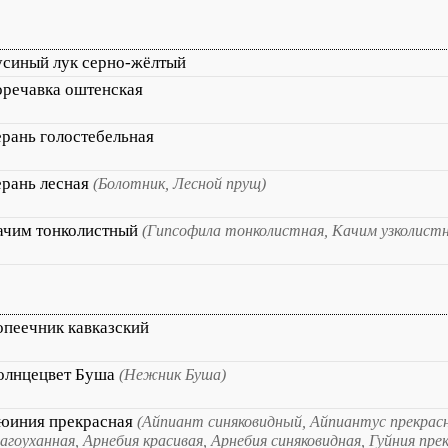
усиный лук серно-жёлтый
оречавка оштенская
ерань голостебельная
ерань лесная
(Болотник, Лесной прущ)
ачим тонколистный
(Гипсофила тонколистная, Качим узколист
опеечник кавказский
олнцецвет Буша
(Нежник Буша)
юиния прекрасная
(Айпиант синяковидный, Айпиантус прекрас
агоуханная, Арнебия красивая, Арнебия синяковидная, Гуйния пре