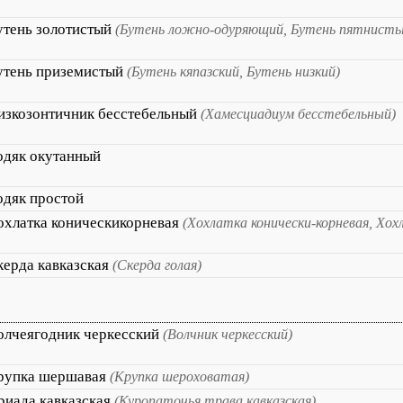
утень золотистый
(Бутень ложно-одуряющий, Бутень пятнисты
утень приземистый
(Бутень кяпазский, Бутень низкий)
изкозонтичник бесстебельный
(Хамесциадиум бесстебельный)
одяк окутанный
одяк простой
охлатка коническикорневая
(Хохлатка конически-корневая, Хох
керда кавказская
(Скерда голая)
олчеягодник черкесский
(Волчник черкесский)
рупка шершавая
(Крупка шероховатая)
риада кавказская
(Куропаточья трава кавказская)