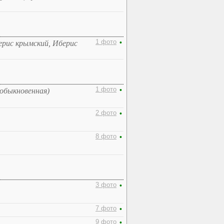
1 фото
•
ерис крымский, Иберис
1 фото
•
обыкновенная)
2 фото
•
8 фото
•
3 фото
•
7 фото
•
9 фото
•