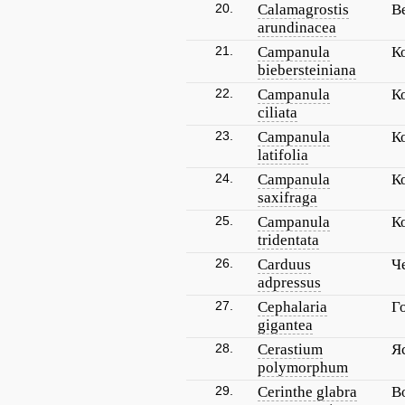
20.
Calamagrostis
В
arundinacea
21.
Campanula
К
biebersteiniana
22.
Campanula
К
ciliata
23.
Campanula
К
latifolia
24.
Campanula
К
saxifraga
25.
Campanula
К
tridentata
26.
Carduus
Ч
adpressus
27.
Cephalaria
Г
gigantea
28.
Cerastium
Я
polymorphum
29.
Cerinthe glabra
В