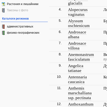
glacialis
Растения и лишайники
4.
Alopecurus
Л
Таксоны с фото
vaginatus
Каталоги регионов
5.
Alyssum
Б
oschtenicum
административных
6.
Androsace
П
физико-географических
albana
7.
Androsace
П
villosa
8.
Anemonastrum
В
fasciculatum
пу
9.
Angelica
Д
tatianae
10.
Antennaria
К
caucasica
11.
Anthemis
П
marschalliana
ssp. pectinata
12.
Anthoxanthum
Д