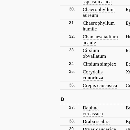
ssp. caucasica
30.
Chaerophyllum
Б
aureum
31.
Chaerophyllum
Б
humile
32.
Chamaesciadium
Н
acaule
33.
Cirsium
Б
obvallatum
34.
Cirsium simplex
Б
35.
Corydalis
Х
conorhiza
36.
Crepis caucasica
С
D
37.
Daphne
В
circassica
38.
Draba scabra
К
39.
Dryas caucasica
Д