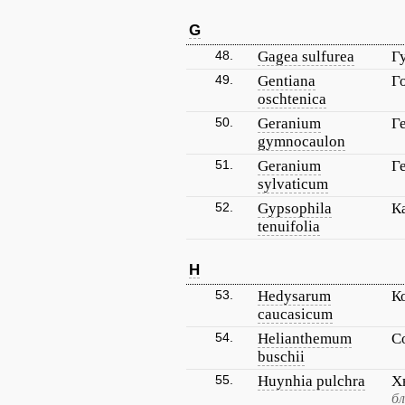
G
48.
Gagea sulfurea
Г
49.
Gentiana
Г
oschtenica
50.
Geranium
Г
gymnocaulon
51.
Geranium
Г
sylvaticum
52.
Gypsophila
К
tenuifolia
H
53.
Hedysarum
К
caucasicum
54.
Helianthemum
С
buschii
55.
Huynhia pulchra
Х
бл