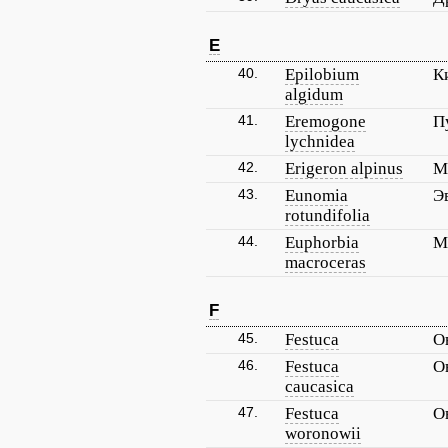
E
40.
Epilobium
К
algidum
41.
Eremogone
П
lychnidea
42.
Erigeron alpinus
М
43.
Eunomia
Э
rotundifolia
44.
Euphorbia
М
macroceras
F
45.
Festuca
О
46.
Festuca
О
caucasica
47.
Festuca
О
woronowii