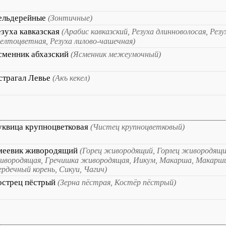
ельдерейные
(Зонтичные)
езуха кавказская
(Арабис кавказский, Резуха длинноволосая, Рез
елтоцветная, Резуха лилово-чашечная)
сменник абхазский
(Ясменник межеумочный)
страгал Левье
(Акъ кекел)
уквица крупноцветковая
(Чистец крупноцветковый)
меевик живородящий
(Горец живородящий, Горлец живородящи
ивородящая, Гречишка живородящая, Иикум, Макарша, Макарши
рдечный корень, Сикуи, Чагич)
острец пёстрый
(Зерна пёстрая, Костёр пёстрый)