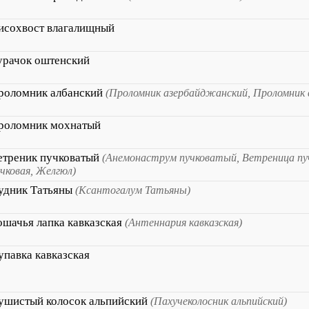
исохвост влагалищный
урачок оштенский
роломник албанский
(Проломник азербайджанский, Проломник 
роломник мохнатый
етреник пучковатый
(Анемонаструм пучковатый, Ветреница пу
чковая, Желгюл)
удник Татьяны
(Ксантогалум Татьяны)
ошачья лапка кавказская
(Антеннария кавказская)
упавка кавказская
ушистый колосок альпийский
(Пахучеколосник альпийский)