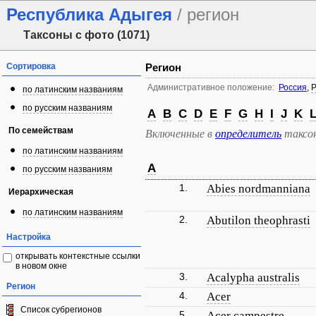
Республика Адыгея
/ регион
Таксоны с фото (1071)
Сортировка
Регион
Административное положение:
Россия
,
Р
по латинским названиям
по русским названиям
A
B
C
D
E
F
G
H
I
J
K
По семействам
Включенные в
определитель
таксо
по латинским названиям
A
по русским названиям
1.
Abies nordmanniana
Иерархическая
по латинским названиям
2.
Abutilon theophrasti
Настройка
открывать контекстные ссылки
в новом окне
3.
Acalypha australis
Регион
4.
Acer
Список субрегионов
5.
Acer campestre