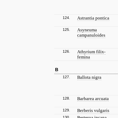
124.
Astrantia pontica
125.
Asyneuma
campanuloides
126.
Athyrium filix-
femina
B
127.
Ballota nigra
128.
Barbarea arcuata
129.
Berberis vulgaris
130.
Berteroa incana