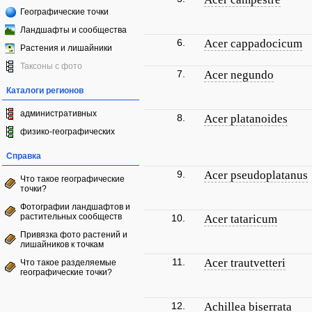
Географические точки
Ландшафты и сообщества
6.
Acer cappadocicum
Растения и лишайники
Таксоны с фото
7.
Acer negundo
Каталоги регионов
административных
8.
Acer platanoides
физико-географических
Справка
9.
Acer pseudoplatanus
Что такое географические
точки?
Фотографии ландшафтов и
растительных сообществ
10.
Acer tataricum
Привязка фото растений и
лишайников к точкам
11.
Acer trautvetteri
Что такое разделяемые
географические точки?
12.
Achillea biserrata