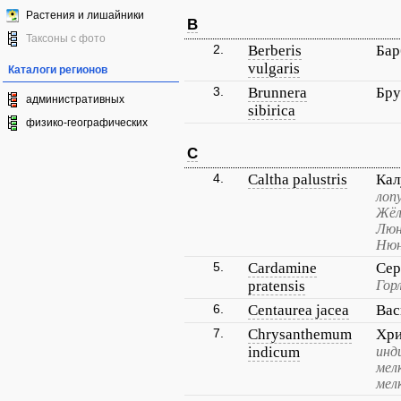
Растения и лишайники
B
Таксоны с фото
2.
Berberis
Бар
vulgaris
Каталоги регионов
3.
Brunnera
Бру
административных
sibirica
физико-географических
C
4.
Caltha palustris
Кал
лопу
Жёл
Люн
Нюн
5.
Cardamine
Сер
pratensis
Гор
6.
Centaurea jacea
Вас
7.
Chrysanthemum
Хри
indicum
инд
мел
мел