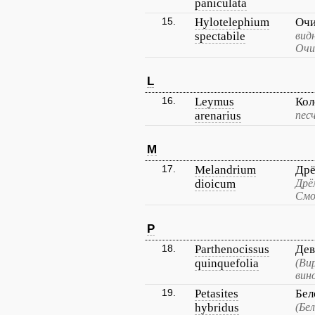
paniculata
15.
Hylotelephium
Очи
spectabile
вид
Очи
L
16.
Leymus
Кол
arenarius
пес
M
17.
Melandrium
Дрё
dioicum
Дрё
Смо
P
18.
Parthenocissus
Дев
quinquefolia
(Ви
вин
19.
Petasites
Бел
hybridus
(Бе