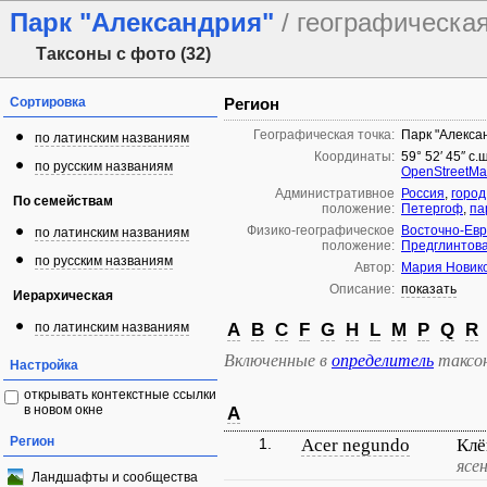
Парк "Александрия"
/ географическа
Таксоны с фото (32)
Сортировка
Регион
Географическая точка:
Парк "Алекса
по латинским названиям
Координаты:
59° 52′ 45″ с.
по русским названиям
OpenStreetM
Административное
Россия
,
город
По семействам
положение:
Петергоф
,
па
Физико-географическое
Восточно-Евр
по латинским названиям
положение:
Предглинтов
по русским названиям
Автор:
Мария Новик
Описание:
показать
Иерархическая
по латинским названиям
A
B
C
F
G
H
L
M
P
Q
R
Включенные в
определитель
таксо
Настройка
открывать контекстные ссылки
в новом окне
A
Регион
1.
Acer negundo
Клё
ясе
Ландшафты и сообщества