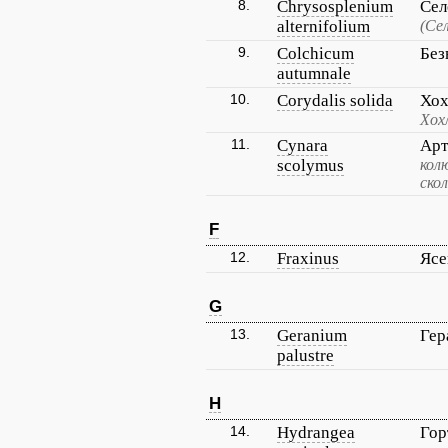
8.
Chrysosplenium
Сел
alternifolium
(Се
9.
Colchicum
Без
autumnale
10.
Corydalis solida
Хох
Хох
11.
Cynara
Арт
scolymus
кол
ско
F
12.
Fraxinus
Ясе
G
13.
Geranium
Гер
palustre
H
14.
Hydrangea
Гор