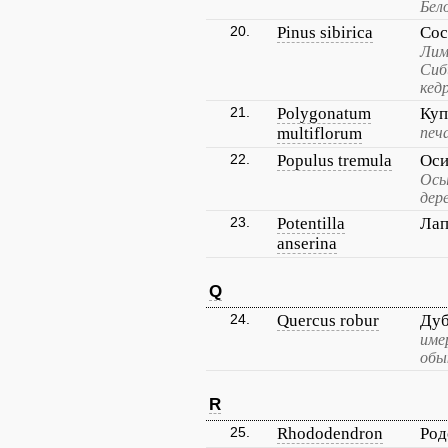
Бел
20.
Pinus sibirica
Сос
Лим
Сиб
кед
21.
Polygonatum
Куп
multiflorum
печ
22.
Populus tremula
Оси
Осы
дер
23.
Potentilla
Лап
anserina
Q
24.
Quercus robur
Дуб
име
обы
R
25.
Rhododendron
Род