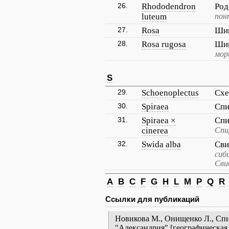
26.
Rhododendron
Род
luteum
пон
27.
Rosa
Ши
28.
Rosa rugosa
Ши
мор
S
29.
Schoenoplectus
Схе
30.
Spiraea
Сп
31.
Spiraea ×
Спи
cinerea
Спи
32.
Swida alba
Сви
сиб
Сви
A
B
C
F
G
H
L
M
P
Q
R
Ссылки для публикаций
Новикова М., Онищенко Л., Сп
"Александрия" [географическая 