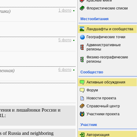
Красные книги
Флористические списки
1 фото
•
ушки)
Местообитания
Ландшафты и сообщества
Географические точки
5 фото
•
Административные
регионы
Физико-географические
регионы
6 фото
•
венная)
Сообщество
Активные обсуждения
Форум
Новости проекта
Справочный центр
стения и лишайники России и
Участники проекта
RL:
Участник
s of Russia and neighboring
Авторизация