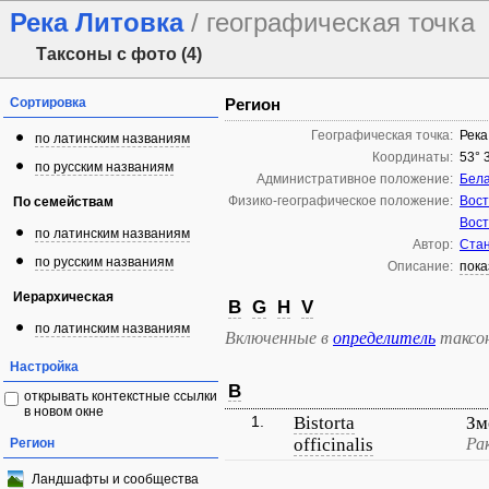
Река Литовка
/ географическая точка
Таксоны с фото (4)
Сортировка
Регион
Географическая точка:
Река
по латинским названиям
Координаты:
53° 
по русским названиям
Административное положение:
Бела
Физико-географическое положение:
Вост
По семействам
Вост
по латинским названиям
Автор:
Стан
по русским названиям
Описание:
пока
Иерархическая
B
G
H
V
по латинским названиям
Включенные в
определитель
таксо
Настройка
B
открывать контекстные ссылки
в новом окне
1.
Bistorta
Зм
officinalis
Ра
Регион
Ландшафты и сообщества