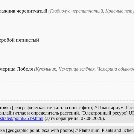
ажник черепитчатый
(Гладиолус черепитчатый, Красные пет
еробой пятнистый
мерица Лобеля
(Кукольник, Чемерица зелёная, Чемерица обыкно
овка [географическая точка: таксоны с фото] // Плантариум. Ра
онлайн атлас и определитель растений. [Электронный ресурс] U
strated/point/2519.html
(дата обращения: 07.08.2026).
geographic point: taxa with photos] // Plantarium. Plants and lichen