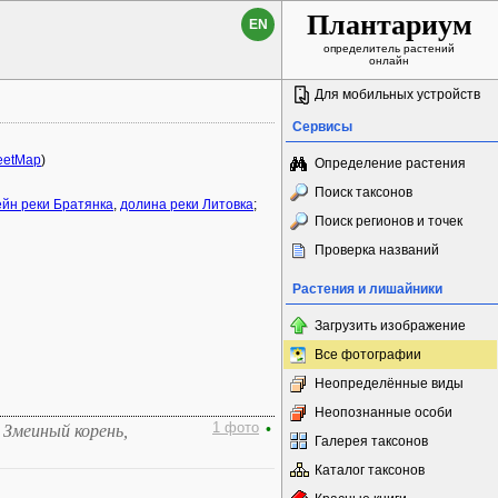
Плантариум
EN
определитель растений
онлайн
Для мобильных устройств
Сервисы
eetMap
)
Определение растения
Поиск таксонов
ейн реки Братянка
,
долина реки Литовка
;
Поиск регионов и точек
Проверка названий
Растения и лишайники
Загрузить изображение
Все фотографии
Неопределённые виды
Неопознанные особи
1 фото
•
 Змеиный корень,
Галерея таксонов
Каталог таксонов