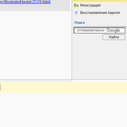
e/illustrated/point/2519.html
Регистрация
Восстановление пароля
Поиск
www.plantarium.ru
Наверх