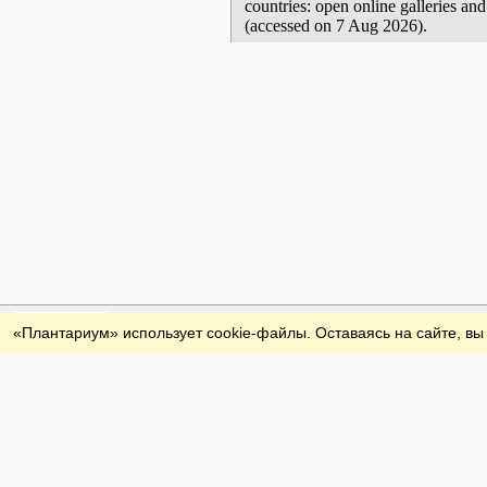
countries: open online galleries an
(accessed on 7 Aug 2026).
Обратная связь
«Плантариум» использует cookie-файлы. Оставаясь на сайте, вы