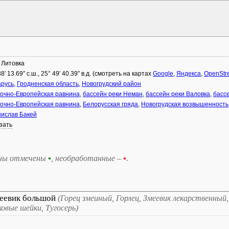
 Литовка
38′ 13.69″ с.ш., 25° 49′ 40.39″ в.д. (смотреть на картах
Google
,
Яндекса
,
OpenStr
русь
,
Гродненская область
,
Новогрудский район
очно-Европейская равнина
,
бассейн реки Неман
,
бассейн реки Валовка
,
басс
очно-Европейская равнина
,
Белорусская гряда
,
Новогрудская возвышенность
ислав Бакей
зать
ны отмечены
•
, необработанные –
•
.
еевик большой
(Горец змеиный, Горлец, Змеевик лекарственный,
ковые шейки, Тугосерь)