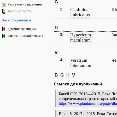
G
Растения и лишайники
2.
Gladiolus
Шп
Таксоны с фото
imbricatus
Каталоги регионов
H
административных
3.
Hypericum
Зв
физико-географических
maculatum
V
4.
Veratrum
Че
lobelianum
B
G
H
V
Ссылки для публикаций
Бакей С.К. 2013—2015. Река Лит
сопредельных стран: открытый 
https://www.plantarium.ru/page/illu
Bakej S. 2013—2015. Река Литовка [