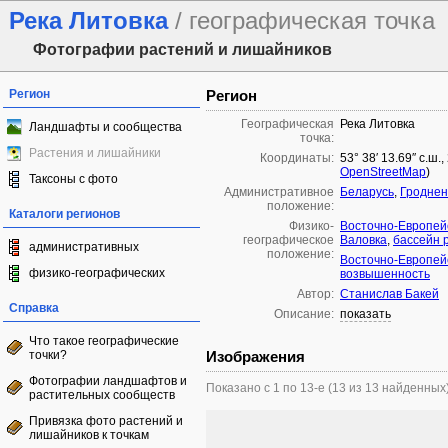
Река Литовка
/ географическая точка
Фотографии растений и лишайников
Регион
Регион
Географическая
Река Литовка
Ландшафты и сообщества
точка:
Растения и лишайники
Координаты:
53° 38′ 13.69″ с.ш.
OpenStreetMap
)
Таксоны с фото
Административное
Беларусь
,
Гроднен
положение:
Каталоги регионов
Физико-
Восточно-Европей
географическое
Валовка
,
бассейн 
административных
положение:
Восточно-Европей
физико-географических
возвышенность
Автор:
Станислав Бакей
Справка
Описание:
показать
Что такое географические
точки?
Изображения
Фотографии ландшафтов и
Показано с 1 по 13-е (13 из 13 найденных
растительных сообществ
Привязка фото растений и
лишайников к точкам