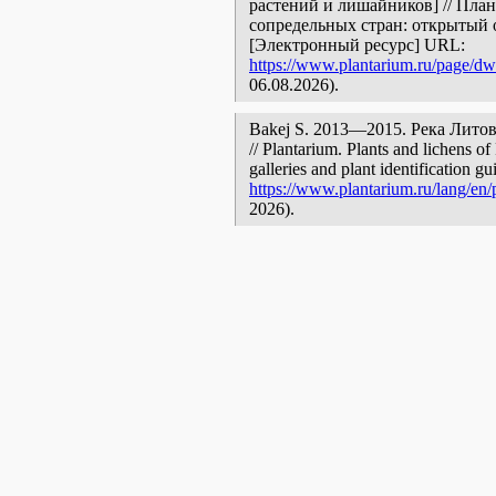
растений и лишайников] // Пла
сопредельных стран: открытый 
[Электронный ресурс] URL:
https://www.plantarium.ru/page/dwe
06.08.2026).
Bakej S. 2013—2015. Река Литовка 
// Plantarium. Plants and lichens o
galleries and plant identification g
https://www.plantarium.ru/lang/en/
2026).