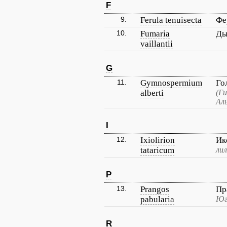
F
9.
Ferula tenuisecta
Фе
10.
Fumaria
Ды
vaillantii
G
11.
Gymnospermium
Го
alberti
(Г
Ал
I
12.
Ixiolirion
Ик
tataricum
лил
P
13.
Prangos
Пр
pabularia
Юг
R