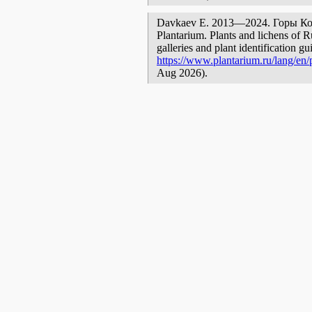
Davkaev E. 2013—2024. Горы Кокбу
Plantarium. Plants and lichens of R
galleries and plant identification g
https://www.plantarium.ru/lang/en/p
Aug 2026).