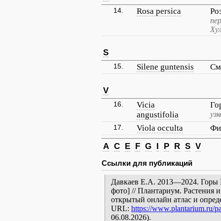
14.
Rosa persica
Ро
пер
Ху
S
15.
Silene guntensis
См
V
16.
Vicia
Го
angustifolia
уз
17.
Viola occulta
Фи
A
C
E
F
G
I
P
R
S
V
Ссылки для публикаций
Давкаев Е.А. 2013—2024. Горы К
фото] // Плантариум. Растения 
открытый онлайн атлас и опред
URL:
https://www.plantarium.ru/pa
06.08.2026).