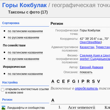
Горы Кокбулак
/ географическая точк
Таксоны с фото (17)
Сортировка
Регион
Географическая
Горы Кокбулак
по латинским названиям
точка:
по русским названиям
Координаты:
42° 39′ 20.6″ с.ш., 70
OpenStreetMap
)
По семействам
Административное
Казахстан
,
Туркестан
положение:
по латинским названиям
Физико-
Средняя Азия и Цен
по русским названиям
географическое
хребет Сырдарьинск
положение:
Иерархическая
Автор:
Евгений Давкаев
Описание:
показать
по латинским названиям
A
C
E
F
G
I
P
R
S
V
Настройка
Включенные в
определитель
таксо
открывать контекстные ссылки
в новом окне
Регион
A
1.
Acer semenovii
Кл
Ландшафты и сообщества