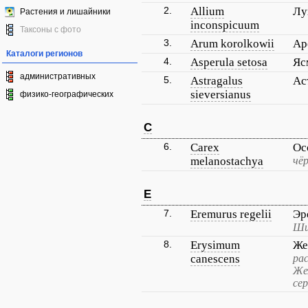
2.
Allium
Лу
Растения и лишайники
inconspicuum
Таксоны с фото
3.
Arum korolkowii
Ар
Каталоги регионов
4.
Asperula setosa
Яс
административных
5.
Astragalus
Ас
sieversianus
физико-географических
C
6.
Carex
Ос
melanostachya
чёр
E
7.
Eremurus regelii
Эр
Ши
8.
Erysimum
Же
canescens
ра
Же
се