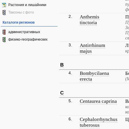
п
Растения и лишайники
ф
Таксоны с фото
2.
Anthemis
П
tinctoria
П
Каталоги регионов
З
административных
П
с
физико-географических
3.
Antirrhinum
Л
majus
к
B
4.
Bombycilaena
Б
erecta
(
C
5.
Centaurea caprina
В
к
к
6.
Cephalorrhynchus
Ц
tuberosus