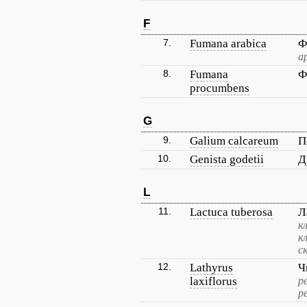
F
7.
Fumana arabica
Ф
а
8.
Fumana
Ф
procumbens
G
9.
Galium calcareum
П
10.
Genista godetii
Д
L
11.
Lactuca tuberosa
Л
к
к
с
12.
Lathyrus
Ч
laxiflorus
р
р