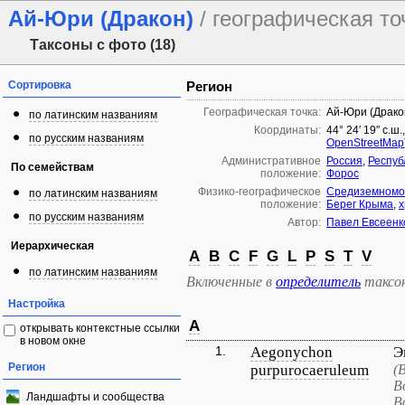
Ай-Юри (Дракон)
/ географическая то
Таксоны с фото (18)
Сортировка
Регион
Географическая точка:
Ай-Юри (Драко
по латинским названиям
Координаты:
44° 24′ 19″ с.ш.
по русским названиям
OpenStreetMap
Административное
Россия
,
Респуб
По семействам
положение:
Форос
Физико-географическое
Средиземномор
по латинским названиям
положение:
Берег Крыма
,
х
по русским названиям
Автор:
Павел Евсеенк
Иерархическая
A
B
C
F
G
L
P
S
T
V
по латинским названиям
Включенные в
определитель
таксо
Настройка
A
открывать контекстные ссылки
в новом окне
1.
Aegonychon
Э
Регион
purpurocaeruleum
(
В
Ландшафты и сообщества
В