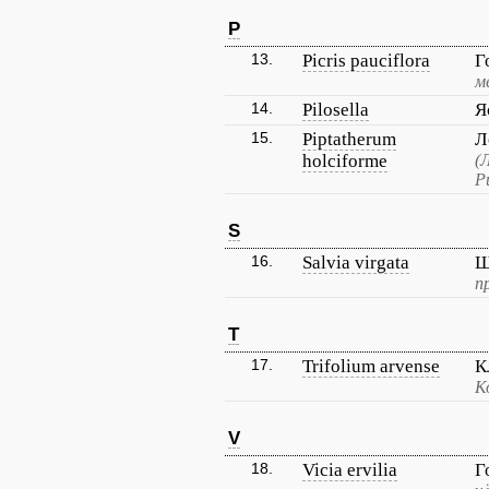
P
13.
Picris pauciflora
Г
м
14.
Pilosella
Я
15.
Piptatherum
Л
holciforme
(
Р
S
16.
Salvia virgata
Ш
п
T
17.
Trifolium arvense
К
К
V
18.
Vicia ervilia
Г