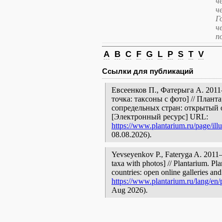
ч
ч
Г
ч
п
A
B
C
F
G
L
P
S
T
V
Ссылки для публикаций
Евсеенков П., Фатерыга А. 201
точка: таксоны с фото] // План
сопредельных стран: открытый 
[Электронный ресурс] URL:
https://www.plantarium.ru/page/illu
08.08.2026).
Yevseyenkov P., Fateryga A. 201
taxa with photos] // Plantarium. Pl
countries: open online galleries and
https://www.plantarium.ru/lang/en/p
Aug 2026).