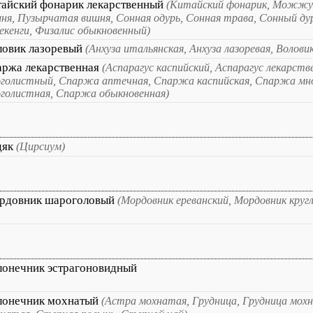
тайский фонарик лекарственный
(Китайский фонарик, Можжух
ня, Пузырчатая вишня, Сонная одурь, Сонная трава, Сонный ду
екенги, Физалис обыкновенный)
ловик лазоревый
(Анхуза итальянская, Анхуза лазоревая, Волови
аржа лекарственная
(Аспарагус каспийский, Аспарагус лекарств
голистный, Спаржа аптечная, Спаржа каспийская, Спаржа мн
голистная, Спаржа обыкновенная)
дяк
(Цирсиум)
рдовник шароголовый
(Мордовник ереванский, Мордовник круг
лонечник эстрагоновидный
лонечник мохнатый
(Астра мохнатая, Грудница, Грудница мох