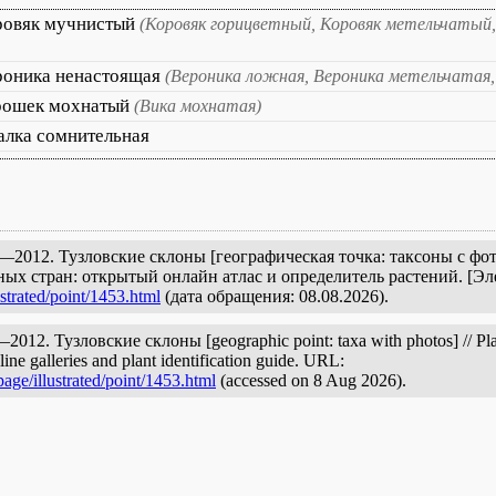
ровяк мучнистый
(Коровяк горицветный, Коровяк метельчатый,
роника ненастоящая
(Вероника ложная, Вероника метельчатая
рошек мохнатый
(Вика мохнатая)
алка сомнительная
2012. Тузловские склоны [географическая точка: таксоны с фото
ых стран: открытый онлайн атлас и определитель растений. [Э
strated/point/1453.html
(дата обращения: 08.08.2026).
12. Тузловские склоны [geographic point: taxa with photos] // Plant
ine galleries and plant identification guide. URL:
age/illustrated/point/1453.html
(accessed on 8 Aug 2026).