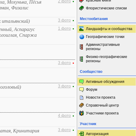
Красные книги
2 фото
•
а, Мохунька, Пёсья
рман, Физалис
Флористические списки
Местообитания
3 фото
•
к итальянский)
1 фото
•
енный, Аспарагус
Ландшафты и сообщества
огоиглая, Спаржа
Географические точки
Административные
регионы
Физико-географические
регионы
3 фото
•
Сообщество
Активные обсуждения
3 фото
•
логоловый)
Форум
Новости проекта
Справочный центр
Участники проекта
4 фото
•
Участник
3 фото
•
натая, Кринитария
Авторизация