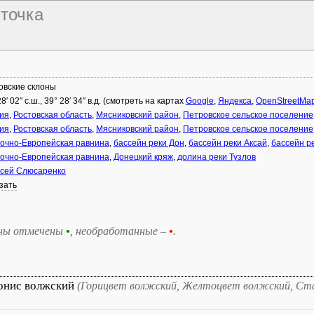
 точка
овские склоны
28′ 02″ с.ш., 39° 28′ 34″ в.д. (смотреть на картах
Google
,
Яндекса
,
OpenStreetMa
ия
,
Ростовская область
,
Мясниковский район
,
Петровское сельское поселение
ия
,
Ростовская область
,
Мясниковский район
,
Петровское сельское поселение
очно-Европейская равнина
,
бассейн реки Дон
,
бассейн реки Аксай
,
бассейн р
очно-Европейская равнина
,
Донецкий кряж
,
долина реки Тузлов
сей Слюсаренко
зать
ны отмечены
•
, необработанные –
•
.
онис волжский
(Горицвет волжский, Желтоцвет волжский, Ст