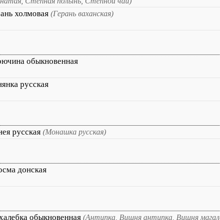
натая, Степная полынь, Степной чай)
рань холмовая
(Герань ваханская)
рючина обыкновенная
янка русская
нея русская
(Монашка русская)
осма донская
халебка обыкновенная
(Антипка, Вишня антипка, Вишня магале