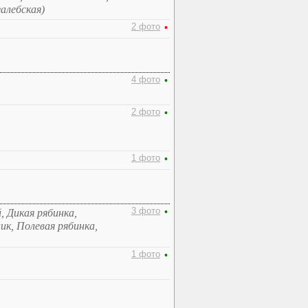
алебская)
2 фото
•
4 фото
•
2 фото
•
1 фото
•
3 фото
•
, Дикая рябинка,
к, Полевая рябинка,
1 фото
•