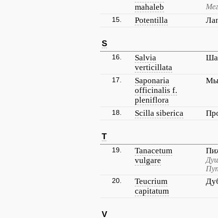
mahaleb
Мег
15.
Potentilla
Ла
S
16.
Salvia
Ша
verticillata
17.
Saponaria
Мыл
officinalis f.
pleniflora
18.
Scilla siberica
Пр
T
19.
Tanacetum
Пи
vulgare
Душ
Пуп
20.
Teucrium
Ду
capitatum
V