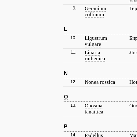
мох
9.
Geranium
Ге
collinum
L
10.
Ligustrum
Би
vulgare
11.
Linaria
Льн
ruthenica
N
12.
Nonea rossica
Но
O
13.
Onosma
Он
tanaitica
P
14.
Padellus
Ма