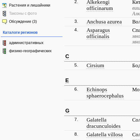
2.
Alkekengi
Ки
Растения и лишайники
officinarum
виш
Алк
Таксоны с фото
3.
Anchusa azurea
Во
Обсуждение (3)
4.
Asparagus
Сп
Каталоги регионов
officinalis
мно
мно
административных
физико-географических
C
5.
Cirsium
Бо
E
6.
Echinops
Мо
sphaerocephalus
G
7.
Galatella
Со
dracunculoides
8.
Galatella villosa
Со