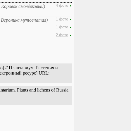
4 фото
•
 Коровяк смолёвковый)
1 фото
•
, Вероника мутовчатая)
1 фото
•
2 фото
•
] // Плантариум. Растения и
лектронный ресурс] URL:
arium. Plants and lichens of Russia