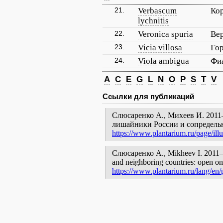
21.
Verbascum
Ко
lychnitis
22.
Veronica spuria
Ве
23.
Vicia villosa
Го
24.
Viola ambigua
Фи
A
C
E
G
L
N
O
P
S
T
V
Ссылки для публикаций
Слюсаренко А., Михеев И. 2011—
лишайники России и сопредельн
https://www.plantarium.ru/page/illu
Слюсаренко А., Mikheev I. 2011—20
and neighboring countries: open onl
https://www.plantarium.ru/lang/en/p