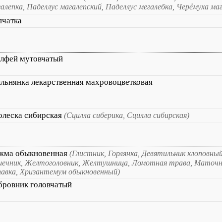
алепка, Паделлус магалепский, Паделлус мегалебка, Черёмуха маг
пчатка
лфей мутовчатый
ьнянка лекарственная махровоцветковая
олеска сибирская
(Сцилла сиберика, Сцилла сибирская)
жма обыкновенная
(Глистник, Горлянка, Девятильник клоповный
ечник, Желтоголовник, Желтушница, Ломотная трава, Маточни
авка, Хризантемум обыкновенный)
бровник головчатый