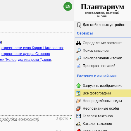
Плантариум
EN
определитель растений
онлайн
Для мобильных устройств
Сервисы
p
)
Определение растения
,
окрестности села Карпо-Николаевка
;
Поиск таксонов
,
окрестности хутора Стоянов
Поиск регионов и точек
еки Тузлов
,
долина реки Тузлов
;
Проверка названий
Растения и лишайники
Загрузить изображение
Все фотографии
Неопределённые виды
Неопознанные особи
Галерея таксонов
3 фото
•
ародубка волжская)
Каталог таксонов