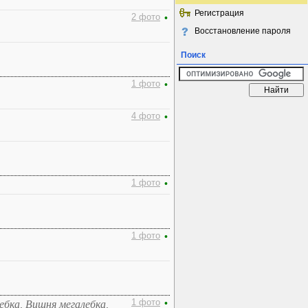
Регистрация
2 фото
•
Восстановление пароля
Поиск
1 фото
•
4 фото
•
1 фото
•
1 фото
•
1 фото
•
бка, Вишня мегалебка,