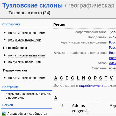
Тузловские склоны
/ географическая
Таксоны с фото (24)
Сортировка
Регион
Географическая точка:
Тузл
по латинским названиям
Координаты:
47° 
по русским названиям
Административное положение:
Росс
Росс
По семействам
Физико-географическое положение:
Вост
по латинским названиям
Вост
по русским названиям
Автор:
Алек
Описание:
пока
Иерархическая
A
C
E
G
L
N
O
P
S
T
V
по латинским названиям
Включенные в
определитель
таксо
Настройка
открывать контекстные ссылки
A
в новом окне
1.
Adonis
Ад
Регион
volgensis
Ландшафты и сообщества