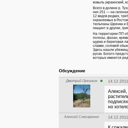
ковыль украинский, 
Всего в долине р. Ту
них 251 — на склона
12 видов редких, тр
охраняемых в Ростов
тюльпаны Шренка и Б
гиацинт и другие, гр
На территории ПП об
полозы, фазан, крякв
щурка и береговая лас
славки, соловей обы
Здесь нашли убежища 
русак. Богато предс
которых имеются ред
Обсуждение
Дмитрий Орешкин
14.12.2011
Алексей,
растител
подписях
но хотело
Алексей Слюсаренко
14.12.2011
К сожале