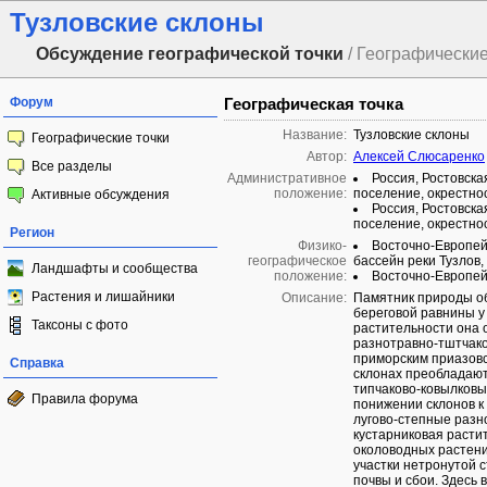
Тузловские склоны
Обсуждение географической точки
/ Географические
Форум
Географическая точка
Название:
Тузловские склоны
Географические точки
Автор:
Алексей Слюсаренко
Все разделы
Административное
Россия, Ростовска
положение:
поселение, окрестно
Активные обсуждения
Россия, Ростовска
поселение, окрестно
Регион
Физико-
Восточно-Европейс
географическое
бассейн реки Тузлов,
Ландшафты и сообщества
положение:
Восточно-Европейс
Растения и лишайники
Описание:
Памятник природы об
береговой равнины у
Таксоны с фото
растительности она 
разнотравно-тштчако
приморским приазовс
Справка
склонах преобладаю
типчаково-ковылковы
Правила форума
понижении склонов к
лугово-степные разн
кустарниковая расти
околоводных растен
участки нетронутой 
почвы и сбои. Здесь