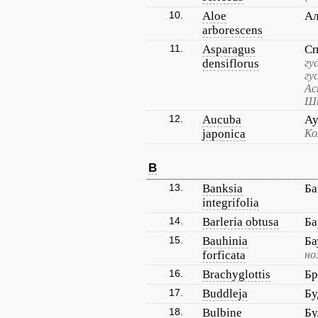
10.
Aloe
Ал
arborescens
11.
Asparagus
Сп
densiflorus
гу
гу
Ас
Шп
12.
Aucuba
Ау
japonica
Ко
B
13.
Banksia
Ба
integrifolia
14.
Barleria obtusa
Ба
15.
Bauhinia
Ба
forficata
но
16.
Brachyglottis
Бр
17.
Buddleja
Бу
18.
Bulbine
Бу