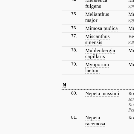
Melaleuca
Ме
fulgens
яр
75.
Melianthus
Ме
major
кр
76.
Mimosa pudica
Ми
77.
Miscanthus
Ве
sinensis
ки
78.
Muhlenbergia
Мю
capillaris
79.
Myoporum
Ми
laetum
N
80.
Nepeta mussinii
Ко
га
Ко
Ре
81.
Nepeta
Ко
racemosa