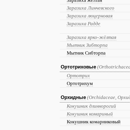
Заразиха жёлтая
Заразиха Линчевского
Заразиха люцерновая
Заразиха Радде
Заразиха ярко-жёлтая
Мытник Зибторпа
Мытник Сибторпа
Ортотриховые
(Orthotrichace
Ортотрих
Ортотрихум
Орхидные
(Orchidaceae, Орх
Кокушник длиннорогий
Кокушник комариный
Кокушник комарниковый