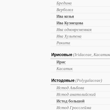
Бредина
Верболоз
Ива козья
Ива Кузнецова
Ива одновременная
Ива Хультена
Ракита
Ирисовые
(Iridaceae, Касати
Ирис
Касатик
Истодовые
(Polygalaceae)
Истод Альбова
Истод анатолийский
Истод большой
Истод Гроссгейма