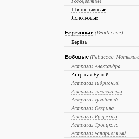
Розоцветные
Шиповниковые
Яснотковые
Берёзовые
(Betulaceae)
Берёза
Бобовые
(Fabaceae, Мотыльк
Астрагал Александра
Астрагал Бушей
Астрагал гибридный
Астрагал головчатый
Астрагал гунибский
Астрагал Оверина
Астрагал Рупрехта
Астрагал Троицкого
Астрагал эспарцетный