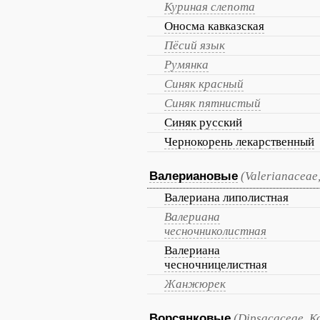
Куриная слепота
Оносма кавказская
Пёсий язык
Румянка
Синяк красный
Синяк пятнистый
Синяк русский
Чернокорень лекарственный
Валериановые
(Valerianaceae
Валериана липолистная
Валериана
чесночниколистная
Валериана
чесночницелистная
Жанжюрек
Ворсянковые
(Dipsacaceae, 