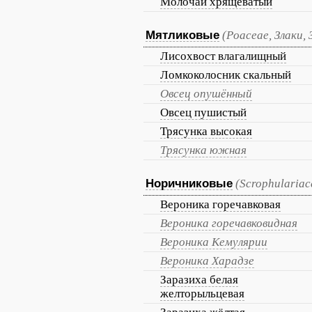
Молочай хрящеватый
Мятликовые
(Poaceae, Злаки, 
Лисохвост влагалищный
Ломкоколосник скальный
Овсец опушённый
Овсец пушистый
Трясунка высокая
Трясунка южная
Норичниковые
(Scrophulariac
Вероника горечавковая
Вероника горечавковидная
Вероника Кемулярии
Вероника Харадзе
Заразиха белая
желторыльцевая