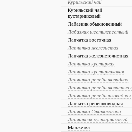
Курильский чай
Курильский чай
кустарниковый
Лабазник обыкновенный
Лабазник шестилепестный
Лапчатка восточная
Лапчатка железистая
Лапчатка железистолистная
Лапчатка кустарная
Лапчатка кустарниковая
Лапчатка репейниковидная
Лапчатка репейниколистная
Лапчатка репейничковидная
Лапчатка репешковидная
Лапчатка Станюковича
Лапчатник кустарниковый
Манжетка