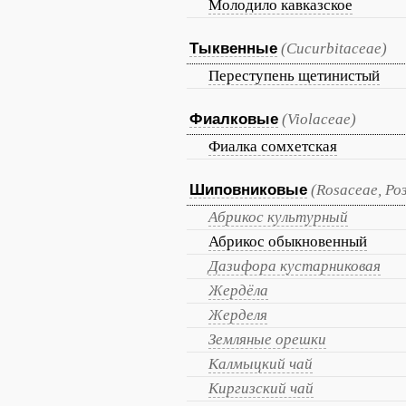
Молодило кавказское
Тыквенные
(Cucurbitaceae)
Переступень щетинистый
Фиалковые
(Violaceae)
Фиалка сомхетская
Шиповниковые
(Rosaceae, Ро
Абрикос культурный
Абрикос обыкновенный
Дазифора кустарниковая
Жердёла
Жерделя
Земляные орешки
Калмыцкий чай
Киргизский чай