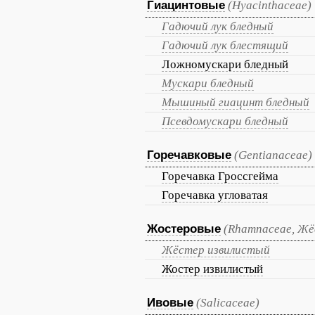
Гиацинтовые
(Hyacinthaceae)
Гадючий лук бледный
Гадючий лук блестящий
Ложномускари бледный
Мускари бледный
Мышиный гиацинт бледный
Псевдомускари бледный
Горечавковые
(Gentianaceae)
Горечавка Гроссгейма
Горечавка угловатая
Жостеровые
(Rhamnaceae, Жё
Жёстер извилистый
Жостер извилистый
Ивовые
(Salicaceae)