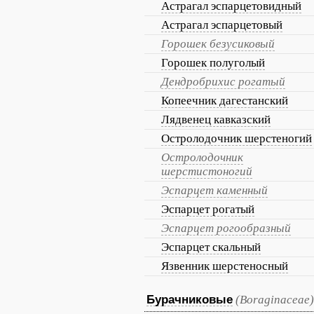
Астрагал эспарцетовидный
Астрагал эспарцетовый
Горошек безусиковый
Горошек полуголый
Дендробрихис рогатый
Копеечник дагестанский
Лядвенец кавказский
Остролодочник шерстеногий
Остролодочник
шерстистоногий
Эспарцет каменный
Эспарцет рогатый
Эспарцет рогообразный
Эспарцет скальный
Язвенник шерстеносный
Бурачниковые
(Boraginaceae)