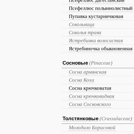
Псефеллюс дагестанский
Псефеллюс полыннолистный
Пупавка кустарничковая
Сокольница
Соколья трава
Ястребинка волосистая
Ястребиночка обыкновенная
Сосновые
(Pinaceae)
Сосна армянская
Сосна Коха
Сосна крючковатая
Сосна крючковидная
Сосна Сосновского
Толстянковые
(Crassulaceae)
Молодило Борисовой