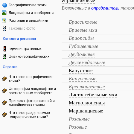
Ятрышниковые
Географические точки
Включенные в
определитель
таксо
Ландшафты и сообщества
Растения и лишайники
Брассиковые
Таксоны с фото
Бриевые мхи
Бриопсиды
Каталоги регионов
Губоцветные
административных
Двудольные
физико-географических
Двусемядольные
Справка
Капустные
Что такое географические
Капустовые
точки?
Крестоцветные
Фотографии ландшафтов и
растительных сообществ
Листостебельные мхи
Привязка фото растений и
Магнолиопсиды
лишайников к точкам
Маршанциевые
Что такое разделяемые
географические точки?
Розанные
Розовые