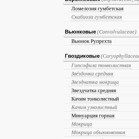
Ломелозия гумбетская
Скабиоза гумбетская
Вьюнковые
(Convolvulaceae)
Вьюнок Рупрехта
Гвоздиковые
(Caryophyllacea
Гипсофила тонколистная
Звёздочка средняя
Звездчатка мокрица
Звездчатка средняя
Качим тонколистный
Качим узколистный
Минуарция горная
Мокрица
Мокрица обыкновенная