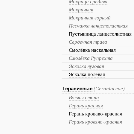
Мокрица средняя
Мокричник
Мокричник горный
Песчанка ланцетолистная
Пустынница ланцетолистная
Сердечная трава
Смолёвка наскальная
Смолёвка Рупрехта
Ясколка луговая
Ясколка полевая
Гераниевые
(Geraniaceae)
Волчья стопа
Герань красная
Герань кроваво-красная
Герань кровяно-красная