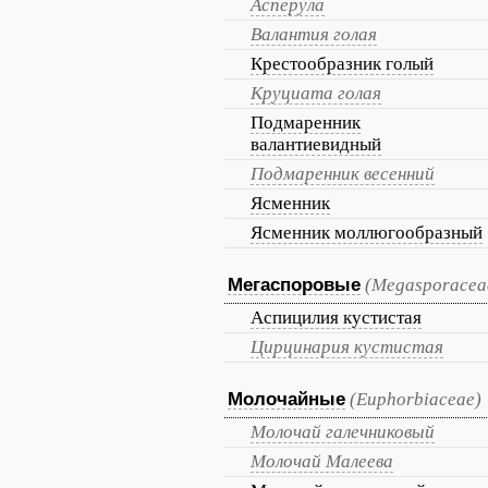
Асперула
Валантия голая
Крестообразник голый
Круциата голая
Подмаренник
валантиевидный
Подмаренник весенний
Ясменник
Ясменник моллюгообразный
Мегаспоровые
(Megasporacea
Аспицилия кустистая
Цирцинария кустистая
Молочайные
(Euphorbiaceae)
Молочай галечниковый
Молочай Малеева