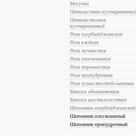
Могучка
Пятилистник кустарниковы
Пятилисточник
кустарниковый
Роза азербайджанская
Роза клейкая
Роза мучнистая
Роза плоскошипая
Роза порошистая
Роза припудренная
Роза пушистостебельчатая
Таволга обыкновенная
Таволга шестилепестная
Шиповник азербайджанский
Шиповник плоскошипый
Шиповник припудренный