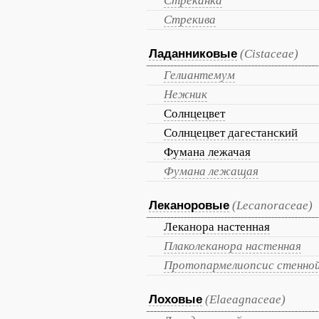
Стреканка
Стрекива
Ладанниковые
(Cistaceae)
Гелиантемум
Нежник
Солнцецвет
Солнцецвет дагестанский
Фумана лежачая
Фумана лежащая
Леканоровые
(Lecanoraceae)
Леканора настенная
Плаколеканора настенная
Протопармелиопсис стенно
Лоховые
(Elaeagnaceae)