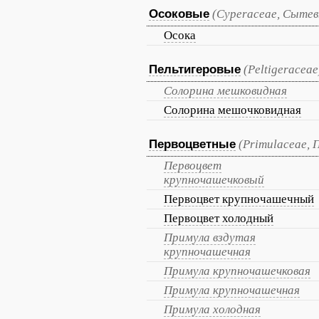
Осоковые
(Cyperaceae, Сытев
Осока
Пельтигеровые
(Peltigeraceae
Солорина мешковидная
Солорина мешочковидная
Первоцветные
(Primulaceae,
Первоцвет
крупночашечковый
Первоцвет крупночашечный
Первоцвет холодный
Примула вздутая
крупночашечная
Примула крупночашечковая
Примула крупночашечная
Примула холодная