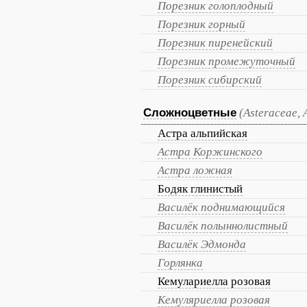
Порезник голоплодный
Порезник горный
Порезник пиренейский
Порезник промежуточный
Порезник сибирский
Сложноцветные
(Asteraceae,
Астра альпийская
Астра Коржинского
Астра ложная
Бодяк глинистый
Василёк поднимающийся
Василёк полыннолистный
Василёк Эдмонда
Горлянка
Кемулариелла розовая
Кемуляриелла розовая