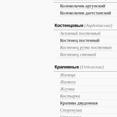
Колокольчик аргунский
Колокольчик дагестанский
Костенцовые
(Aspleniaceae)
Асплений постенный
Костенец постенный
Костенец рута постенная
Костенец стенной
Крапивные
(Urticaceae)
Жалица
Жалюга
Жгучка
Костырка
Крапива двудомная
Спорекуша