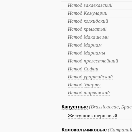
Истод закавказский
Истод Кемуларии
Истод колхидский
Истод крылатый
Истод Макашвили
Истод Мариам
Истод Мариамы
Истод прелестнейший
Истод Софии
Истод урартийский
Истод Урарту
Истод ширванский
Капустные
(Brassicaceae, Бр
Желтушник шершавый
Колокольчиковые
(Campanul