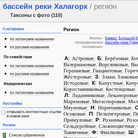
бассейн реки Халагорк
/ регион
Таксоны с фото (110)
Сортировка
Регион
Физико-
Кавказ
,
Большой К
по латинским названиям
географическое
бассейн реки Губд
положение:
по русским названиям
По семействам
А
:
Астровые
Б
:
Берёзовые
Бо
;
,
Валериановые
Ворсянковые
Вь
,
,
по латинским названиям
Гераниевые
Гиацинтовые
Гореч
,
,
по русским названиям
Жёстеровые
З
:
Злаки
Злаковы
;
,
Истодовые
К
:
Капустные
Капу
;
,
Иерархическая
Короставниковые
Костенцовые
,
,
по латинским названиям
Л
:
Ладанниковые
Леканоровые
,
Мареновые
Мегаспоровые
Мол
,
,
Настройка
Мяуновые
Н
:
Норичниковые
;
;
открывать контекстные ссылки
Осоковые
П
:
Пельтигеровые
П
;
,
в новом окне
Примуловые
Р
:
Розанные
Розо
;
,
Регион
Сельдерейные
Сложноцветные
,
,
Тыквенные
Ф
:
Фиалковые
Ш
:
;
;
Список субрегионов