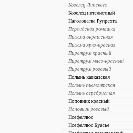
Козелец Липского
Козелец нителистный
Наголоватка Рупрехта
Персидская ромашка
Пижма окрашенная
Пижма ярко-красная
Пиретрум красный
Пиретрум мясо-красный
Пиретрум розовый
Полынь кавказская
Полынь пьемонтская
Полынь серебристая
Поповник красный
Поповник розовый
Псефеллюс
Псефеллюс Буасье