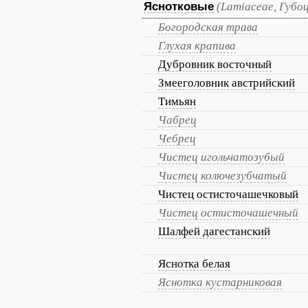
Яснотковые
(Lamiaceae, Губо
Богородская трава
Глухая крапива
Дубровник восточный
Змееголовник австрийский
Тимьян
Чабрец
Чебрец
Чистец игольчатозубый
Чистец колючезубчатый
Чистец остисточашечковый
Чистец остисточашечный
Шалфей дагестанский
Яснотка белая
Яснотка кустарниковая