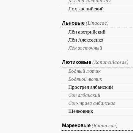
Джида каспийская
Лох каспийский
Льновые
(Linaceae)
Лён австрийский
Лён Алексеенко
Лён восточный
Лютиковые
(Ranunculaceae)
Водный лютик
Водяной лютик
Прострел албанский
Сон албанский
Сон-трава албанская
Шелковник
Мареновые
(Rubiaceae)