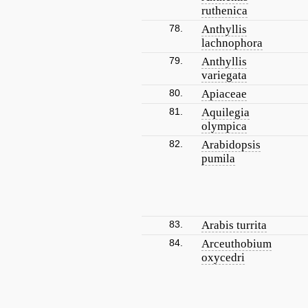
ruthenica
78.
Anthyllis
lachnophora
79.
Anthyllis
variegata
80.
Apiaceae
81.
Aquilegia
olympica
82.
Arabidopsis
pumila
83.
Arabis turrita
84.
Arceuthobium
oxycedri