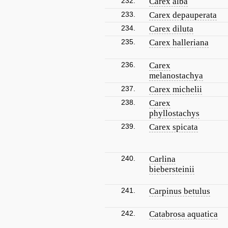
232.
Carex alba
233.
Carex depauperata
234.
Carex diluta
235.
Carex halleriana
236.
Carex
melanostachya
237.
Carex michelii
238.
Carex
phyllostachys
239.
Carex spicata
240.
Carlina
biebersteinii
241.
Carpinus betulus
242.
Catabrosa aquatica