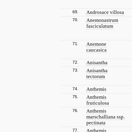
69.
Androsace villosa
70.
Anemonastrum
fasciculatum
71.
Anemone
caucasica
72.
Anisantha
73.
Anisantha
tectorum
74.
Anthemis
75.
Anthemis
fruticulosa
76.
Anthemis
marschalliana ssp.
pectinata
77.
Anthemis