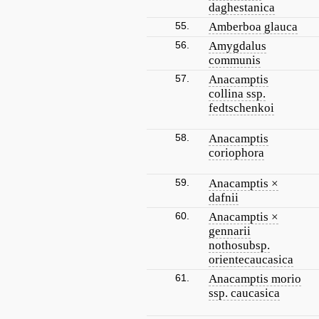
daghestanica
55.
Amberboa glauca
56.
Amygdalus
communis
57.
Anacamptis
collina ssp.
fedtschenkoi
58.
Anacamptis
coriophora
59.
Anacamptis ×
dafnii
60.
Anacamptis ×
gennarii
nothosubsp.
orientecaucasica
61.
Anacamptis morio
ssp. caucasica