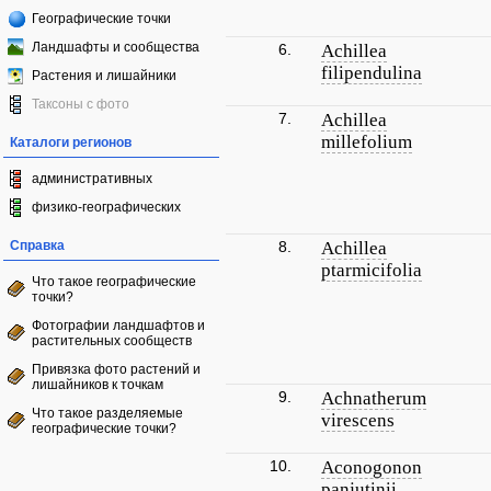
Географические точки
Ландшафты и сообщества
6.
Achillea
filipendulina
Растения и лишайники
Таксоны с фото
7.
Achillea
millefolium
Каталоги регионов
административных
физико-географических
Справка
8.
Achillea
ptarmicifolia
Что такое географические
точки?
Фотографии ландшафтов и
растительных сообществ
Привязка фото растений и
лишайников к точкам
9.
Achnatherum
Что такое разделяемые
virescens
географические точки?
10.
Aconogonon
panjutinii