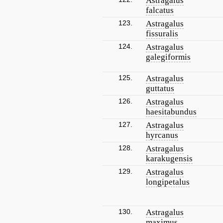
Astragalus
falcatus
123.
Astragalus
fissuralis
124.
Astragalus
galegiformis
125.
Astragalus
guttatus
126.
Astragalus
haesitabundus
127.
Astragalus
hyrcanus
128.
Astragalus
karakugensis
129.
Astragalus
longipetalus
130.
Astragalus
maximus