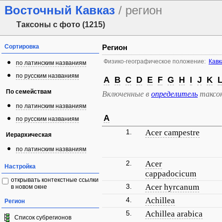
Восточный Кавказ
/ регион
Таксоны с фото (1215)
Сортировка
Регион
Физико-географическое положение:
Кавк
по латинским названиям
по русским названиям
A
B
C
D
E
F
G
H
I
J
K
По семействам
Включенные в
определитель
таксо
по латинским названиям
A
по русским названиям
1.
Acer campestre
Иерархическая
по латинским названиям
2.
Acer
Настройка
cappadocicum
открывать контекстные ссылки
3.
Acer hyrcanum
в новом окне
4.
Achillea
Регион
5.
Achillea arabica
Список субрегионов