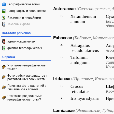
Географические точки
Asteraceae
(Сложноцветные, 
Ландшафты и сообщества
3.
Xeranthemum
Сух
Растения и лишайники
annuum
Бесс
Таксоны с фото
одно
Каталоги регионов
Fabaceae
(Бобовые, Мотылько
административных
4.
Astragalus
Аст
физико-географических
pseudotataricus
нео
5.
Trifolium
Кле
Справка
ambiguum
сомн
Что такое географические
Клев
точки?
Фотографии ландшафтов и
Iridaceae
(Ирисовые, Касатико
растительных сообществ
Привязка фото растений и
6.
Crocus
Шаф
лишайников к точкам
reticulatus
Кро
Что такое разделяемые
7.
Iris nyaradyana
Ири
географические точки?
Lamiaceae
(Яснотковые, Губо