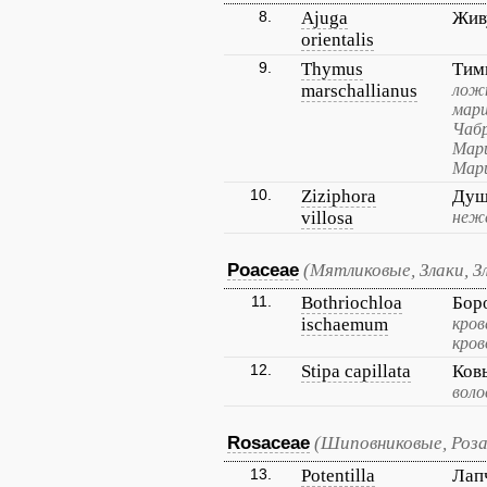
8.
Ajuga
Жив
orientalis
9.
Thymus
Тим
marschallianus
ложн
марш
Чабр
Марш
Мар
10.
Ziziphora
Душ
villosa
неж
Poaceae
(Мятликовые, Злаки, З
11.
Bothriochloa
Бор
ischaemum
кров
кров
12.
Stipa capillata
Ков
воло
Rosaceae
(Шиповниковые, Роза
13.
Potentilla
Лап