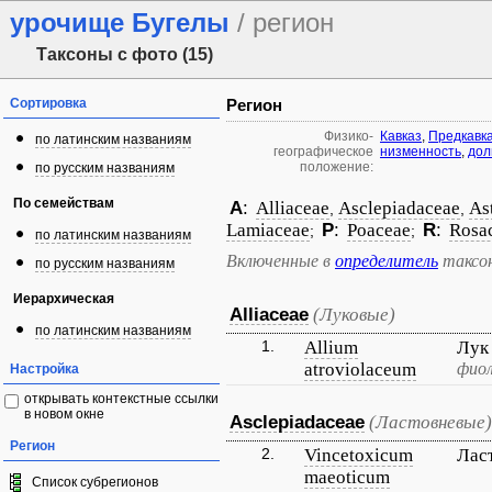
урочище Бугелы
/ регион
Таксоны с фото (15)
Сортировка
Регион
Физико-
Кавказ
,
Предкавк
по латинским названиям
географическое
низменность
,
дол
положение:
по русским названиям
По семействам
A
:
Alliaceae
Asclepiadaceae
As
,
,
Lamiaceae
P
:
Poaceae
R
:
Rosa
;
;
по латинским названиям
Включенные в
определитель
таксо
по русским названиям
Иерархическая
Alliaceae
(Луковые)
по латинским названиям
1.
Allium
Лук
atroviolaceum
фио
Настройка
открывать контекстные ссылки
в новом окне
Asclepiadaceae
(Ластовневые)
Регион
2.
Vincetoxicum
Лас
maeoticum
Список субрегионов