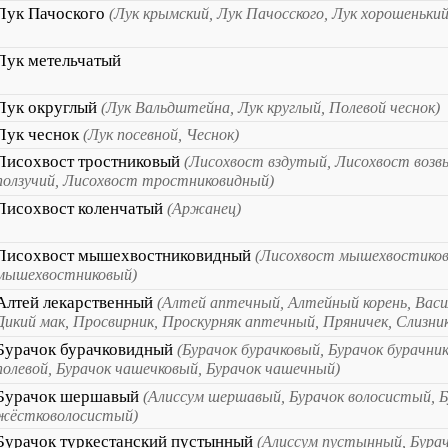
Лук Пачоского
(Лук крымский, Лук Пачосского, Лук хорошенький
Лук метельчатый
Лук округлый
(Лук Вальдштейна, Лук круглый, Полевой чеснок)
Лук чеснок
(Лук посевной, Чеснок)
Лисохвост тростниковый
(Лисохвост вздутый, Лисохвост воз
ползучий, Лисохвост тростниковидный)
Лисохвост коленчатый
(Аржанец)
Лисохвост мышехвостниковидный
(Лисохвост мышехвостиков
мышехвостниковый)
Алтей лекарственный
(Алтей аптечный, Алтейный корень, Васи
Дикий мак, Просвирник, Проскурняк аптечный, Пряничек, Слизни
Бурачок бурачковидный
(Бурачок бурачковый, Бурачок бурачни
полевой, Бурачок чашечковый, Бурачок чашечный)
Бурачок шершавый
(Алиссум шершавый, Бурачок волосистый, 
жёстковолосистый)
Бурачок туркестанский пустынный
(Алиссум пустынный, Бура