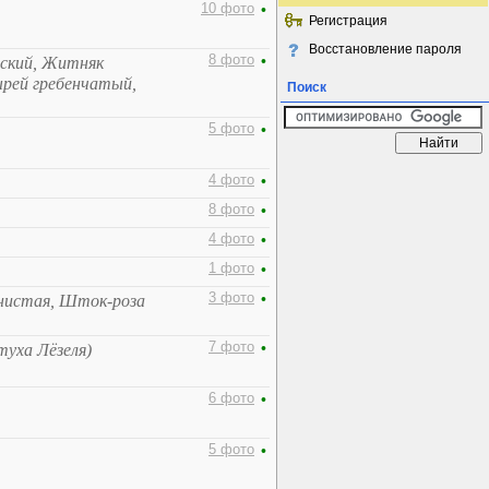
10 фото
•
Регистрация
Восстановление пароля
8 фото
•
ский, Житняк
рей гребенчатый,
Поиск
5 фото
•
4 фото
•
8 фото
•
4 фото
•
1 фото
•
3 фото
•
нистая, Шток-роза
7 фото
•
туха Лёзеля)
6 фото
•
5 фото
•