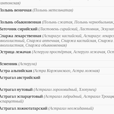
сантонская)
Полынь веничная
(Полынь метельчатая)
Полынь обыкновенная
(Полынь сжатая, Полынь чернобыльник,
Ваточник сирийский
(Ластовень сирийский, Ластовник, Эскула
Спаржа лекарственная
(Аспарагус каспийский, Аспарагус лекар
многолистный, Спаржа аптечная, Спаржа каспийская, Спаржа 
многолистная, Спаржа обыкновенная)
Острица лежачая
(Асперуга простёртая, Асперуго лежачая, Ос
Ясменник
(Асперула)
Астра альпийская
(Астра Коржинского, Астра ложная)
Астрагал австрийский
Астрагал нутовый
(Астрагал гороховидный, Хлопунец)
Астрагал эспарцетовый
(Астрагал гибридный, Астрагал Троицк
эспарцетный)
Астрагал ложнотатарский
(Астрагал неожиданный)