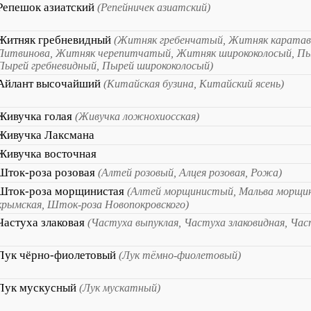
Репешок азиатский
(Репейничек азиатский)
Житняк гребневидный
(Житняк гребенчатый, Житняк каратав
Литвинова, Житняк черепитчатый, Житняк ширококолосый, Пы
Пырей гребневидный, Пырей ширококолосый)
Айлант высочайший
(Китайская бузина, Китайский ясень)
Живучка голая
(Живучка ложнохиосская)
Живучка Лаксмана
Живучка восточная
Шток-роза розовая
(Алтей розовый, Алцея розовая, Рожа)
Шток-роза морщинистая
(Алтей морщинистый, Мальва морщи
крымская, Шток-роза Новопокровского)
Частуха злаковая
(Частуха выпуклая, Частуха злаковидная, Час
Лук чёрно-фиолетовый
(Лук тёмно-фиолетовый)
Лук мускусный
(Лук мускатный)