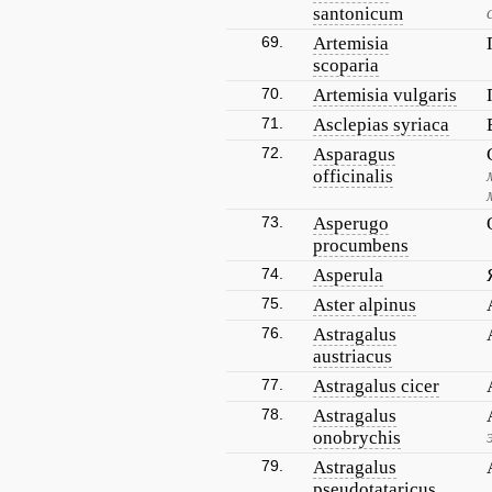
santonicum
69.
Artemisia
scoparia
70.
Artemisia vulgaris
71.
Asclepias syriaca
72.
Asparagus
officinalis
73.
Asperugo
procumbens
74.
Asperula
75.
Aster alpinus
76.
Astragalus
austriacus
77.
Astragalus cicer
78.
Astragalus
onobrychis
79.
Astragalus
pseudotataricus