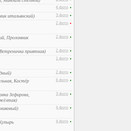
й, Миндаль степной)
4 фото
•
3 фото
•
овик итальянский)
2 фото
•
2 фото
•
ий, Проломник
2 фото
•
Ветреничка приятная)
1 фото
•
2 фото
•
одный)
6 фото
•
ельная, Костёр
3 фото
•
вка Зефирова,
-жёлтая)
4 фото
•
пниковый)
4 фото
•
 Купырь