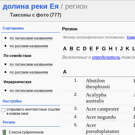
долина реки Ея
/ регион
Таксоны с фото (777)
Сортировка
Регион
Физико-географическое положение:
Кавк
по латинским названиям
по русским названиям
A
B
C
D
E
F
G
H
I
J
K
По семействам
Включенные в
определитель
таксо
по латинским названиям
A
по русским названиям
1.
Abutilon
Иерархическая
theophrasti
по латинским названиям
2.
Acalypha
australis
Настройка
3.
Acer campestre
открывать контекстные ссылки
в новом окне
4.
Acer negundo
Регион
5.
Acer
pseudoplatanus
Список субрегионов