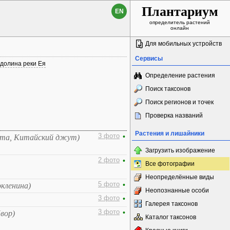
Плантариум
EN
определитель растений
онлайн
Для мобильных устройств
Сервисы
долина реки Ея
Определение растения
Поиск таксонов
Поиск регионов и точек
Проверка названий
Растения и лишайники
3 фото
•
ста, Китайский джут)
Загрузить изображение
2 фото
•
Все фотографии
Неопределённые виды
5 фото
•
окленина)
Неопознанные особи
3 фото
•
Галерея таксонов
3 фото
•
вор)
Каталог таксонов