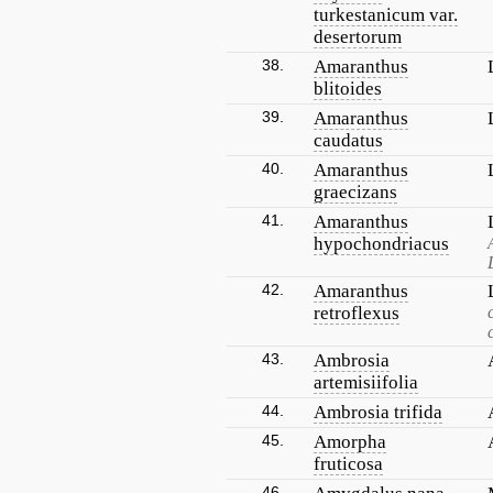
turkestanicum var.
desertorum
38.
Amaranthus
blitoides
39.
Amaranthus
caudatus
40.
Amaranthus
graecizans
41.
Amaranthus
hypochondriacus
42.
Amaranthus
retroflexus
43.
Ambrosia
artemisiifolia
44.
Ambrosia trifida
45.
Amorpha
fruticosa
46.