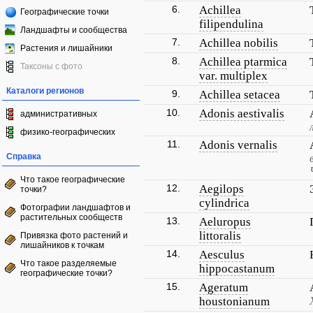
6.
Achillea
Географические точки
filipendulina
Ландшафты и сообщества
7.
Achillea nobilis
Растения и лишайники
8.
Achillea ptarmica
Таксоны с фото
var. multiplex
Каталоги регионов
9.
Achillea setacea
10.
Adonis aestivalis
административных
физико-географических
11.
Adonis vernalis
Справка
Что такое географические
12.
Aegilops
точки?
cylindrica
Фотографии ландшафтов и
растительных сообществ
13.
Aeluropus
littoralis
Привязка фото растений и
лишайников к точкам
14.
Aesculus
Что такое разделяемые
hippocastanum
географические точки?
15.
Ageratum
houstonianum