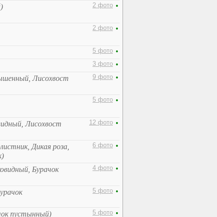
2 фото
•
)
2 фото
•
5 фото
•
3 фото
•
9 фото
•
вышенный, Лисохвост
5 фото
•
12 фото
•
идный, Лисохвост
6 фото
•
листник, Дикая роза,
к)
4 фото
•
ковидный, Бурачок
5 фото
•
Бурачок
5 фото
•
чок пустынный)