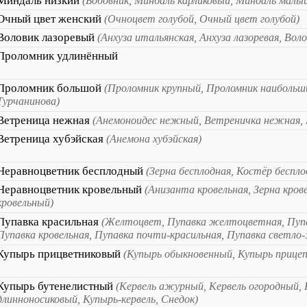
Миндаль низкий
(Бобовник, Миндаль карликовый, Миндаль малы
Очный цвет женский
(Очноцвет голубой, Очный цвет голубой)
Воловик лазоревый
(Анхуза итальянская, Анхуза лазоревая, Вол
Проломник удлинённый
Проломник большой
(Проломник крупный, Проломник наибольш
Турчанинова)
Ветреница нежная
(Анемоноидес нежный, Ветреничка нежная, 
Ветреница хубэйская
(Анемона хубэйская)
Неравноцветник бесплодный
(Зерна бесплодная, Костёр беспл
Неравноцветник кровельный
(Анизанта кровельная, Зерна кров
кровельный)
Пупавка красильная
(Желтоцвет, Пупавка желтоцветная, Пупа
Пупавка кровельная, Пупавка почти-красильная, Пупавка светло
Купырь прицветниковый
(Купырь обыкновенный, Купырь прице
Купырь бутенелистный
(Кервель ажурный, Кервель огородный,
длинноносиковый, Купырь-кервель, Снедок)