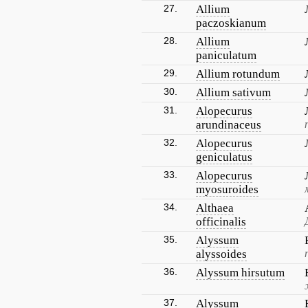
27.
Allium
paczoskianum
28.
Allium
paniculatum
29.
Allium rotundum
30.
Allium sativum
31.
Alopecurus
arundinaceus
32.
Alopecurus
geniculatus
33.
Alopecurus
myosuroides
34.
Althaea
officinalis
35.
Alyssum
alyssoides
36.
Alyssum hirsutum
37.
Alyssum