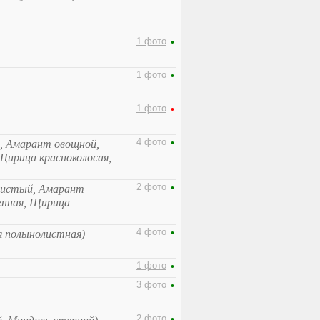
1 фото
•
1 фото
•
1 фото
•
4 фото
•
, Амарант овощной,
ирица красноколосая,
2 фото
•
систый, Амарант
енная, Щирица
4 фото
•
я полынолистная)
1 фото
•
3 фото
•
2 фото
•