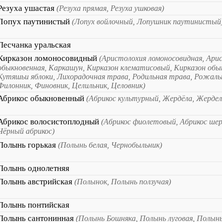
Резуха ушастая
(Резуха прямая, Резуха ушковая)
Лопух паутинистый
(Лопух войлочный, Лопушник паутинистый
Песчанка уральская
Кирказон ломоносовидный
(Аристолохия ломоносовидная, Ари
обыкновенная, Каркашун, Кирказон клематисовый, Кирказон обы
Кутяшьи яблоки, Лихорадочная трава, Родильная трава, Рожаль
Филонник, Финовник, Целильник, Целовник)
Абрикос обыкновенный
(Абрикос культурный, Жердёла, Жердел
Абрикос волосистоплодный
(Абрикос фиолетовый, Абрикос ше
Чёрный абрикос)
Полынь горькая
(Полынь белая, Чернобыльник)
Полынь однолетняя
Полынь австрийская
(Полынок, Полынь ползучая)
Полынь понтийская
Полынь сантонинная
(Полынь Бошняка, Полынь луговая, Полын