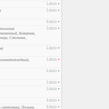
1 фото
•
5 фото
•
)
9 фото
•
3 фото
•
столохия
кновенный, Кокорник,
ница, Смольник,
2 фото
•
я)
1 фото
•
роховатоплодный,
5 фото
•
2 фото
•
3 фото
•
4 фото
•
9 фото
•
ь сантоника, Полынь