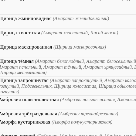
Щирица жминдовидная
(Амарант жминдовидный)
Щирица хвостатая
(Амарант хвостатый, Лисий хвост)
Щирица маскированная
(Щирица маскировочная)
Щирица тёмная
(Амарант белоплодный, Амарант белосемянный
Амарант печальный, Амарант тёмный, Амарант хрящевидный, Щ
Щирица метельчатая)
Щирица запрокинутая
(Амарант запрокинутый, Амарант коло
согнутый, Подсвекольник, Щирица колосистая, Щирица обыкнов
согнутая)
Амброзия полыннолистная
(Амброзия полынелистная, Амбрози
Амброзия трёхраздельная
(Амброзия трёхнадрезанная)
Аморфа кустарниковая
(Аморфа полукустарниковая)