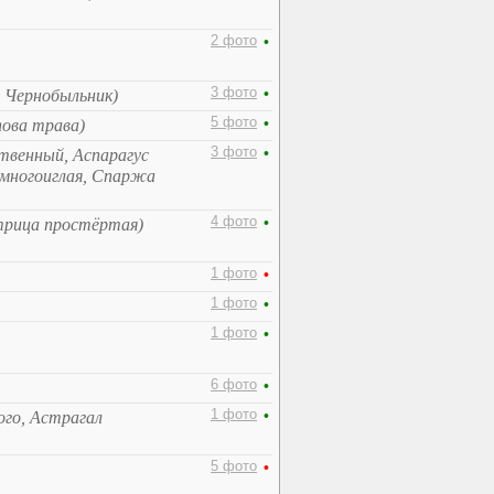
2 фото
•
3 фото
•
 Чернобыльник)
5 фото
•
пова трава)
3 фото
•
ственный, Аспарагус
многоиглая, Спаржа
4 фото
•
трица простёртая)
1 фото
•
1 фото
•
1 фото
•
6 фото
•
1 фото
•
ого, Астрагал
5 фото
•