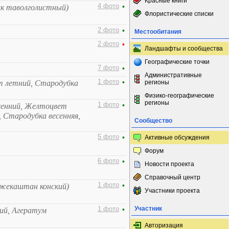
Красные книги
4 фото
•
ик таволголистный)
Флористические списки
2 фото
•
Местообитания
2 фото
•
Ландшафты и сообщества
Географические точки
7 фото
•
Административные
1 фото
•
т летний, Стародубка
регионы
Физико-географические
регионы
1 фото
•
сенний, Желтоцвет
, Стародубка весенняя,
Сообщество
5 фото
•
Активные обсуждения
Форум
6 фото
•
Новости проекта
Справочный центр
1 фото
•
Лжекаштан конский)
Участники проекта
Участник
1 фото
•
ий, Агератум
Авторизация