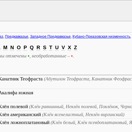
аз
,
Предкавказье
,
Западное Предкавказье
,
Кубано-Приазовская низменность
,
L
M
N
O
P
Q
R
S
T
U
V
X
Z
ны отмечены
•
, необработанные –
•
.
Канатник Теофраста
(Абутилон Теофраста, Канатник Феофра
Акалифа южная
Клён полевой
(Клён равнинный, Неклён полевой, Поклёнок, Черн
Клён американский
(Клён ясенелистный, Неклён виргинский)
Клён ложноплатановый
(Клён белый, Клён псевдоплатановый, Я