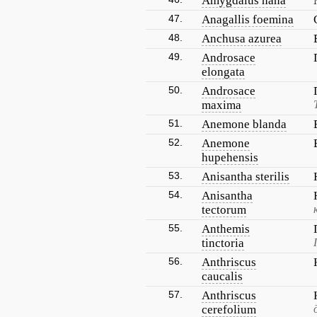
Amygdalus nana
47.
Anagallis foemina
48.
Anchusa azurea
49.
Androsace
elongata
50.
Androsace
maxima
51.
Anemone blanda
52.
Anemone
hupehensis
53.
Anisantha sterilis
54.
Anisantha
tectorum
55.
Anthemis
tinctoria
56.
Anthriscus
caucalis
57.
Anthriscus
cerefolium