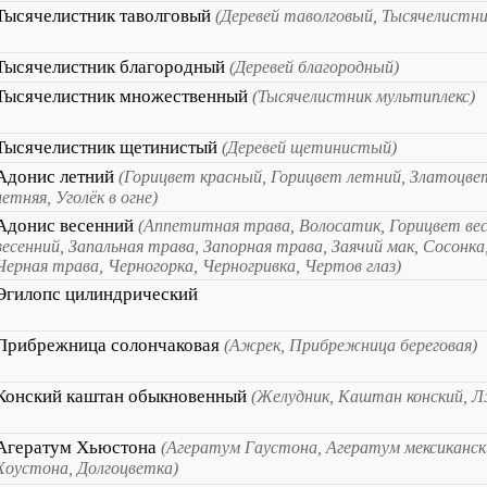
Тысячелистник таволговый
(Деревей таволговый, Тысячелистн
Тысячелистник благородный
(Деревей благородный)
Тысячелистник множественный
(Тысячелистник мультиплекс)
Тысячелистник щетинистый
(Деревей щетинистый)
Адонис летний
(Горицвет красный, Горицвет летний, Златоцве
летняя, Уголёк в огне)
Адонис весенний
(Аппетитная трава, Волосатик, Горицвет ве
весенний, Запальная трава, Запорная трава, Заячий мак, Сосонка
Черная трава, Черногорка, Черногривка, Чертов глаз)
Эгилопс цилиндрический
Прибрежница солончаковая
(Ажрек, Прибрежница береговая)
Конский каштан обыкновенный
(Желудник, Каштан конский, 
Агератум Хьюстона
(Агератум Гаустона, Агератум мексиканск
Хоустона, Долгоцветка)