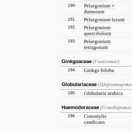
190.
Pelargonium ×
dumosum
191.
Pelargonium laxum
192.
Pelargonium
quercifolium
193.
Pelargonium
tetragonum
Ginkgoaceae
(Гинкговые)
194.
Ginkgo biloba
Globulariaceae
(Шаровницевые
195.
Globularia arabica
Haemodoraceae
(Гемодоровые
196.
Conostylis
candicans