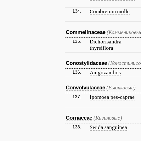
134.
Combretum molle
Commelinaceae
(Коммелиновы
135.
Dichorisandra
thyrsiflora
Conostylidaceae
(Коностилисо
136.
Anigozanthos
Convolvulaceae
(Вьюнковые)
137.
Ipomoea pes-caprae
Cornaceae
(Кизиловые)
138.
Swida sanguinea