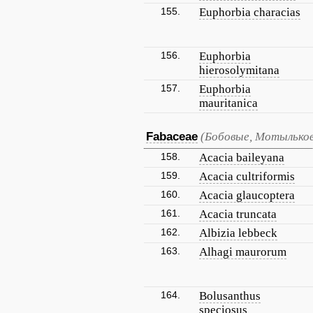
155.
Euphorbia characias
156.
Euphorbia
hierosolymitana
157.
Euphorbia
mauritanica
Fabaceae
(Бобовые, Мотылько
158.
Acacia baileyana
159.
Acacia cultriformis
160.
Acacia glaucoptera
161.
Acacia truncata
162.
Albizia lebbeck
163.
Alhagi maurorum
164.
Bolusanthus
speciosus