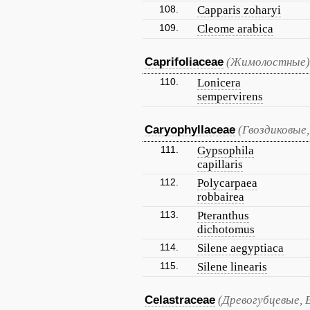
108.
Capparis zoharyi
109.
Cleome arabica
Caprifoliaceae
(Жимолостные)
110.
Lonicera
sempervirens
Caryophyllaceae
(Гвоздиковые,
111.
Gypsophila
capillaris
112.
Polycarpaea
robbairea
113.
Pteranthus
dichotomus
114.
Silene aegyptiaca
115.
Silene linearis
Celastraceae
(Древогубцевые, 