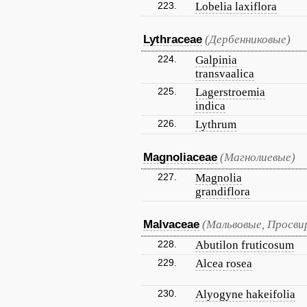
223.
Lobelia laxiflora
Lythraceae
(Дербенниковые)
224.
Galpinia
transvaalica
225.
Lagerstroemia
indica
226.
Lythrum
Magnoliaceae
(Магнолиевые)
227.
Magnolia
grandiflora
Malvaceae
(Мальвовые, Просви
228.
Abutilon fruticosum
229.
Alcea rosea
230.
Alyogyne hakeifolia