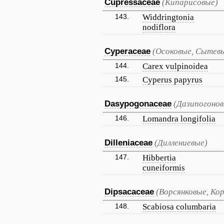
Cupressaceae
(Кипарисовые)
143.
Widdringtonia
nodiflora
Cyperaceae
(Осоковые, Сытев
144.
Carex vulpinoidea
145.
Cyperus papyrus
Dasypogonaceae
(Дазипогонов
146.
Lomandra longifolia
Dilleniaceae
(Диллениевые)
147.
Hibbertia
cuneiformis
Dipsacaceae
(Ворсянковые, Ко
148.
Scabiosa columbaria