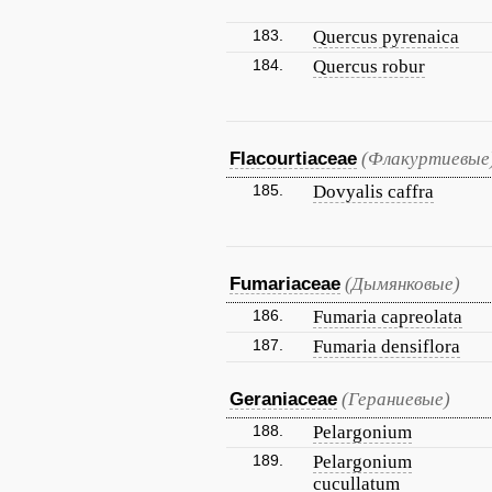
183.
Quercus pyrenaica
184.
Quercus robur
Flacourtiaceae
(Флакуртиевые
185.
Dovyalis caffra
Fumariaceae
(Дымянковые)
186.
Fumaria capreolata
187.
Fumaria densiflora
Geraniaceae
(Гераниевые)
188.
Pelargonium
189.
Pelargonium
cucullatum