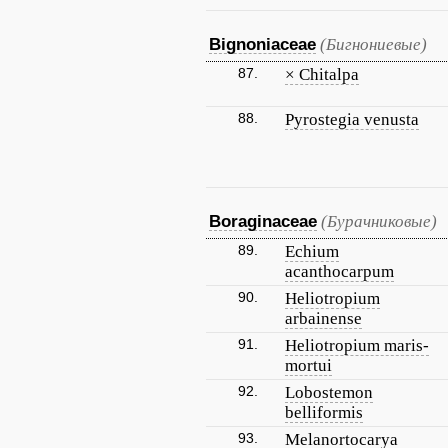
Bignoniaceae
(Бигнониевые)
87.
× Chitalpa
88.
Pyrostegia venusta
Boraginaceae
(Бурачниковые)
89.
Echium
acanthocarpum
90.
Heliotropium
arbainense
91.
Heliotropium maris-
mortui
92.
Lobostemon
belliformis
93.
Melanortocarya