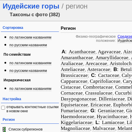
Иудейские горы
/ регион
Таксоны с фото (382)
Сортировка
Регион
Физико-географическое
Средизе
по латинским названиям
положение:
Иудейск
по русским названиям
A
:
Acanthaceae
Agavaceae
Aiz
,
,
По семействам
Amaranthaceae
Amaryllidaceae
,
,
Araliaceae
Arecaceae
Aristoloch
по латинским названиям
,
,
Asteliaceae
Asteraceae
B
:
Betul
,
;
по русским названиям
Brassicaceae
C
:
Cactaceae
Caly
;
,
Иерархическая
Capparaceae
Caprifoliaceae
Car
,
,
Cistaceae
Combretaceae
Commel
,
,
по латинским названиям
Cornaceae
Crassulaceae
Cucurbi
,
,
Dasypogonaceae
Dilleniaceae
D
,
,
Настройка
Equisetaceae
Ericaceae
Euphorb
,
,
открывать контекстные ссылки
Fumariaceae
G
:
Geraniaceae
Gi
;
,
в новом окне
Haemodoraceae
Hyacinthaceae
,
,
Регион
Kiggelariaceae
L
:
Lamiaceae
Li
;
,
Magnoliaceae
Malvaceae
Melant
,
,
Список субрегионов