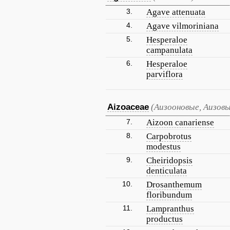
3.
Agave attenuata
4.
Agave vilmoriniana
5.
Hesperaloe
campanulata
6.
Hesperaloe
parviflora
Aizoaceae
(Аизооновые, Аизов
7.
Aizoon canariense
8.
Carpobrotus
modestus
9.
Cheiridopsis
denticulata
10.
Drosanthemum
floribundum
11.
Lampranthus
productus