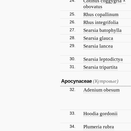
24.
Cotinus coggygria ×
obovatus
25.
Rhus copallinum
26.
Rhus integrifolia
27.
Searsia batophylla
28.
Searsia glauca
29.
Searsia lancea
30.
Searsia leptodictya
31.
Searsia tripartita
Apocynaceae
(Кутровые)
32.
Adenium obesum
33.
Hoodia gordonii
34.
Plumeria rubra