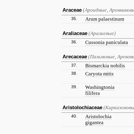
Araceae
(Ароидные, Аронников
35.
Arum palaestinum
Araliaceae
(Аралиевые)
36.
Cussonia paniculata
Arecaceae
(Пальмовые, Ареков
37.
Bismarckia nobilis
38.
Caryota mitis
39.
Washingtonia
filifera
Aristolochiaceae
(Кирказоновы
40.
Aristolochia
gigantea