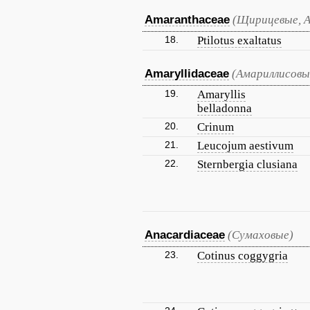
Amaranthaceae
(Щирицевые, 
18.
Ptilotus exaltatus
Amaryllidaceae
(Амариллисовы
19.
Amaryllis
belladonna
20.
Crinum
21.
Leucojum aestivum
22.
Sternbergia clusiana
Anacardiaceae
(Сумаховые)
23.
Cotinus coggygria