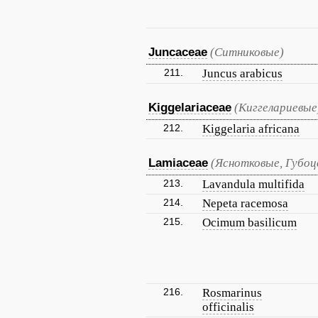
Juncaceae
(Ситниковые)
211.
Juncus arabicus
Kiggelariaceae
(Киггелариевые
212.
Kiggelaria africana
Lamiaceae
(Яснотковые, Губо
213.
Lavandula multifida
214.
Nepeta racemosa
215.
Ocimum basilicum
216.
Rosmarinus
officinalis