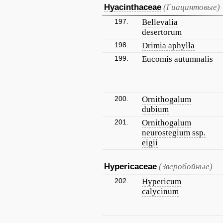
Hyacinthaceae
(Гиацинтовые)
197.
Bellevalia
desertorum
198.
Drimia aphylla
199.
Eucomis autumnalis
200.
Ornithogalum
dubium
201.
Ornithogalum
neurostegium ssp.
eigii
Hypericaceae
(Зверобойные)
202.
Hypericum
calycinum