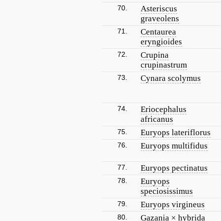
70.
Asteriscus
graveolens
71.
Centaurea
eryngioides
72.
Crupina
crupinastrum
73.
Cynara scolymus
74.
Eriocephalus
africanus
75.
Euryops lateriflorus
76.
Euryops multifidus
77.
Euryops pectinatus
78.
Euryops
speciosissimus
79.
Euryops virgineus
80.
Gazania × hybrida