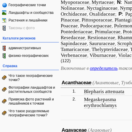
Myoporaceae
Myrtaceae
N
:
Nan
,
;
Географические точки
Nolinaceae
Nyctaginaceae
Nymp
,
,
Ландшафты и сообщества
Orchidaceae
Oxalidaceae
P
:
Pa
,
;
Pinaceae
Pittosporaceae
Plantag
,
,
Растения и лишайники
Poaceae
Podocarpaceae
Polemon
,
,
Таксоны с фото
Pontederiaceae
Primulaceae
Prot
,
,
Resedaceae
Restionaceae
Rhamn
,
,
Каталоги регионов
Sapindaceae
Saururaceae
Scroph
,
,
административных
Tamaricaceae
Thelypteridaceae
,
,
Verbenaceae
Viburnaceae
Violac
,
,
физико-географических
(122)
Справка
Включенные в
определитель
таксо
Что такое географические
точки?
Acanthaceae
(Акантовые, Тунб
Фотографии ландшафтов и
1.
Blepharis attenuata
растительных сообществ
2.
Megaskepasma
Привязка фото растений и
лишайников к точкам
erythrochlamys
Что такое разделяемые
географические точки?
Agavaceae
(Агавовые)