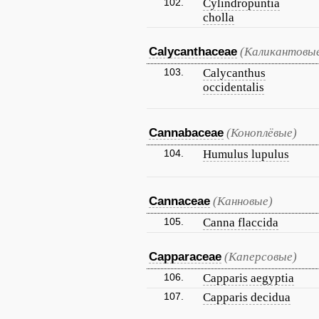
102.
Cylindropuntia
cholla
Calycanthaceae
(Каликантовы
103.
Calycanthus
occidentalis
Cannabaceae
(Коноплёвые)
104.
Humulus lupulus
Cannaceae
(Канновые)
105.
Canna flaccida
Capparaceae
(Каперсовые)
106.
Capparis aegyptia
107.
Capparis decidua