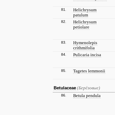
81.
Helichrysum
patulum
82.
Helichrysum
petiolare
83.
Hymenolepis
crithmifolia
84.
Pulicaria incisa
85.
Tagetes lemmonii
Betulaceae
(Берёзовые)
86.
Betula pendula