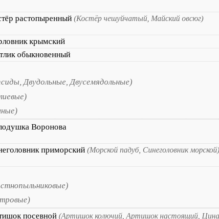
стёр растопыренный
(Костёр чешуйчатый, Майский овсюг)
рловник крымский
тлик обыкновенный
сиды, Двудольные, Двусемядольные)
лиевые)
чные)
лодушка Воронова
неголовник приморский
(Морской падуб, Синеголовник морской
остнопыльниковые)
стровые)
тишок посевной
(Артишок колючий, Артишок настоящий, Цина