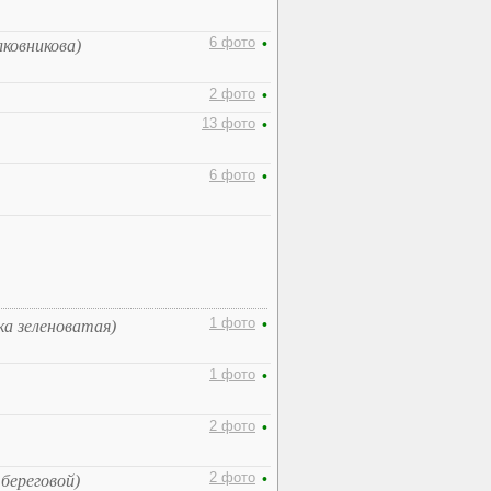
6 фото
•
овникова)
2 фото
•
13 фото
•
6 фото
•
1 фото
•
ка зеленоватая)
1 фото
•
2 фото
•
2 фото
•
 береговой)