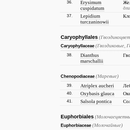
36.
Erysimum
Же
cuspidatum
дл
37.
Lepidium
Кл
turczaninowii
Caryophyllales
(Гвоздикоцве
(Гвоздиковые, 
Caryophyllaceae
38.
Dianthus
Гв
marschallii
(Маревые)
Chenopodiaceae
39.
Atriplex aucheri
Ле
40.
Oxybasis glauca
Ок
41.
Salsola pontica
Со
Euphorbiales
(Молочаецветны
(Молочайные)
Euphorbiaceae