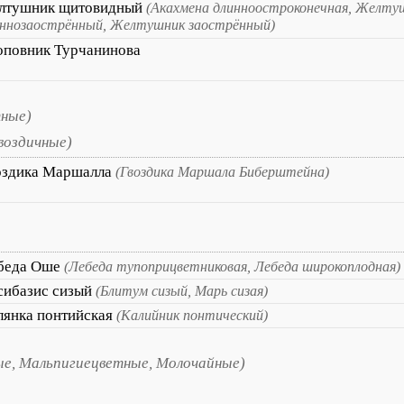
лтушник щитовидный
(Акахмена длинноостроконечная, Желту
иннозаострённый, Желтушник заострённый)
оповник Турчанинова
тные)
Гвоздичные)
оздика Маршалла
(Гвоздика Маршала Биберштейна)
беда Оше
(Лебеда тупоприцветниковая, Лебеда широкоплодная)
сибазис сизый
(Блитум сизый, Марь сизая)
лянка понтийская
(Калийник понтический)
е, Мальпигиецветные, Молочайные)