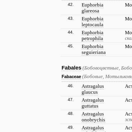
42.
Euphorbia
Мо
glareosa
43.
Euphorbia
Мо
leptocaula
44.
Euphorbia
Мо
petrophila
ска
45.
Euphorbia
Мо
seguieriana
Fabales
(Бобовоцветные, Бобо
(Бобовые, Мотыльков
Fabaceae
46.
Astragalus
Ас
glaucus
47.
Astragalus
Ас
guttatus
48.
Astragalus
Ас
onobrychis
эс
49.
Astragalus
Ас