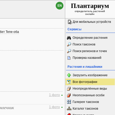
Плантариум
EN
определитель растений
онлайн
Для мобильных устройств
Сервисы
бет Тепе-оба
Определение растения
Поиск таксонов
Поиск регионов и точек
Проверка названий
Растения и лишайники
Загрузить изображение
Все фотографии
Неопределённые виды
1 фото
•
Неопознанные особи
Галерея таксонов
1 фото
•
млечник
Каталог таксонов