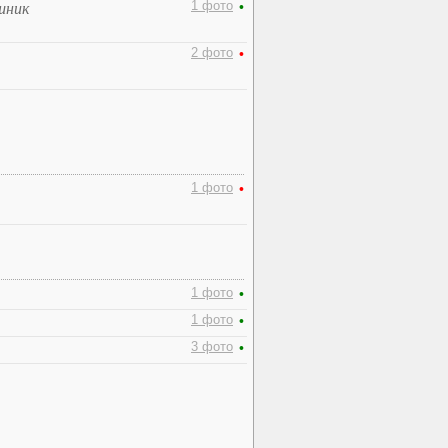
1 фото
•
шник
2 фото
•
1 фото
•
1 фото
•
1 фото
•
3 фото
•