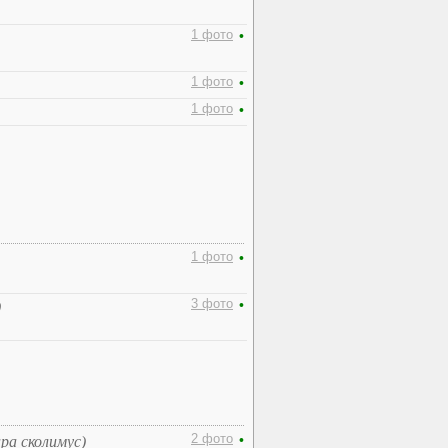
1 фото
•
1 фото
•
1 фото
•
1 фото
•
3 фото
•
)
2 фото
•
ра сколимус)