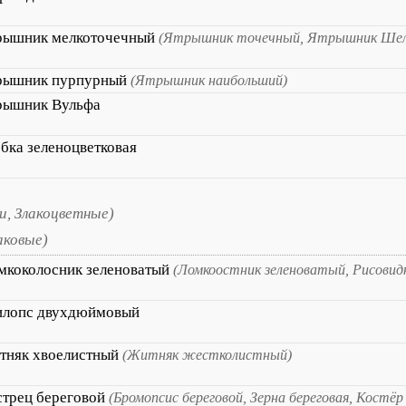
рышник мелкоточечный
(Ятрышник точечный, Ятрышник Шелк
рышник пурпурный
(Ятрышник наибольший)
рышник Вульфа
бка зеленоцветковая
и, Злакоцветные)
аковые)
мкоколосник зеленоватый
(Ломкоостник зеленоватый, Рисовид
илопс двухдюймовый
тняк хвоелистный
(Житняк жестколистный)
стрец береговой
(Бромопсис береговой, Зерна береговая, Костёр