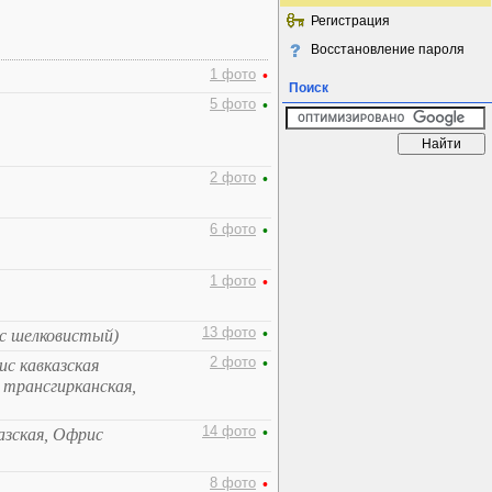
Регистрация
Восстановление пароля
1 фото
•
Поиск
5 фото
•
2 фото
•
6 фото
•
1 фото
•
13 фото
•
с шелковистый)
2 фото
•
ис кавказская
 трансгирканская,
14 фото
•
азская, Офрис
8 фото
•