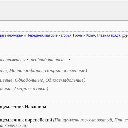
иземноморье и Переднеазиатские нагорья
,
Горный Крым
,
Главная гряда
,
хре
ны отмечены
•
, необработанные –
•
.
вые, Магнолиофиты, Покрытосеменные)
иевые, Однодольные, Односемядольные)
етные, Амариллисовые)
ицемлечник Навашина
ицемлечник пиренейский
(Птицемлечник желтоватый, Птице
анхолический)