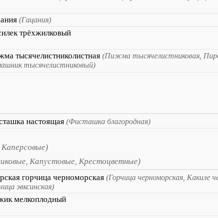
зания
(Гацания)
силек трёхжилковый
жма тысячелистниколистная
(Пижма тысячелистниковая, Пир
машник тысячелистниковый)
сташка настоящая
(Фисташка благородная)
 Каперсовые)
сиковые, Капустовые, Крестоцветные)
рская горчица черноморская
(Горчица черноморская, Какиле ч
чица эвксинская)
жик мелкоплодный