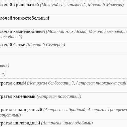
лочай хрящеватый
(Молочай галечниковый, Молочай Малеева)
лочай тонкостебельный
лочай камнелюбивый
(Молочай колхидский, Молочай мелолюби
лолюбивый)
лочай Сегье
(Молочай Сегиеров)
вые)
ые)
трагал сизый
(Астрагал белёсоватый, Астрагал тарханкутский
трагал капельный
(Астрагал полосатый)
трагал эспарцетовый
(Астрагал гибридный, Астрагал Троицкого
парцетный)
трагал шиловидный
(Астрагал шилоподобный)