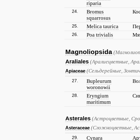
riparia
24.
Bromus
Ко
squarrosus
25.
Melica taurica
Пе
26.
Poa trivialis
Мя
Magnoliopsida
(Магнолиоп
Araliales
(Аралиецветные, Ара
(Сельдерейные, Зонти
Apiaceae
27.
Bupleurum
Во
woronowii
28.
Eryngium
Си
maritimum
Asterales
(Астроцветные, Ср
(Сложноцветные, А
Asteraceae
29.
Cynara
Ар