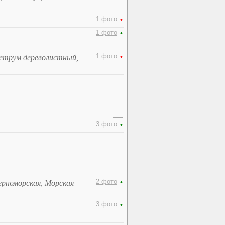
1 фото
•
1 фото
•
1 фото
•
етрум дереволистный,
3 фото
•
2 фото
•
ерноморская, Морская
3 фото
•