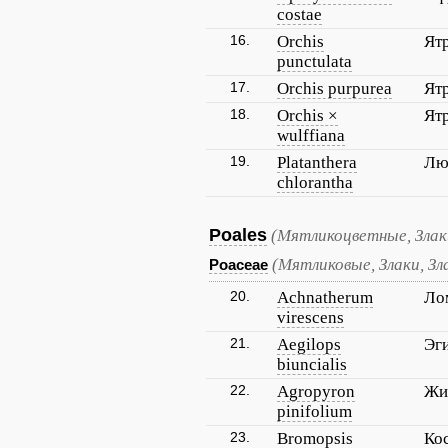
costae
16.
Orchis
Ят
punctulata
17.
Orchis purpurea
Ят
18.
Orchis ×
Ят
wulffiana
19.
Platanthera
Лю
chlorantha
Poales
(Мятликоцветные, Злак
(Мятликовые, Злаки, Зл
Poaceae
20.
Achnatherum
Ло
virescens
21.
Aegilops
Эг
biuncialis
22.
Agropyron
Жи
pinifolium
23.
Bromopsis
Ко