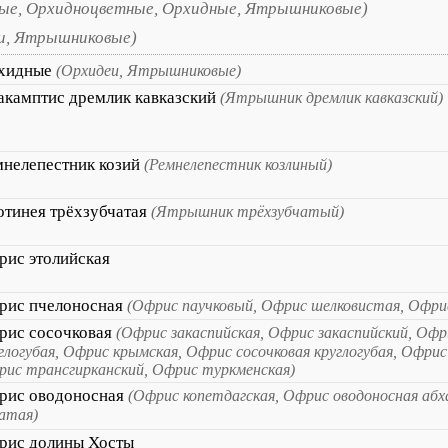
е, Орхидноцветные, Орхидные, Ятрышниковые)
и, Ятрышниковые)
хидные
(Орхидеи, Ятрышниковые)
акамптис дремлик кавказский
(Ятрышник дремлик кавказский)
мнелепестник козий
(Ремнелепестник козлиный)
отинея трёхзубчатая
(Ятрышник трёхзубчатый)
рис этолийская
рис пчелоносная
(Офрис паучковый, Офрис шелковистая, Офри
рис сосочковая
(Офрис закаспийская, Офрис закаспийский, Офр
глогубая, Офрис крымская, Офрис сосочковая круглогубая, Офрис
ис трансгирканский, Офрис туркменская)
рис оводоносная
(Офрис копетдагская, Офрис оводоносная абх
атая)
рис долины Хосты