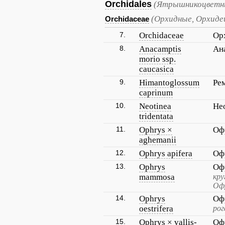
Orchidales
(Ятрышникоцветны
(Орхидные, Орхиде
Orchidaceae
7.
Orchidaceae
Ор
8.
Anacamptis
Ан
morio ssp.
caucasica
9.
Himantoglossum
Ре
caprinum
10.
Neotinea
Не
tridentata
11.
Ophrys ×
Оф
aghemanii
12.
Ophrys apifera
Оф
13.
Ophrys
Оф
mammosa
кру
Офр
14.
Ophrys
Оф
oestrifera
рог
15.
Ophrys × vallis-
Оф