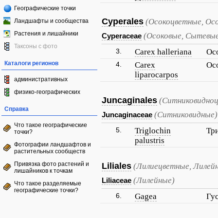
Географические точки
Cyperales
(Осокоцветные, Ос
Ландшафты и сообщества
Растения и лишайники
(Осоковые, Сытевы
Cyperaceae
Таксоны с фото
3.
Carex halleriana
Ос
Каталоги регионов
4.
Carex
Ос
liparocarpos
административных
физико-географических
Juncaginales
(Ситниковидноц
Справка
(Ситниковидные)
Juncaginaceae
Что такое географические
5.
Triglochin
Тр
точки?
palustris
Фотографии ландшафтов и
растительных сообществ
Привязка фото растений и
Liliales
(Лилиецветные, Лилей
лишайников к точкам
(Лилейные)
Liliaceae
Что такое разделяемые
географические точки?
6.
Gagea
Гу