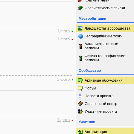
Красные книги
Флористические списки
Местообитания
Ландшафты и сообщества
1 фото
•
Географические точки
1 фото
•
Административные
регионы
Физико-географические
регионы
Сообщество
3 фото
•
Активные обсуждения
Форум
Новости проекта
Справочный центр
Участники проекта
1 фото
•
Участник
Авторизация