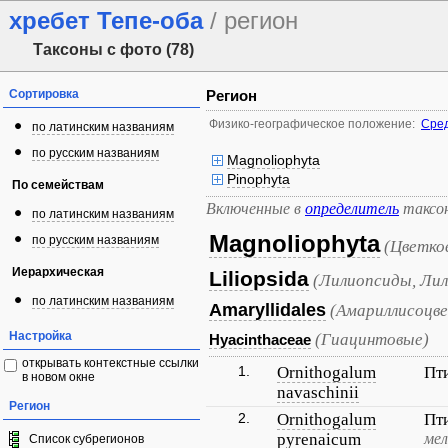
хребет Тепе-оба
/ регион
Таксоны с фото (78)
Сортировка
Регион
Физико-географическое положение:
Сред
по латинским названиям
по русским названиям
Magnoliophyta
Pinophyta
По семействам
Включенные в
определитель
таксо
по латинским названиям
Magnoliophyta
по русским названиям
(Цветко
Иерархическая
Liliopsida
(Лилиопсиды, Лил
по латинским названиям
Amaryllidales
(Амариллисоцв
Настройка
(Гиацинтовые)
Hyacinthaceae
открывать контекстные ссылки
1.
Ornithogalum
Пт
в новом окне
navaschinii
Регион
2.
Ornithogalum
Пт
pyrenaicum
мел
Список субрегионов