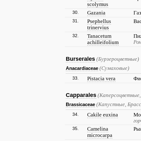
scolymus
30.
Gazania
Га
31.
Psephellus
Ва
trinervius
32.
Tanacetum
Пи
achilleifolium
Ро
Burserales
(Бурзероцветные)
(Сумаховые)
Anacardiaceae
33.
Pistacia vera
Фи
Capparales
(Каперсоцветные,
(Капустные, Брас
Brassicaceae
34.
Cakile euxina
Мо
гор
35.
Camelina
Ры
microcarpa