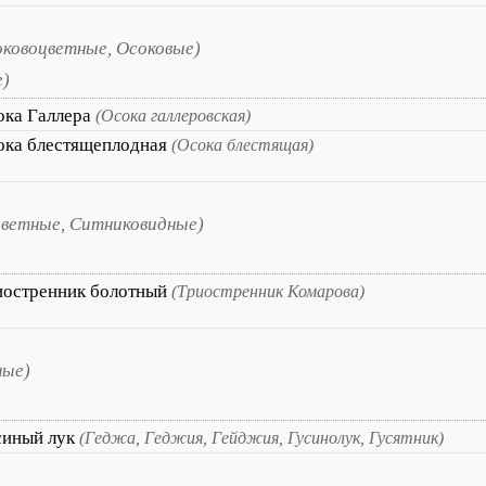
оковоцветные, Осоковые)
е)
ока Галлера
(Осока галлеровская)
ока блестящеплодная
(Осока блестящая)
ветные, Ситниковидные)
иостренник болотный
(Триостренник Комарова)
ные)
синый лук
(Геджа, Геджия, Гейджия, Гусинолук, Гусятник)