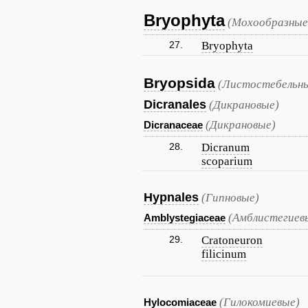
Bryophyta
(Мохообразные
27.
Bryophyta
Bryopsida
(Листостебельны
Dicranales
(Дикрановые)
(Дикрановые)
Dicranaceae
28.
Dicranum
scoparium
Hypnales
(Гипновые)
(Амблистегиев
Amblystegiaceae
29.
Cratoneuron
filicinum
(Гилокомиевые)
Hylocomiaceae