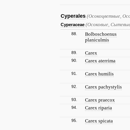
Cyperales
(Осокоцветные, Ос
(Осоковые, Сытевы
Cyperaceae
88.
Bolboschoenus
planiculmis
89.
Carex
90.
Carex aterrima
91.
Carex humilis
92.
Carex pachystylis
93.
Carex praecox
94.
Carex riparia
95.
Carex spicata