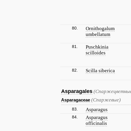
80.
Ornithogalum
umbellatum
81.
Puschkinia
scilloides
82.
Scilla siberica
Asparagales
(Спаржецветные
(Спаржевые)
Asparagaceae
83.
Asparagus
84.
Asparagus
officinalis