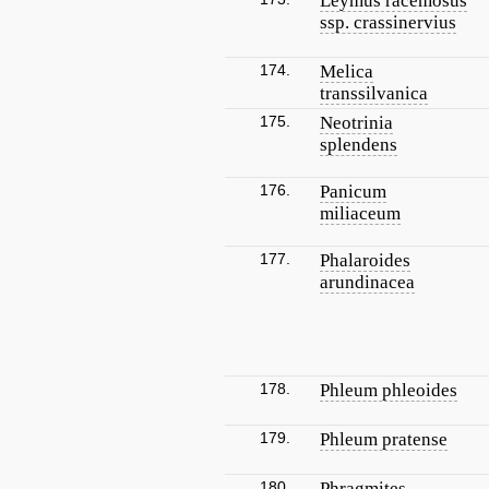
Leymus racemosus
ssp. crassinervius
174.
Melica
transsilvanica
175.
Neotrinia
splendens
176.
Panicum
miliaceum
177.
Phalaroides
arundinacea
178.
Phleum phleoides
179.
Phleum pratense
180.
Phragmites