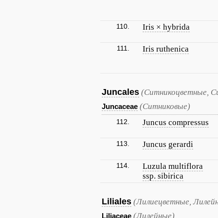
110.
Iris × hybrida
111.
Iris ruthenica
Juncales
(Ситникоцветные, С
(Ситниковые)
Juncaceae
112.
Juncus compressus
113.
Juncus gerardi
114.
Luzula multiflora
ssp. sibirica
Liliales
(Лилиецветные, Лилей
(Лилейные)
Liliaceae