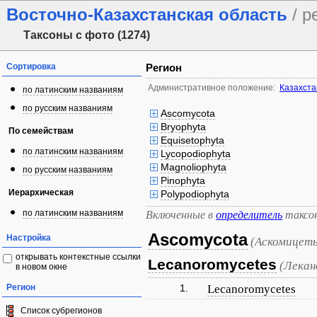
Восточно-Казахстанская область
/ р
Таксоны с фото (1274)
Сортировка
Регион
Административное положение:
Казахста
по латинским названиям
по русским названиям
Ascomycota
Bryophyta
По семействам
Equisetophyta
по латинским названиям
Lycopodiophyta
Magnoliophyta
по русским названиям
Pinophyta
Иерархическая
Polypodiophyta
по латинским названиям
Включенные в
определитель
таксо
Ascomycota
Настройка
(Аскомицет
открывать контекстные ссылки
Lecanoromycetes
(Лека
в новом окне
Регион
1.
Lecanoromycetes
Список субрегионов