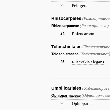
23.
Peltigera
Rhizocarpales
(Ризокарповые
(Ризокарповые)
Rhizocarpaceae
24.
Rhizocarpon
Teloschistales
(Телосхистовы
(Телосхистовые
Teloschistaceae
25.
Rusavskia elegans
Umbilicariales
(Умбиликариев
(Офиопармовы
Ophioparmaceae
26.
Ophioparma