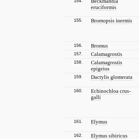
154.
Beckmannia
eruciformis
155.
Bromopsis inermis
156.
Bromus
157.
Calamagrostis
158.
Calamagrostis
epigeios
159.
Dactylis glomerata
160.
Echinochloa crus-
galli
161.
Elymus
162.
Elymus sibiricus