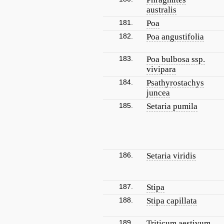
australis
181.
Poa
182.
Poa angustifolia
183.
Poa bulbosa ssp.
vivipara
184.
Psathyrostachys
juncea
185.
Setaria pumila
186.
Setaria viridis
187.
Stipa
188.
Stipa capillata
189.
Triticum aestivum