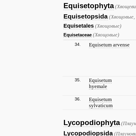
Equisetophyta
(Хвощеви
Equisetopsida
(Хвощовые,
Equisetales
(Хвощовые)
(Хвощовые)
Equisetaceae
34.
Equisetum arvense
35.
Equisetum
hyemale
36.
Equisetum
sylvaticum
Lycopodiophyta
(Плау
Lycopodiopsida
(Плаунов