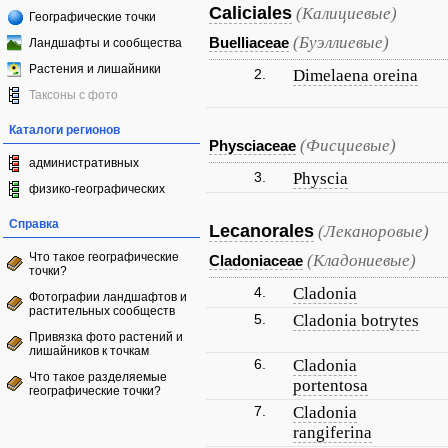
Caliciales
(Калициевые)
Географические точки
(Буэллиевые)
Buelliaceae
Ландшафты и сообщества
Растения и лишайники
2.
Dimelaena oreina
Таксоны с фото
Каталоги регионов
(Фисциевые)
Physciaceae
административных
3.
Physcia
физико-географических
Справка
Lecanorales
(Леканоровые)
Что такое географические
(Кладониевые)
Cladoniaceae
точки?
4.
Cladonia
Фотографии ландшафтов и
растительных сообществ
5.
Cladonia botrytes
Привязка фото растений и
лишайников к точкам
6.
Cladonia
Что такое разделяемые
portentosa
географические точки?
7.
Cladonia
rangiferina