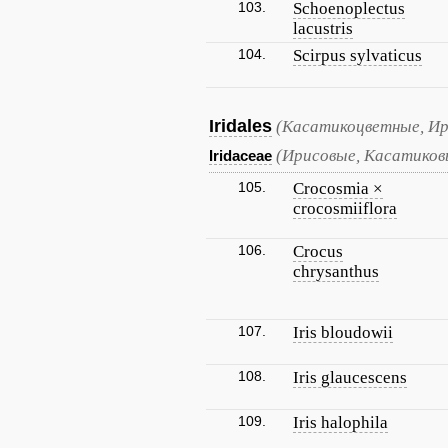
103.
Schoenoplectus
lacustris
104.
Scirpus sylvaticus
Iridales
(Касатикоцветные, Ир
(Ирисовые, Касатиков
Iridaceae
105.
Crocosmia ×
crocosmiiflora
106.
Crocus
chrysanthus
107.
Iris bloudowii
108.
Iris glaucescens
109.
Iris halophila