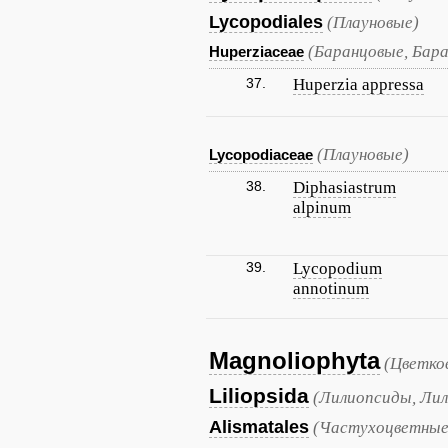
Lycopodiales
(Плауновые)
(Баранцовые, Бар
Huperziaceae
37.
Huperzia appressa
(Плауновые)
Lycopodiaceae
38.
Diphasiastrum
alpinum
39.
Lycopodium
annotinum
Magnoliophyta
(Цветко
Liliopsida
(Лилиопсиды, Лил
Alismatales
(Частухоцветные