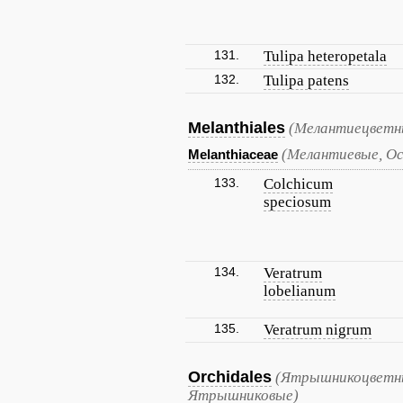
131.
Tulipa heteropetala
132.
Tulipa patens
Melanthiales
(Мелантиецветн
(Мелантиевые, Ос
Melanthiaceae
133.
Colchicum
speciosum
134.
Veratrum
lobelianum
135.
Veratrum nigrum
Orchidales
(Ятрышникоцветны
Ятрышниковые)