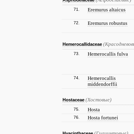
71.
Eremurus altaicus
72.
Eremurus robustus
(Красодневов
Hemerocallidaceae
73.
Hemerocallis fulva
74.
Hemerocallis
middendorffii
(Хостовые)
Hostaceae
75.
Hosta
76.
Hosta fortunei
(Гиацинтовые)
Hyacinthaceae