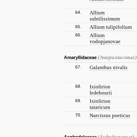
64.
Allium
subtilissimum
65.
Allium tulipifolium
66.
Allium
vodopjanovae
(Амариллисовые)
Amaryllidaceae
67.
Galanthus nivalis
68.
Ixiolirion
ledebourii
69.
Ixiolirion
tataricum
70.
Narcissus poeticus
(Асфоделиевые)
Asphodelaceae