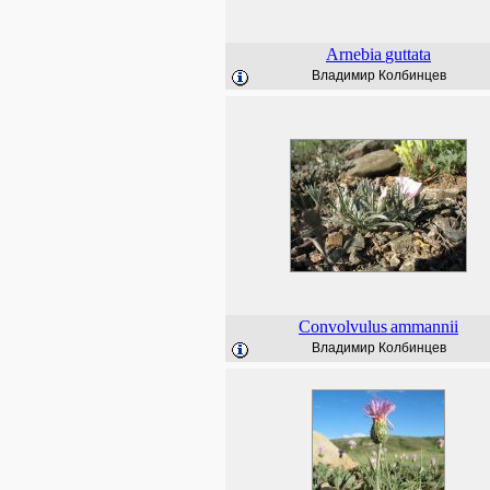
Arnebia
guttata
Владимир Колбинцев
Convolvulus
ammannii
Владимир Колбинцев