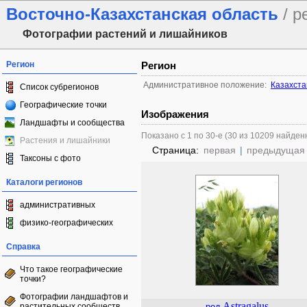
Восточно-Казахстанская область
/ р
Фотографии растений и лишайников
Регион
Регион
Административное положение:
Казахста
Список субрегионов
Географические точки
Изображения
Ландшафты и сообщества
Показано с 1 по 30-е (30 из 10209 найден
Растения и лишайники
Страница:
первая
|
предыдущая
Таксоны с фото
Каталоги регионов
административных
физико-географических
Справка
Что такое географические
точки?
Фотографии ландшафтов и
Astragalus
растительных сообществ
род