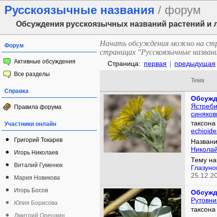
Русскоязычные названия
/ форум
Обсуждения русскоязычных названий растений и
Начать обсуждения можно на стра
Форум
страницах "Русскоязычные названи
Активные обсуждения
Страница:
первая
|
предыдущая
Все разделы
Тема
Справка
Обсужд
Ястреби
Правила форума
синяков
таксон
Участники онлайн
echioide
Григорий Токарев
Названи
Николай
Игорь Николаев
Тему на
Виталий Гуменюк
Глазуно
25.12.2
Мария Новикова
Игорь Босов
Обсужд
Рутовни
Юлия Борисова
таксон
Дмитрий Орешкин