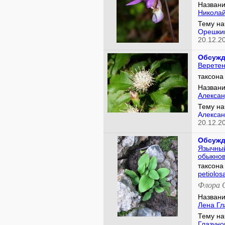
Названи
Николай
Тему на
Орешки
20.12.2
Обсужд
Веретен
таксон
Названи
Алексан
Тему на
Алексан
20.12.2
Обсужд
Язычны
обыкно
таксон
petiolos
Флора 
Названи
Лена Гл
Тему на
Глазуно