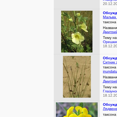
20.12.2
Обсужд
Мальва
таксон
Названи
Дмитри
Тему на
Орешки
18.12.2
Обсужд
Ситник 
таксон
inundat
Названи
Дмитри
Тему на
Глазуно
18.12.2
Обсужд
Лядвен
таксон