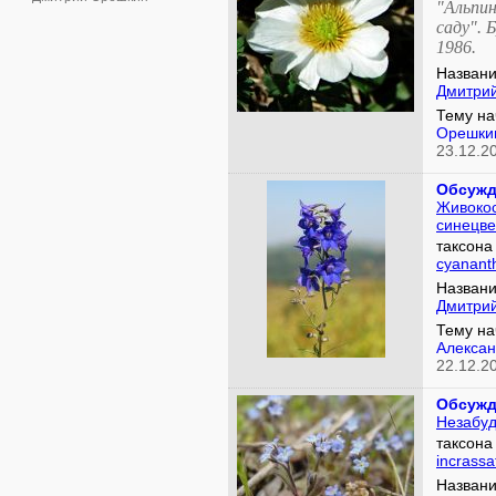
"Альпин
саду". 
1986.
Названи
Дмитри
Тему на
Орешки
23.12.2
Обсужд
Живоко
синецве
таксон
cyanan
Названи
Дмитри
Тему на
Алексан
22.12.2
Обсужд
Незабуд
таксон
incrassa
Названи