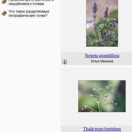
лишайников к точкам
Что такое разделяемые
географические точки?
Nepeta
grandiflora
Илья Михеев
Thalictrum
foetidum