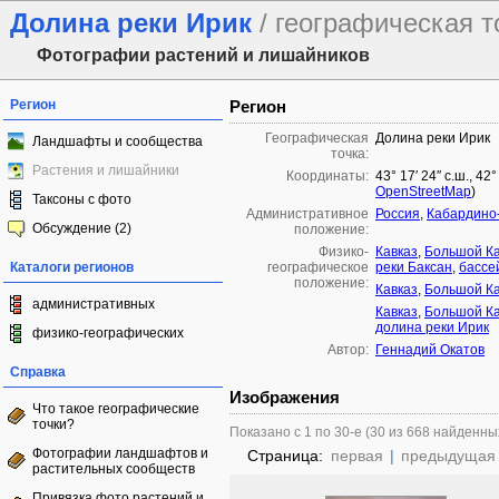
Долина реки Ирик
/ географическая т
Фотографии растений и лишайников
Регион
Регион
Географическая
Долина реки Ирик
Ландшафты и сообщества
точка:
Растения и лишайники
Координаты:
43° 17′ 24″ с.ш., 42
OpenStreetMap
)
Таксоны с фото
Административное
Россия
,
Кабардино-
Обсуждение (2)
положение:
Физико-
Кавказ
,
Большой Ка
Каталоги регионов
географическое
реки Баксан
,
бассе
положение:
Кавказ
,
Большой Ка
административных
Кавказ
,
Большой Ка
долина реки Ирик
физико-географических
Автор:
Геннадий Окатов
Справка
Изображения
Что такое географические
точки?
Показано с 1 по 30-е (30 из 668 найденны
Фотографии ландшафтов и
Страница:
первая
|
предыдущая
растительных сообществ
Привязка фото растений и