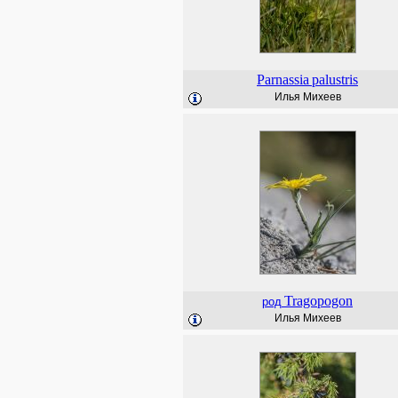
Parnassia
palustris
Илья Михеев
Tragopogon
род
Илья Михеев