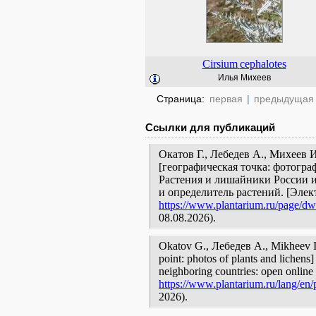
Cirsium
cephalotes
Илья Михеев
Страница:
первая
|
предыдущая
Ссылки для публикаций
Окатов Г., Лебедев А., Михеев
[географическая точка: фотогра
Растения и лишайники России и
и определитель растений. [Эле
https://www.plantarium.ru/page/dwe
08.08.2026).
Okatov G., Лебедев А., Mikheev
point: photos of plants and lichens]
neighboring countries: open online 
https://www.plantarium.ru/lang/en/
2026).