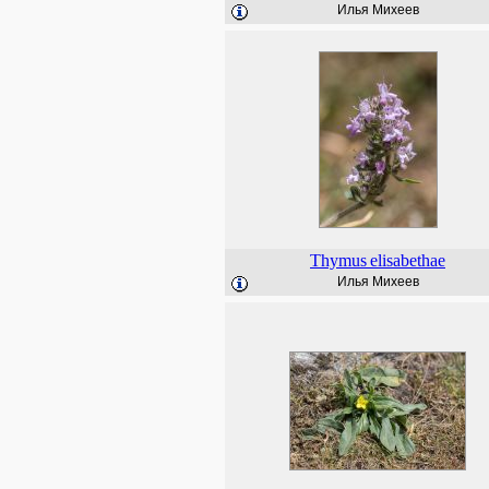
Илья Михеев
Thymus
elisabethae
Илья Михеев