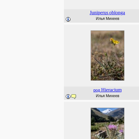
Juniperus
oblonga
Илья Михеев
Hieracium
род
Илья Михеев