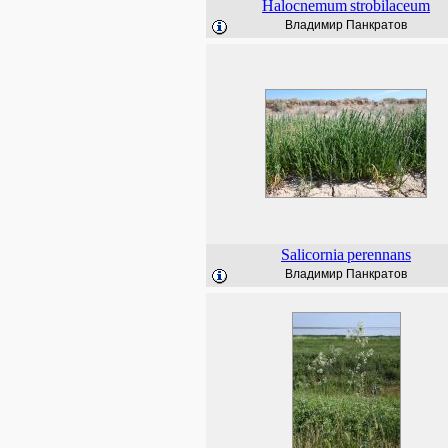
Halocnemum
strobilaceum
Владимир Панкратов
Salicornia
perennans
Владимир Панкратов