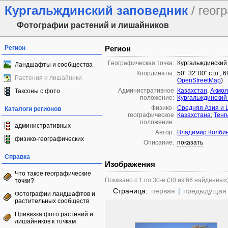
Кургальждинский заповедник
/ геог
Фотографии растений и лишайников
Регион
Регион
Географическая точка:
Кургальждинский
Ландшафты и сообщества
Координаты:
50° 32′ 00″ с.ш., 
Растения и лишайники
OpenStreetMap
)
Административное
Казахстан
,
Акмол
Таксоны с фото
положение:
Кургальждинский
Физико-
Средняя Азия и 
Каталоги регионов
географическое
Казахстана
,
Тенг
положение:
административных
Автор:
Владимир Колби
физико-географических
Описание:
показать
Справка
Изображения
Что такое географические
Показано с 1 по 30-е (30 из 66 найденных
точки?
Страница:
первая
|
предыдущая
Фотографии ландшафтов и
растительных сообществ
Привязка фото растений и
лишайников к точкам