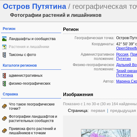
Остров Путятина
/ географическая то
Фотографии растений и лишайников
Регион
Регион
Географическая точка:
Остров Пут
Ландшафты и сообщества
Координаты:
42° 50′ 39″ 
Растения и лишайники
OpenStreet
Административное
Россия
,
При
Таксоны с фото
положение:
Путятин
Физико-географическое
Дальний Во
Каталоги регионов
положение:
Тихий океа
Путятина
административных
Автор:
Марина Ско
физико-географических
Изображения
Справка
Показано с 1 по 30-е (30 из 164 найденны
Что такое географические
точки?
Страница:
первая
|
предыдущая
Фотографии ландшафтов и
растительных сообществ
Привязка фото растений и
лишайников к точкам