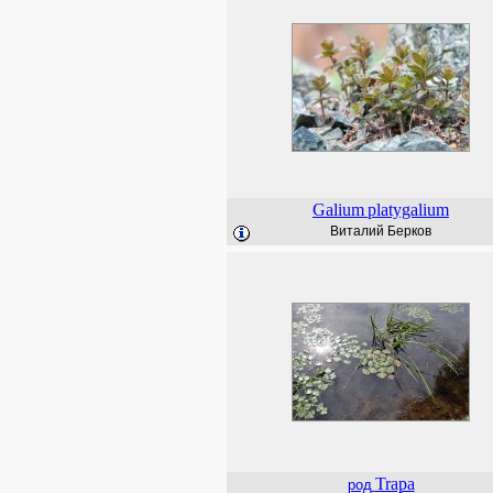
Galium
platygalium
Виталий Берков
Trapa
род