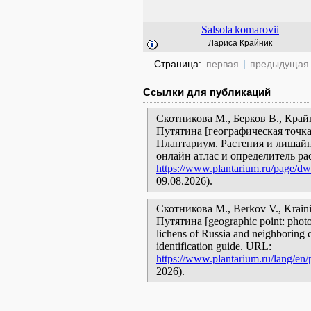
Salsola
komarovii
Лариса Крайник
Страница:
первая
|
предыдущая
Ссылки для публикаций
Скотникова М., Берков В., Кра
Путятина [географическая точка
Плантариум. Растения и лишайн
онлайн атлас и определитель р
https://www.plantarium.ru/page/dwe
09.08.2026).
Скотникова М., Berkov V., Krai
Путятина [geographic point: photos 
lichens of Russia and neighboring c
identification guide. URL:
https://www.plantarium.ru/lang/en/
2026).