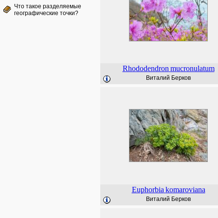
Что такое разделяемые
географические точки?
Rhododendron
mucronulatum
Виталий Берков
Euphorbia
komaroviana
Виталий Берков