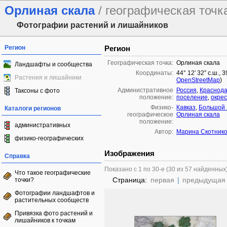
Орлиная скала
/ географическая точк
Фотографии растений и лишайников
Регион
Регион
Географическая точка:
Орлиная скала
Ландшафты и сообщества
Координаты:
44° 12′ 32″ с.ш., 
Растения и лишайники
OpenStreetMap
)
Административное
Россия
,
Краснода
Таксоны с фото
положение:
поселение
,
окре
Физико-
Кавказ
,
Большой 
Каталоги регионов
географическое
Орлиная скала
положение:
административных
Автор:
Марина Скотник
физико-географических
Изображения
Справка
Показано с 1 по 30-е (30 из 57 найденных
Что такое географические
Страница:
первая
|
предыдущая
точки?
Фотографии ландшафтов и
растительных сообществ
Привязка фото растений и
лишайников к точкам