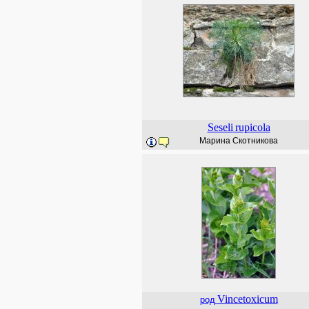
Seseli
rupicola
Марина Скотникова
Vincetoxicum
род