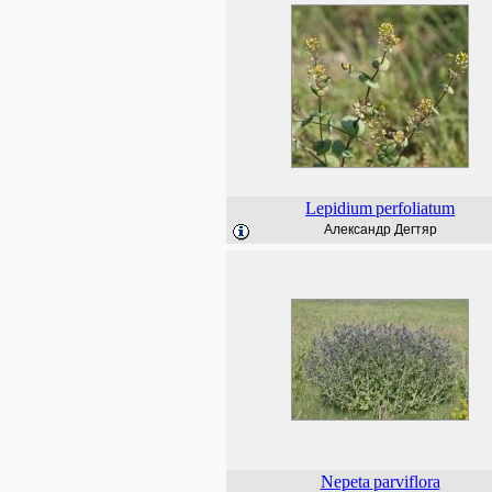
Lepidium
perfoliatum
Александр Дегтяр
Nepeta
parviflora