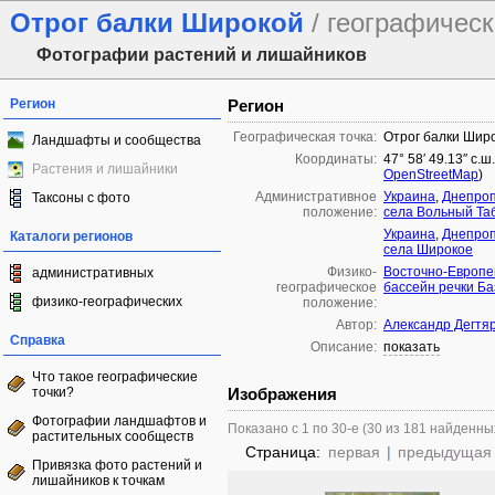
Отрог балки Широкой
/ географическ
Фотографии растений и лишайников
Регион
Регион
Географическая точка:
Отрог балки Шир
Ландшафты и сообщества
Координаты:
47° 58′ 49.13″ с.ш
Растения и лишайники
OpenStreetMap
)
Административное
Украина
,
Днепроп
Таксоны с фото
положение:
села Вольный Та
Украина
,
Днепроп
Каталоги регионов
села Широкое
Физико-
Восточно-Европе
административных
географическое
бассейн речки Ба
физико-географических
положение:
Автор:
Александр Дегтя
Справка
Описание:
показать
Что такое географические
точки?
Изображения
Фотографии ландшафтов и
Показано с 1 по 30-е (30 из 181 найденны
растительных сообществ
Страница:
первая
|
предыдущая
Привязка фото растений и
лишайников к точкам