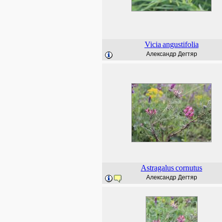
Vicia
angustifolia
Александр Дегтяр
Astragalus
cornutus
Александр Дегтяр