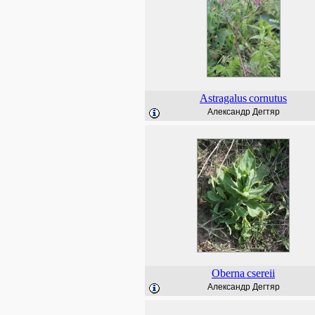
Astragalus
cornutus
Александр Дегтяр
Oberna
csereii
Александр Дегтяр