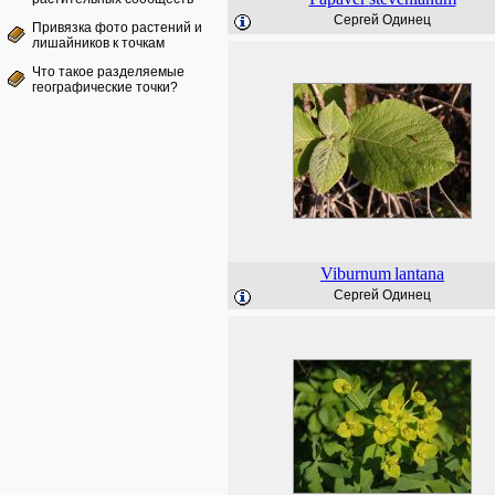
Сергей Одинец
Привязка фото растений и
лишайников к точкам
Что такое разделяемые
географические точки?
Viburnum
lantana
Сергей Одинец