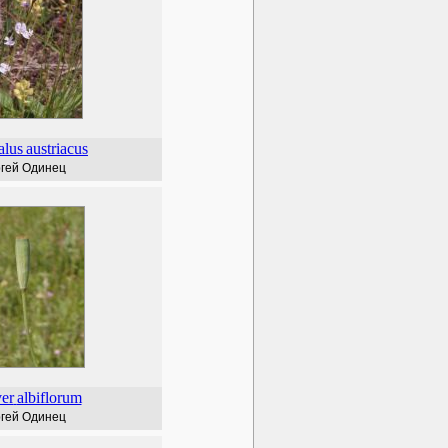
alus
austriacus
гей Одинец
er
albiflorum
гей Одинец