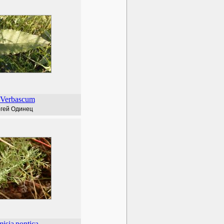
Verbascum
гей Одинец
misia
pontica