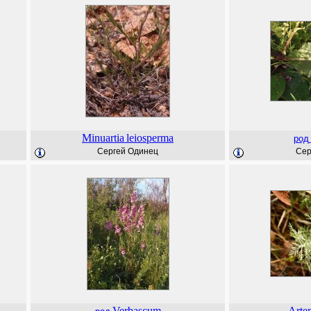
Minuartia
leiosperma
род
Сергей Одинец
Сер
Verbascum
Arte