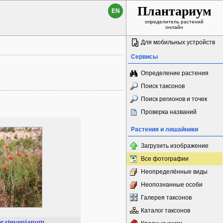
Плантариум
EN
определитель растений
онлайн
Для мобильных устройств
Сервисы
Определение растения
Поиск таксонов
Поиск регионов и точек
Проверка названий
Растения и лишайники
Загрузить изображение
Все фотографии
Неопределённые виды
Неопознанные особи
Галерея таксонов
Каталог таксонов
r
stevenianum