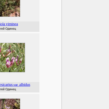
iola
viminea
гей Одинец
esicarius
albidus
var.
гей Одинец