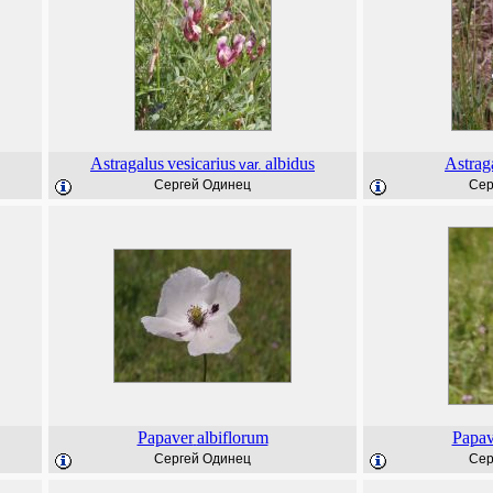
Astragalus
vesicarius
albidus
Astrag
var.
Сергей Одинец
Сер
Papaver
albiflorum
Papav
Сергей Одинец
Сер