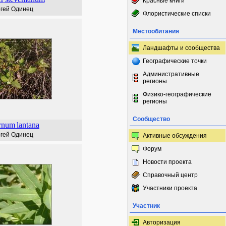
Красные книги
гей Одинец
Флористические списки
Местообитания
Ландшафты и сообщества
Географические точки
Административные
регионы
Физико-географические
регионы
Сообщество
rnum
lantana
гей Одинец
Активные обсуждения
Форум
Новости проекта
Справочный центр
Участники проекта
Участник
Авторизация