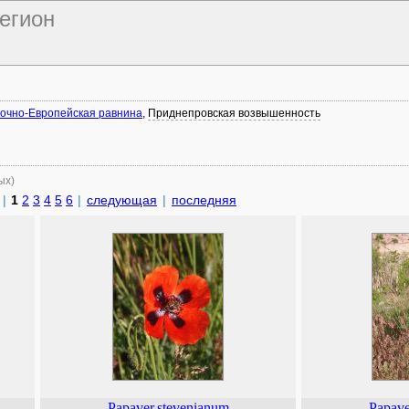
регион
очно-Европейская равнина
,
Приднепровская возвышенность
ых)
|
1
2
3
4
5
6
|
следующая
|
последняя
Papaver
stevenianum
Papave