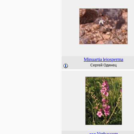
Minuartia
leiosperma
Сергей Одинец
Verbascum