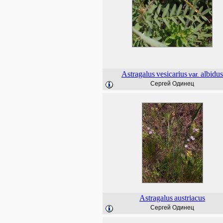
Astragalus
vesicarius
albidus
var.
Сергей Одинец
Astragalus
austriacus
Сергей Одинец