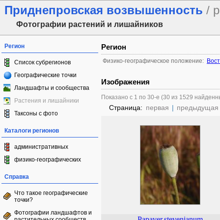
Приднепровская возвышенность
/ 
Фотографии растений и лишайников
Регион
Регион
Физико-географическое положение:
Вост
Список субрегионов
Географические точки
Изображения
Ландшафты и сообщества
Показано с 1 по 30-е (30 из 1529 найденн
Растения и лишайники
Страница:
первая
|
предыдущая
Таксоны с фото
Каталоги регионов
административных
физико-географических
Справка
Что такое географические
точки?
Фотографии ландшафтов и
Papaver
stevenianum
растительных сообществ