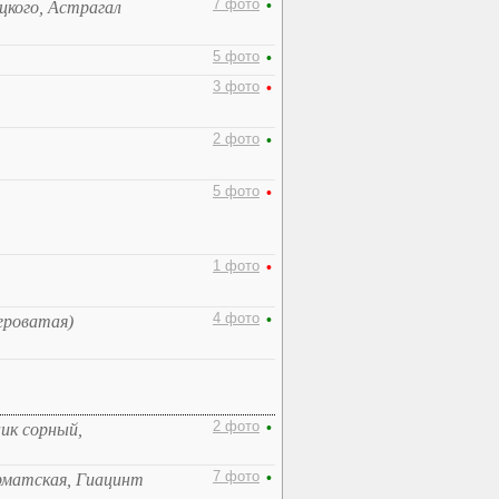
7 фото
•
цкого, Астрагал
5 фото
•
3 фото
•
2 фото
•
5 фото
•
1 фото
•
4 фото
•
ероватая)
2 фото
•
ник сорный,
7 фото
•
арматская, Гиацинт