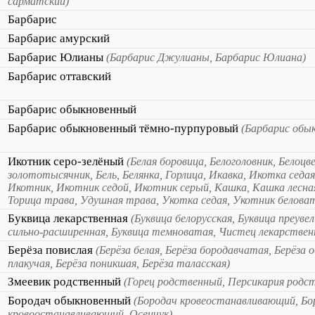
сарматский)
Барбарис
Барбарис амурский
Барбарис Юлианы
(Барбарис Джулианы, Барбарис Юлиана)
Барбарис оттавский
Барбарис обыкновенный
Барбарис обыкновенный тёмно-пурпуровый
(Барбарис обы
Икотник серо-зелёный
(Белая боровица, Белоголовник, Белоцв
золототысячник, Бель, Белянка, Горлица, Икавка, Икотка седа
Икотник, Икотник седой, Икотник серый, Кашка, Кашка лесная
Торица трава, Удушная трава, Укотка седая, Укотник белова
Буквица лекарственная
(Буквица белорусская, Буквица преуве
сильно-расширенная, Буквица темноватая, Чистец лекарствен
Берёза повислая
(Берёза белая, Берёза бородавчатая, Берёза 
плакучая, Берёза поникшая, Берёза таласская)
Змеевик родственный
(Горец родственный, Персикария родс
Бородач обыкновенный
(Бородач кровеостанавливающий, Бо
кровоостанавливающий, Осенчук)