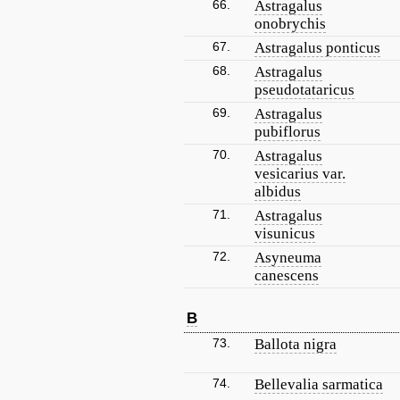
66.
Astragalus
onobrychis
67.
Astragalus ponticus
68.
Astragalus
pseudotataricus
69.
Astragalus
pubiflorus
70.
Astragalus
vesicarius var.
albidus
71.
Astragalus
visunicus
72.
Asyneuma
canescens
B
73.
Ballota nigra
74.
Bellevalia sarmatica