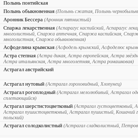
Полынь понтийская
Полынь обыкновенная
(Полынь сжатая, Полынь чернобыльни
Аронник Бессера
(Аронник пятнистый)
Спаржа лекарственная
(Аспарагус каспийский, Аспарагус лек
многолистный, Спаржа аптечная, Спаржа каспийская, Спарж
многолистная, Спаржа обыкновенная)
Асфоделина крымская
(Асфодель крымский, Асфоделюс крым
Астра степная
(Астра дикая, Астра европейская, Астра звёзд
Астра итальянская, Астра многолетняя, Астра ромашковая)
Астрагал австрийский
Астрагал нутовый
(Астрагал гороховидный, Хлопунец)
Астрагал рогоплодный
(Астрагал мелолюбивый, Астрагал од
сплетающийся)
Астрагал шерстистоцветковый
(Астрагал густоцветковый, 
Астрагал пушистоцветковый, Астрагал пушистый, Кошачий г
польский)
Астрагал солодколистный
(Астрагал сладколистный, Петров