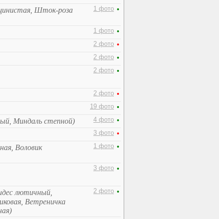
1 фото
•
щинистая, Шток-роза
1 фото
•
2 фото
•
2 фото
•
2 фото
•
2 фото
•
19 фото
•
4 фото
•
лый, Миндаль степной)
3 фото
•
1 фото
•
ная, Воловик
3 фото
•
2 фото
•
идес лютичный,
иковая, Ветреничка
ная)