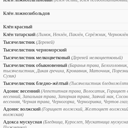
Клён ложнозибольдов
Клён красный
Клён татарский
(Лимок, Неклён, Паклён, Серёжник, Черноклён
Тысячелистник
(Деревей)
Тысячелистник черноморский
Тысячелистник мелкоцветковый
(Деревей мелкоцветковый)
Тысячелистник обыкновенный
(Баранья трава, Белоголовник,
тысячелистник, Дикая гречиха, Кровавник, Маточник, Порезни
Сузик)
Тысячелистник бледно-жёлтый
(Тысячелистник бледножёлт
Адонис весенний
(Аппетитная трава, Волосатик, Горицвет 
весенний, Запальная трава, Запорная трава, Заячий мак, Сосо
весенняя, Черная трава, Черногорка, Черногривка, Чертов глаз
Адонис волжский
(Горицвет волжский, Желтоцвет волжский
волжская)
Адокса мускусная
(Бледница, Курослеп, Мускатница мускусна
Пижмачка)