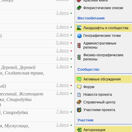
Красные книги
Флористические списки
1 фото
•
Местообитания
1 фото
•
Ландшафты и сообщества
2 фото
•
)
Географические точки
5 фото
•
Административные
регионы
1 фото
•
Физико-географические
1 фото
•
регионы
1 фото
•
 Деревей, Деревей
Сообщество
к, Солдатская трава,
Активные обсуждения
1 фото
•
ый)
Форум
1 фото
•
весенний, Желтоцвет
Новости проекта
нка, Стародубка
Справочный центр
)
Участники проекта
7 фото
•
, Стародубка
Участник
1 фото
•
я, Мускусница,
Авторизация