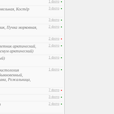
1 фото
•
3 фото
•
овельная, Костёр
3 фото
•
2 фото
•
ик, Пучка морковная,
2 фото
•
2 фото
•
ветник арктический,
емум арктический)
1 фото
•
ый)
1 фото
•
ристолохия
быкновенный,
рава, Рожальница,
7 фото
•
3 фото
•
2 фото
•
)