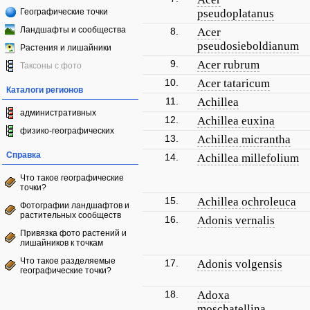
Географические точки
pseudoplatanus
Ландшафты и сообщества
8.
Acer
pseudosieboldianum
Растения и лишайники
9.
Acer rubrum
Таксоны с фото
10.
Acer tataricum
Каталоги регионов
11.
Achillea
административных
12.
Achillea euxina
физико-географических
13.
Achillea micrantha
Справка
14.
Achillea millefolium
Что такое географические
точки?
15.
Achillea ochroleuca
Фотографии ландшафтов и
растительных сообществ
16.
Adonis vernalis
Привязка фото растений и
лишайников к точкам
Что такое разделяемые
17.
Adonis volgensis
географические точки?
18.
Adoxa
moschatellina