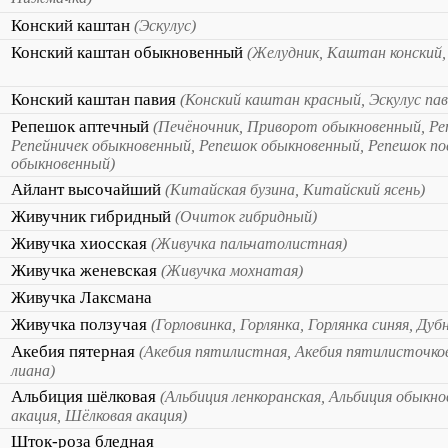
Конский каштан
(Эскулус)
Конский каштан обыкновенный
(Желудник, Каштан конский
Конский каштан павия
(Конский каштан красный, Эскулус пав
Репешок аптечный
(Печёночник, Приворот обыкновенный, Ре
Репейничек обыкновенный, Репешок обыкновенный, Репешок по
обыкновенный)
Айлант высочайший
(Китайская бузина, Китайский ясень)
Живучник гибридный
(Очиток гибридный)
Живучка хиосская
(Живучка пальчатолистная)
Живучка женевская
(Живучка мохнатая)
Живучка Лаксмана
Живучка ползучая
(Горловинка, Горлянка, Горлянка синяя, Дуб
Акебия пятерная
(Акебия пятилистная, Акебия пятилисточко
лиана)
Альбиция шёлковая
(Альбиция ленкоранская, Альбиция обыкно
акация, Шёлковая акация)
Шток-роза бледная