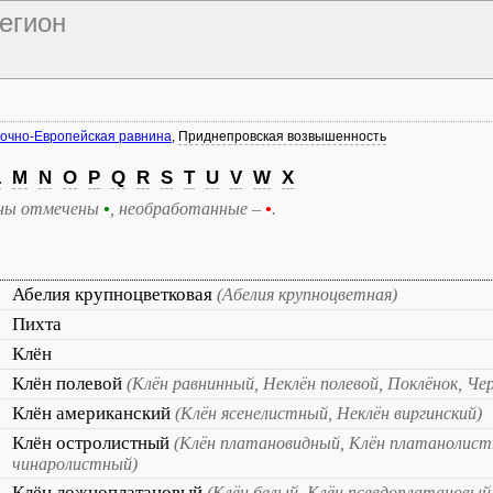
регион
очно-Европейская равнина
,
Приднепровская возвышенность
L
M
N
O
P
Q
R
S
T
U
V
W
X
ны отмечены
•
, необработанные –
•
.
Абелия крупноцветковая
(Абелия крупноцветная)
Пихта
Клён
Клён полевой
(Клён равнинный, Неклён полевой, Поклёнок, Че
Клён американский
(Клён ясенелистный, Неклён виргинский)
Клён остролистный
(Клён платановидный, Клён платанолист
чинаролистный)
Клён ложноплатановый
(Клён белый, Клён псевдоплатановый