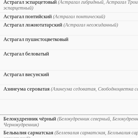
Астрагал эспарцетовый
(Астрагал гибридный, Астрагал Трои
эспарцетный)
Астрагал понтийский
(Астрагал понтический)
Астрагал ложнотатарский
(Астрагал неожиданный)
Астрагал пушистоцветковый
Астрагал беловатый
Астрагал висунский
Азинеума сероватая
(Азинеума седоватая, Свободноцветка с
Белокудренник чёрный
(Белокудренник северный, Белокудрен
Чернокудренник)
Бельвалия сарматская
(Беллевалия сарматская, Белльвалия с