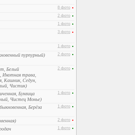
8 фото
•
2 фото
•
1 фото
•
3 фото
•
1 фото
•
2 фото
•
кновенный пурпурный)
2 фото
•
ет, Белый
я, Икотная трава,
, Кашник, Седун,
тый, Чистик)
1 фото
•
личенная, Буквица
ный, Чистец Монье)
1 фото
•
обыкновенная, Берёза
2 фото
•
твенная)
1 фото
•
родач