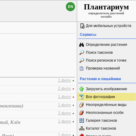
Плантариум
EN
определитель растений
онлайн
Для мобильных устройств
Сервисы
Определение растения
Поиск таксонов
Поиск регионов и точек
Проверка названий
Растения и лишайники
1 фото
•
2 фото
•
Загрузить изображение
1 фото
•
Все фотографии
Неопределённые виды
1 фото
•
рнокленина)
Неопознанные особи
2 фото
•
Галерея таксонов
1 фото
•
ный, Клён
Каталог таксонов
1 фото
•
, Явор)