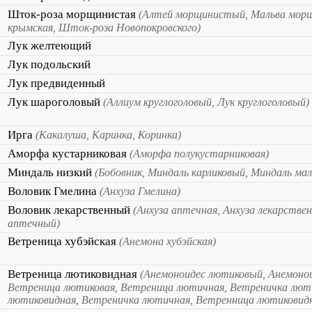
Шток-роза морщинистая
(Алтей морщинистый, Мальва мор
крымская, Шток-роза Новопокровского)
Лук желтеющий
Лук подольский
Лук предвиденный
Лук шароголовый
(Аллиум круглоголовый, Лук круглоголовый)
Ирга
(Какалуша, Каринка, Коринка)
Аморфа кустарниковая
(Аморфа полукустарниковая)
Миндаль низкий
(Бобовник, Миндаль карликовый, Миндаль ма
Воловик Гмелина
(Анхуза Гмелина)
Воловик лекарственный
(Анхуза аптечная, Анхуза лекарствен
аптечный)
Ветреница хубэйская
(Анемона хубэйская)
Ветреница лютиковидная
(Анемоноидес лютиковый, Анемоно
Ветреница лютиковая, Ветреница лютичная, Ветреничка лют
лютиковидная, Ветреничка лютичная, Ветренница лютиковид