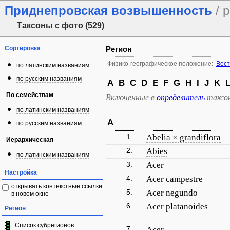
Приднепровская возвышенность
/ 
Таксоны с фото (529)
Сортировка
Регион
Физико-географическое положение:
Вост
по латинским названиям
по русским названиям
A
B
C
D
E
F
G
H
I
J
K
По семействам
Включенные в
определитель
таксо
по латинским названиям
A
по русским названиям
1.
Abelia × grandiflora
Иерархическая
2.
Abies
по латинским названиям
3.
Acer
Настройка
4.
Acer campestre
открывать контекстные ссылки
5.
Acer negundo
в новом окне
6.
Acer platanoides
Регион
Список субрегионов
7.
Acer