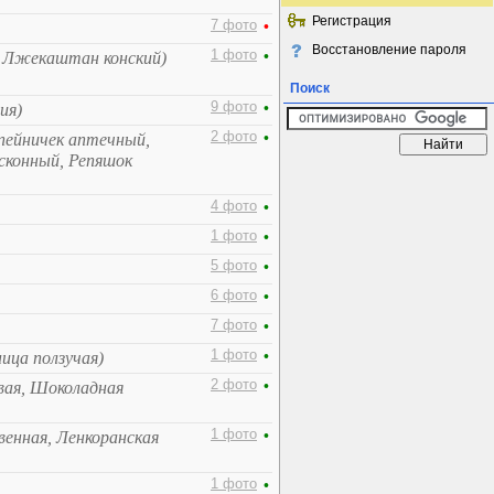
Регистрация
7 фото
•
Восстановление пароля
1 фото
•
, Лжекаштан конский)
Поиск
9 фото
•
ия)
2 фото
•
пейничек аптечный,
сконный, Репяшок
4 фото
•
1 фото
•
5 фото
•
6 фото
•
7 фото
•
1 фото
•
ница ползучая)
2 фото
•
вая, Шоколадная
1 фото
•
венная, Ленкоранская
1 фото
•