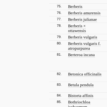
75.
Berberis
76.
Berberis amurensis
77.
Berberis julianae
78.
Berberis ×
ottawensis
79.
Berberis vulgaris
80.
Berberis vulgaris f.
atropurpurea
81.
Berteroa incana
82.
Betonica officinalis
83.
Betula pendula
84.
Bistorta affinis
85.
Bothriochloa
ischaemum