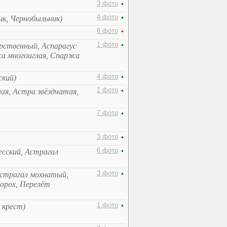
3 фото
•
4 фото
•
к, Чернобыльник)
6 фото
•
1 фото
•
арственный, Аспарагус
а многоиглая, Спаржа
4 фото
•
ский)
1 фото
•
ная, Астра звёздчатая,
7 фото
•
3 фото
•
6 фото
•
есский, Астрагал
3 фото
•
Астрагал мохнатый,
орох, Перелёт
1 фото
•
 крест)