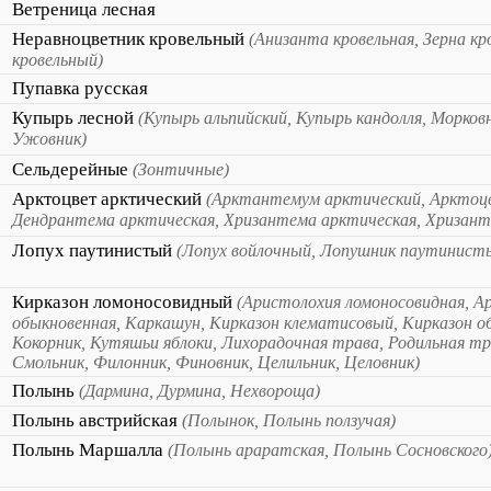
Ветреница лесная
Неравноцветник кровельный
(Анизанта кровельная, Зерна кр
кровельный)
Пупавка русская
Купырь лесной
(Купырь альпийский, Купырь кандолля, Морковн
Ужовник)
Сельдерейные
(Зонтичные)
Арктоцвет арктический
(Арктантемум арктический, Арктоц
Дендрантема арктическая, Хризантема арктическая, Хризант
Лопух паутинистый
(Лопух войлочный, Лопушник паутинист
Кирказон ломоносовидный
(Аристолохия ломоносовидная, А
обыкновенная, Каркашун, Кирказон клематисовый, Кирказон о
Кокорник, Кутяшьи яблоки, Лихорадочная трава, Родильная т
Смольник, Филонник, Финовник, Целильник, Целовник)
Полынь
(Дармина, Дурмина, Нехвороща)
Полынь австрийская
(Полынок, Полынь ползучая)
Полынь Маршалла
(Полынь араратская, Полынь Сосновского