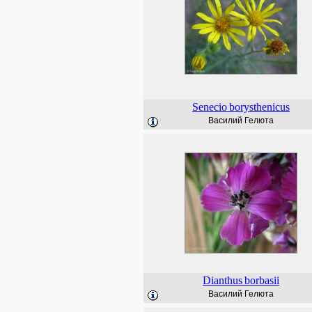
Senecio
borysthenicus
Василий Гелюта
Dianthus
borbasii
Василий Гелюта