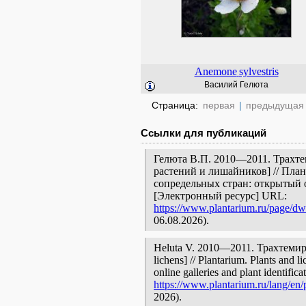
Anemone
sylvestris
Василий Гелюта
Страница:
первая
|
предыдущая
Ссылки для публикаций
Гелюта В.П. 2010—2011. Трахте
растений и лишайников] // Пла
сопредельных стран: открытый 
[Электронный ресурс] URL:
https://www.plantarium.ru/page/dwe
06.08.2026).
Heluta V. 2010—2011. Трахтемиров
lichens] // Plantarium. Plants and 
online galleries and plant identific
https://www.plantarium.ru/lang/en/
2026).