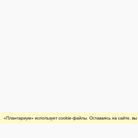
Обратная связь
«Плантариум» использует cookie-файлы. Оставаясь на сайте, вы