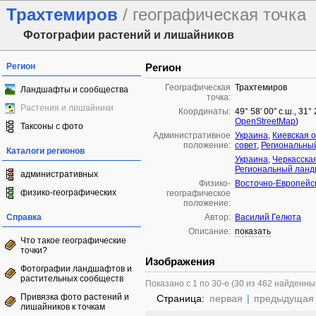
Трахтемиров
/ географическая точка
Фотографии растений и лишайников
Регион
Регион
Географическая
Трахтемиров
Ландшафты и сообщества
точка:
Растения и лишайники
Координаты:
49° 58′ 00″ с.ш., 31°
OpenStreetMap
)
Таксоны с фото
Административное
Украина
,
Киевская 
положение:
совет
,
Региональны
Каталоги регионов
Украина
,
Черкасска
Региональный ланд
административных
Физико-
Восточно-Европейс
физико-географических
географическое
положение:
Справка
Автор:
Василий Гелюта
Описание:
показать
Что такое географические
точки?
Изображения
Фотографии ландшафтов и
растительных сообществ
Показано с 1 по 30-е (30 из 462 найденны
Привязка фото растений и
Страница:
первая
|
предыдущая
лишайников к точкам