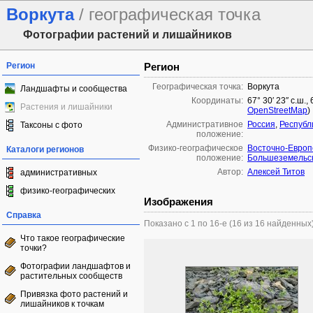
Воркута
/ географическая точка
Фотографии растений и лишайников
Регион
Регион
Географическая точка:
Воркута
Ландшафты и сообщества
Координаты:
67° 30′ 23″ с.ш.,
Растения и лишайники
OpenStreetMap
)
Административное
Россия
,
Республ
Таксоны с фото
положение:
Физико-географическое
Восточно-Европ
Каталоги регионов
положение:
Большеземельск
Автор:
Алексей Титов
административных
физико-географических
Изображения
Справка
Показано с 1 по 16-е (16 из 16 найденных
Что такое географические
точки?
Фотографии ландшафтов и
растительных сообществ
Привязка фото растений и
лишайников к точкам