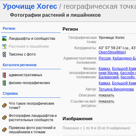
Урочище Хогес
/ географическая точк
Фотографии растений и лишайников
Регион
Регион
Географическая
Урочище Хогес
Ландшафты и сообщества
точка:
Растения и лишайники
Координаты:
43° 07′ 59.24″ с.ш., 4
OpenStreetMap
)
Таксоны с фото
Административное
Россия
,
Кабардино-Б
положение:
Каталоги регионов
Физико-
Кавказ
,
Большой Кав
географическое
реки Малка
,
бассейн 
административных
положение:
Балкарский
,
бассейн
физико-географических
Кавказ
,
Большой Кав
Автор:
Татьяна Винокурова
Справка
Описание:
показать
Ссылки на веб-
показать
Что такое географические
ресурсы:
точки?
Фотографии ландшафтов и
Изображения
растительных сообществ
Привязка фото растений и
Показано с 1 по 9-е (9 из 9 найденных)
лишайников к точкам