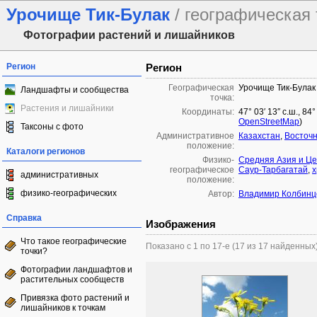
Урочище Тик-Булак
/ географическая 
Фотографии растений и лишайников
Регион
Регион
Географическая
Урочище Тик-Булак
Ландшафты и сообщества
точка:
Растения и лишайники
Координаты:
47° 03′ 13″ с.ш., 84
OpenStreetMap
)
Таксоны с фото
Административное
Казахстан
,
Восточн
положение:
Каталоги регионов
Физико-
Средняя Азия и Ц
географическое
Саур-Тарбагатай
,
х
административных
положение:
физико-географических
Автор:
Владимир Колбинц
Справка
Изображения
Что такое географические
Показано с 1 по 17-е (17 из 17 найденных
точки?
Фотографии ландшафтов и
растительных сообществ
Привязка фото растений и
лишайников к точкам