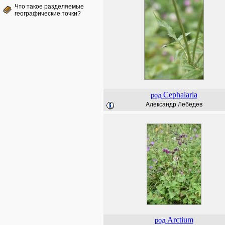
Что такое разделяемые
географические точки?
Cephalaria
род
Александр Лебедев
Arctium
род