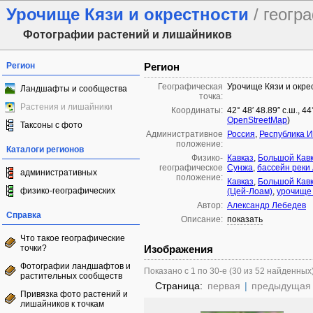
Урочище Кязи и окрестности
/ геогр
Фотографии растений и лишайников
Регион
Регион
Географическая
Урочище Кязи и окре
Ландшафты и сообщества
точка:
Растения и лишайники
Координаты:
42° 48′ 48.89″ с.ш., 4
OpenStreetMap
)
Таксоны с фото
Административное
Россия
,
Республика 
положение:
Каталоги регионов
Физико-
Кавказ
,
Большой Кав
географическое
Сунжа
,
бассейн реки
административных
положение:
Кавказ
,
Большой Кав
физико-географических
(Цей-Лоам)
,
урочище
Автор:
Александр Лебедев
Справка
Описание:
показать
Что такое географические
точки?
Изображения
Фотографии ландшафтов и
Показано с 1 по 30-е (30 из 52 найденных
растительных сообществ
Страница:
первая
|
предыдущая
Привязка фото растений и
лишайников к точкам