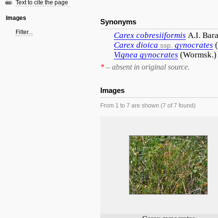
Text to cite the page
Images
Synonyms
Filter...
Carex
cobresiiformis
A.I. Bar
Carex
dioica
gynocrates
ssp.
Vignea
gynocrates
(Wormsk.)
*
– absent in original source.
Images
From 1 to 7 are shown (7 of 7 found)