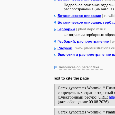
Подробное описание отдельны
распространения (на англ. яз.
Ботаническое описание
| ru.wik
Ботаническое описание, герба
Гербарий
| plant.depo.msu.ru
Фотографии гербарных образ
Гербарий, распространение
| w
Рисунки
| www.plantillustrations.or
Экология и распространение н
Resources on parent taxa ...
Text to cite the page
Carex gynocrates Wormsk. // Пл
сопредельных стран: открытый 
[Электронный ресурс] URL:
htt
(дата обращения: 09.08.2026).
Carex gynocrates Wormsk. // Planta