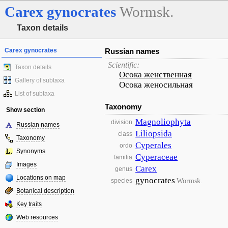
Carex
gynocrates
Wormsk.
Taxon details
Carex gynocrates
Russian names
Scientific:
Taxon details
Осока женственная
Gallery of subtaxa
Осока женосильная
List of subtaxa
Taxonomy
Show section
Magnoliophyta
division
Russian names
Liliopsida
class
Taxonomy
Cyperales
ordo
Synonyms
Cyperaceae
familia
Images
Carex
genus
Locations on map
gynocrates
Wormsk.
species
Botanical description
Key traits
Web resources