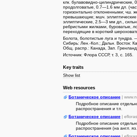
клк. булавовидно-цилиндрические, 0
продолговатые, 0.7—1.6 мм дл. (час
горизонтально отклоненными; чш. ж
превышающие; мшч. эллиптические
эллиптические, 2.5—3 мм дл., силь
ребристыми жилками, буроватые, л
переходящие в короткий шероховатый
Болота, болотистые луга и тундра. — 
Сибирь: Лен.-Кол.; Дальн. Восток: Ка
Общ. распр.: Канада, Зап. Гренланд
Источник: Флора СССР, т. 3, с. 165.
Key traits
Show list
Web resources
Ботаническое описание
| www.n
Подробное описание отдельны
распространения и т.п.
Ботаническое описание
| eflora
Подробное описание отдельны
распространения (на англ. яз.
Ботаническое описание
| eflora