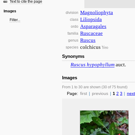
Text to cite the page
Images
Magnoliophyta
division
Liliopsida
class
Filter...
Asparagales
ordo
Ruscaceae
familia
Ruscus
genus
colchicus
Yeo
species
Synonyms
Ruscus
hypophyllum
auct.
Images
From 1 to 30 are shown (30 of 75 found)
Page:
first
|
previous
|
1
2
3
|
next