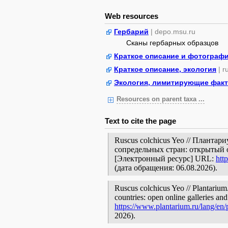
Web resources
Гербарий
| depo.msu.ru
Сканы гербарных образцов
Краткое описание и фотограф
Краткое описание, экология
| r
Экология, лимитирующие факт
Resources on parent taxa ...
Text to cite the page
Ruscus colchicus Yeo // Планта
сопредельных стран: открытый 
[Электронный ресурс] URL:
htt
(дата обращения: 06.08.2026).
Ruscus colchicus Yeo // Plantarium
countries: open online galleries and
https://www.plantarium.ru/lang/en
2026).