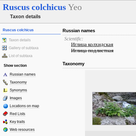
Ruscus
colchicus
Yeo
Taxon details
Ruscus colchicus
Russian names
Scientific:
Taxon details
Иглица колхидская
Gallery of subtaxa
Иглица подлистная
List of subtaxa
Taxonomy
Show section
Russian names
Taxonomy
Synonyms
Images
Locations on map
Red Lists
Key traits
Web resources