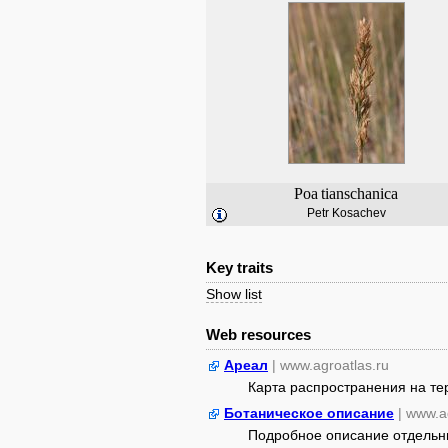
Poa
tianschanica
Petr Kosachev
Key traits
Show list
Web resources
Ареал
| www.agroatlas.ru
Карта распространения на т
Ботаническое описание
| www.a
Подробное описание отдельны