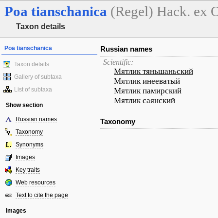
Poa
tianschanica
(Regel) Hack. ex O
Taxon details
Poa tianschanica
Russian names
Scientific:
Taxon details
Мятлик тяньшаньский
Gallery of subtaxa
Мятлик инееватый
List of subtaxa
Мятлик памирский
Мятлик саянский
Show section
Russian names
Taxonomy
Taxonomy
Synonyms
Images
Key traits
Web resources
Text to cite the page
Images