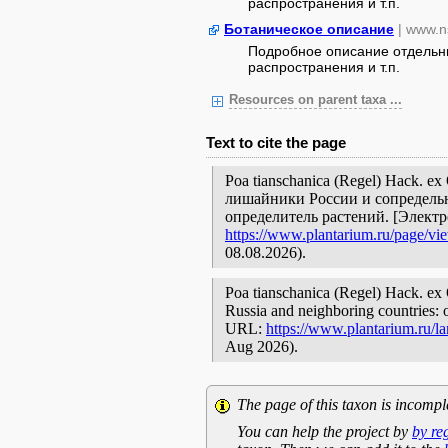
распространения и т.п.
Ботаническое описание
| www.n
Подробное описание отдельны
распространения и т.п.
Resources on parent taxa ...
Text to cite the page
Poa tianschanica (Regel) Hack. ex
лишайники России и сопредельн
определитель растений. [Элект
https://www.plantarium.ru/page/vi
08.08.2026).
Poa tianschanica (Regel) Hack. ex O
Russia and neighboring countries: o
URL:
https://www.plantarium.ru/l
Aug 2026).
The page of this taxon is incompl
You can help the project by
by re