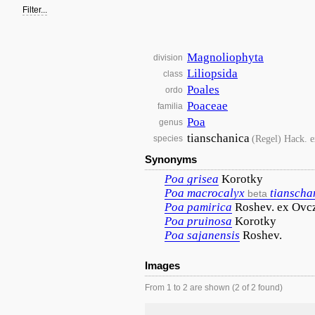
Filter...
Magnoliophyta
division
Liliopsida
class
Poales
ordo
Poaceae
familia
Poa
genus
tianschanica
(Regel) Hack. e
species
Synonyms
Poa
grisea
Korotky
Poa
macrocalyx
tianscha
beta
Poa
pamirica
Roshev. ex Ovc
Poa
pruinosa
Korotky
Poa
sajanensis
Roshev.
Images
From 1 to 2 are shown (2 of 2 found)