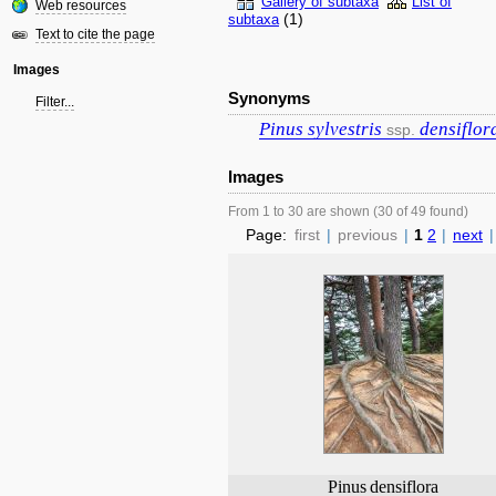
Gallery of subtaxa
List of
Web resources
(1)
subtaxa
Text to cite the page
Images
Synonyms
Filter...
Pinus
sylvestris
densiflor
ssp.
Images
From 1 to 30 are shown (30 of 49 found)
Page:
first
|
previous
|
1
2
|
next
|
Pinus
densiflora