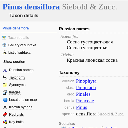
Pinus
densiflora
Siebold & Zucc.
Taxon details
Pinus densiflora
Russian names
Scientific:
Taxon details
Сосна густоцветковая
Gallery of subtaxa
Сосна густоцветная
List of subtaxa
Trivial:
Красная японская сосна
Show section
Russian names
Taxonomy
Taxonomy
Pinophyta
division
Synonyms
Pinopsida
class
Images
Pinales
ordo
Locations on map
Pinaceae
familia
Pinus
Known hybrids
genus
densiflora
Siebold & Zucc.
species
Red Lists
Key traits
See also: