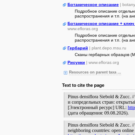
Ботаническое описание
| botan
Подробное описание отдельны
распространения и т.п. (на анг
Ботаническое описание + ключ
www.efloras.org
Подробное описание отдельны
распространения и т.п. (на анг
Гербарий
| plant.depo.msu.ru
Сканы гербарных образцов (
Рисунки
| www.efloras.org
Resources on parent taxa ...
Text to cite the page
Pinus densiflora Siebold & Zucc
и сопредельных стран: открытый
[Электронный ресурс] URL:
htt
(дата обращения: 09.08.2026).
Pinus densiflora Siebold & Zucc. //
neighboring countries: open online 