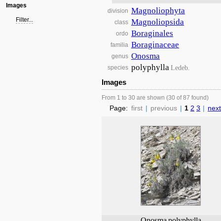
Images
Magnoliophyta
division
Filter...
Magnoliopsida
class
Boraginales
ordo
Boraginaceae
familia
Onosma
genus
polyphylla
Ledeb.
species
Images
From 1 to 30 are shown (30 of 87 found)
Page:
first
|
previous
|
1
2
3
|
next
Onosma
polyphylla