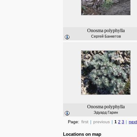
Onosma
polyphylla
Сергей Банкетов
Onosma
polyphylla
Эдуард Гарин
Page:
first
|
previous
|
1
2
3
|
next
Locations on map