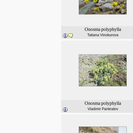
Onosma
polyphylla
Tatiana Vinokurova
Onosma
polyphylla
Vladimir Pankratov