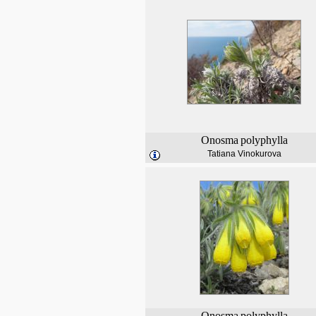
Onosma
polyphylla
Tatiana Vinokurova
Onosma
polyphylla