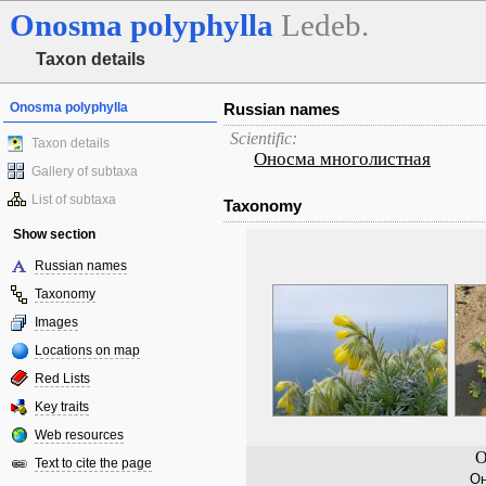
Onosma
polyphylla
Ledeb.
Taxon details
Onosma polyphylla
Russian names
Scientific:
Taxon details
Оносма многолистная
Gallery of subtaxa
List of subtaxa
Taxonomy
Show section
Russian names
Taxonomy
Images
Locations on map
Red Lists
Key traits
Web resources
O
Text to cite the page
Он