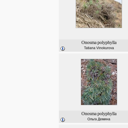
Onosma
polyphylla
Tatiana Vinokurova
Onosma
polyphylla
Ольга Демина