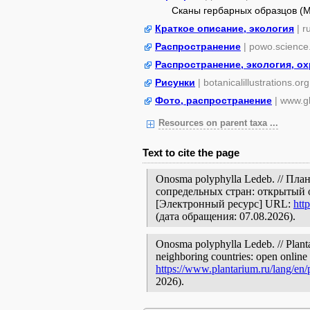
Сканы гербарных образцов (
Краткое описание, экология
| r
Распространение
| powo.science
Распространение, экология, о
Рисунки
| botanicalillustrations.org
Фото, распространение
| www.gb
Resources on parent taxa ...
Text to cite the page
Onosma polyphylla Ledeb. // Пл
сопредельных стран: открытый 
[Электронный ресурс] URL:
htt
(дата обращения: 07.08.2026).
Onosma polyphylla Ledeb. // Planta
neighboring countries: open online 
https://www.plantarium.ru/lang/en
2026).