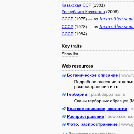
Казахская ССР
(1981)
Республика Казахстан
(2006)
Incarvillea
semi
СССР
(1975) — as
Incarvillea
semi
СССР
(1978) — as
СССР
(1984)
Key traits
Show list
Web resources
Ботаническое описание
| www.f
Подробное описание отдельны
распространения и т.п.
Гербарий
| plant.depo.msu.ru
Сканы гербарных образцов (
Краткое описание, экология
| 
Распространение
| powo.science
Фото, распространение
| www.gb