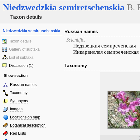
Niedzwedzkia
semiretschenskia
B. 
Taxon details
Niedzwedzkia semiretschenskia
Russian names
Scientific:
Taxon details
Недзвецкия семиреченская
Gallery of subtaxa
Инкарвиллея семиреченская
List of subtaxa
Taxonomy
Discussion (1)
Show section
Russian names
Taxonomy
Synonyms
Images
Locations on map
Botanical description
Red Lists