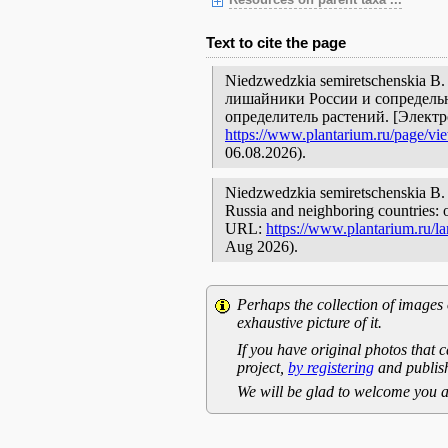
Resources on parent taxa ...
Text to cite the page
Niedzwedzkia semiretschenskia B.
лишайники России и сопредельн
определитель растений. [Элект
https://www.plantarium.ru/page/vi
06.08.2026).
Niedzwedzkia semiretschenskia B. F
Russia and neighboring countries: o
URL:
https://www.plantarium.ru/l
Aug 2026).
Perhaps the collection of images 
exhaustive picture of it.
If you have original photos that c
project,
by registering
and publish
We will be glad to welcome you a