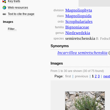
Key traits
Web resources
Magnoliophyta
division
Text to cite the page
Magnoliopsida
class
Scrophulariales
ordo
Images
Bignoniaceae
familia
Filter...
Niedzwedzkia
genus
semiretschenskia
B. Fedtsc
species
Synonyms
Incarvillea
semiretschenskia
Images
From 1 to 30 are shown (30 of 75 found)
Page:
first
|
previous
|
1
2
3
|
next