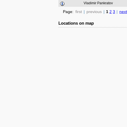
Vladimir Pankratov
Page:
first
|
previous
|
1
2
3
|
next
Locations on map