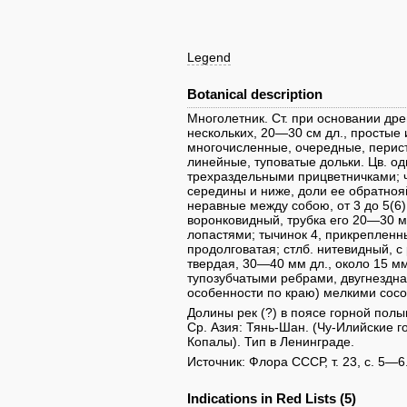
Legend
Botanical description
Многолетник. Ст. при основании др
нескольких, 20—30 см дл., простые 
многочисленные, очередные, перист
линейные, туповатые дольки. Цв. о
трехраздельными прицветничками; ч
середины и ниже, доли ее обратноя
неравные между собою, от 3 до 5(6)
воронковидный, трубка его 20—30 м
лопастями; тычинок 4, прикрепленных
продолговатая; стлб. нитевидный, 
твердая, 30—40 мм дл., около 15 м
тупозубчатыми ребрами, двугнездна
особенности по краю) мелкими сос
Долины рек (?) в поясе горной пол
Ср. Азия: Тянь-Шан. (Чу-Илийские г
Копалы). Тип в Ленинграде.
Источник: Флора СССР, т. 23, с. 5—6
Indications in Red Lists (5)