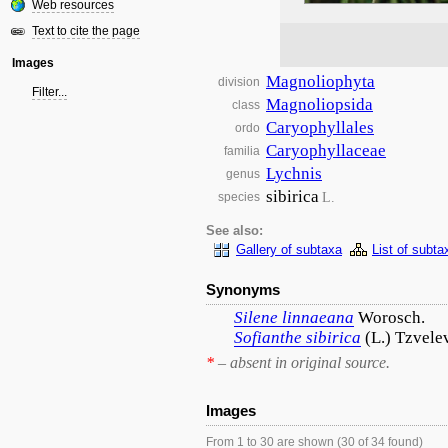
Web resources
Text to cite the page
Images
Magnoliophyta
division
Filter...
Magnoliopsida
class
Caryophyllales
ordo
Caryophyllaceae
familia
Lychnis
genus
sibirica
L.
species
See also:
Gallery of subtaxa
List of subta
Synonyms
Silene
linnaeana
Worosch.
Sofianthe
sibirica
(L.) Tzvele
*
– absent in original source.
Images
From 1 to 30 are shown (30 of 34 found)