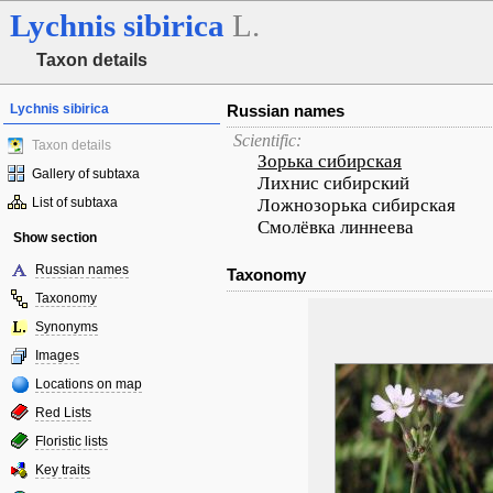
Lychnis
sibirica
L.
Taxon details
Lychnis sibirica
Russian names
Scientific:
Taxon details
Зорька сибирская
Gallery of subtaxa
Лихнис сибирский
List of subtaxa
Ложнозорька сибирская
Смолёвка линнеева
Show section
Russian names
Taxonomy
Taxonomy
Synonyms
Images
Locations on map
Red Lists
Floristic lists
Key traits