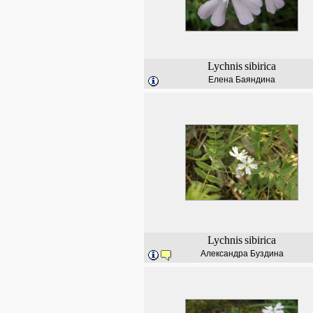
Lychnis
sibirica
Елена Баяндина
Lychnis
sibirica
Александра Буздина