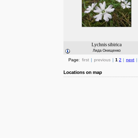
Lychnis
sibirica
Лида Онищенко
Page:
first
|
previous
|
1
2
|
next
|
Locations on map