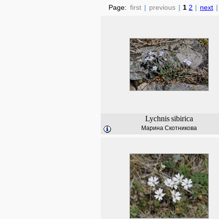
Page:
first
|
previous
|
1
2
|
next
|
Lychnis
sibirica
Марина Скотникова