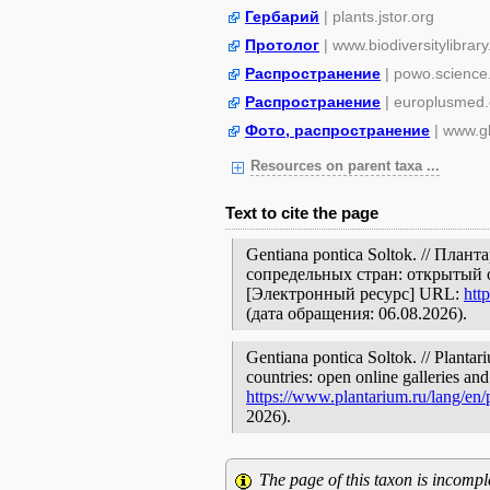
Гербарий
| plants.jstor.org
Протолог
| www.biodiversitylibrary
Распространение
| powo.science
Распространение
| europlusmed.
Фото, распространение
| www.gb
Resources on parent taxa ...
Text to cite the page
Gentiana pontica Soltok. // Пла
сопредельных стран: открытый 
[Электронный ресурс] URL:
htt
(дата обращения: 06.08.2026).
Gentiana pontica Soltok. // Plantar
countries: open online galleries and
https://www.plantarium.ru/lang/en
2026).
The page of this taxon is incompl