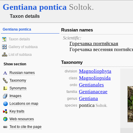
Gentiana
pontica
Soltok.
Taxon details
Gentiana pontica
Russian names
Scientific:
Taxon details
Горечавка понтийская
Gallery of subtaxa
Горечавка весенняя понтийс
List of subtaxa
Taxonomy
Show section
Magnoliophyta
division
Russian names
Magnoliopsida
class
Taxonomy
Gentianales
ordo
Synonyms
Gentianaceae
familia
Images
Gentiana
genus
Locations on map
pontica
Soltok.
species
Key traits
Web resources
Text to cite the page