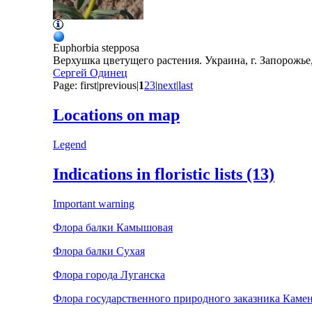
Euphorbia
stepposa
Верхушка цветущего растения. Украина, г. Запорожье,
Сергей Одинец
Page:
first
|
previous
|
1
2
3
|
next
|
last
Locations on map
Legend
Indications in floristic lists (13)
Important warning
Флора балки Камышовая
Флора балки Сухая
Флора города Луганска
Флора государственного природного заказника Камен