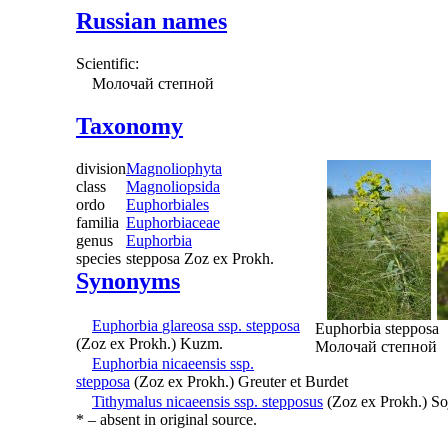
Russian names
Scientific:
Молочай степной
Taxonomy
division
Magnoliophyta
class
Magnoliopsida
ordo
Euphorbiales
familia
Euphorbiaceae
genus
Euphorbia
species
stepposa
Zoz ex Prokh.
Synonyms
Euphorbia
glareosa
ssp.
stepposa
Euphorbia stepposa
(Zoz ex Prokh.) Kuzm.
Молочай степной
Euphorbia
nicaeensis
ssp.
stepposa
(Zoz ex Prokh.) Greuter et Burdet
Tithymalus
nicaeensis
ssp.
stepposus
(Zoz ex Prokh.) So
*
– absent in original source.