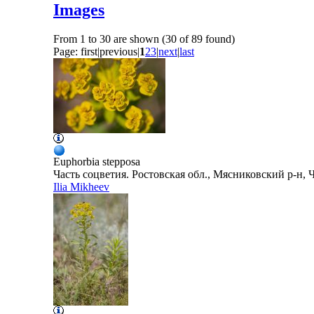
Images
From 1 to 30 are shown (30 of 89 found)
Page:
first
|
previous
|
1
2
3
|
next
|
last
Euphorbia
stepposa
Часть соцветия. Ростовская обл., Мясниковский р-н, Ч
Ilia Mikheev