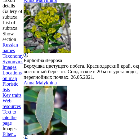
Taxon
Anna Malykhina
details
Gallery of
subtaxa
List of
subtaxa
Show
section
Russian
names
Taxonomy
Euphorbia
stepposa
Synonyms
Верхушка цветущего побега. Краснодарский край, окр.
Images
восточный берег оз. Солдатское в 20 м от уреза воды
Locations
перегнойных почвах. 26.05.2021.
on map
Anna Malykhina
Floristic
lists
Key traits
Web
resources
Text to
cite the
page
Images
Filter...