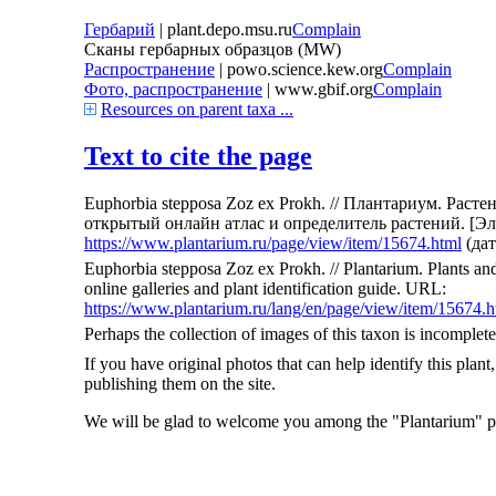
Гербарий
| plant.depo.msu.ru
Complain
Сканы гербарных образцов (MW)
Распространение
| powo.science.kew.org
Complain
Фото, распространение
| www.gbif.org
Complain
Resources on parent taxa ...
Text to cite the page
Euphorbia stepposa Zoz ex Prokh. // Плантариум. Рас
открытый онлайн атлас и определитель растений. [Э
https://www.plantarium.ru/page/view/item/15674.html
(дат
Euphorbia stepposa Zoz ex Prokh. // Plantarium. Plants an
online galleries and plant identification guide. URL:
https://www.plantarium.ru/lang/en/page/view/item/15674.h
Perhaps the collection of images of this taxon is incomplete
If you have original photos that can help identify this plant
publishing them on the site.
We will be glad to welcome you among the "Plantarium" pro