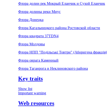
Флора долин рек Мокрый Еланчик и Сухой Еланчик
Флора долины реки Миус
Флора Донецка
Флора Кагальницкого района Ростовской области
Флора квадрата 37TDN4
Флора Молдовы
Флора НПП "Подільські Товтри" (Аборигена фракція)
Флора оврага Каменный
Флора Таганрога и Неклиновского района
Key traits
Show list
Important warning
Web resources