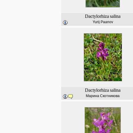
Dactylorhiza
salina
Yurij Paanov
Dactylorhiza
salina
Марина Скотникова