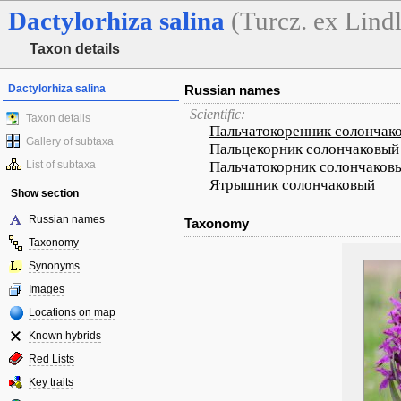
Dactylorhiza
salina
(Turcz. ex Lindl
Taxon details
Dactylorhiza salina
Russian names
Scientific:
Taxon details
Пальчатокоренник солончак
Gallery of subtaxa
Пальцекорник солончаковый
List of subtaxa
Пальчатокорник солончаков
Ятрышник солончаковый
Show section
Russian names
Taxonomy
Taxonomy
Synonyms
Images
Locations on map
Known hybrids
Red Lists
Key traits