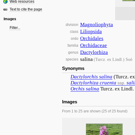
Web resources
Text to cite the page
Images
Magnoliophyta
division
Filter...
Liliopsida
class
Orchidales
ordo
Orchidaceae
familia
Dactylorhiza
genus
salina
(Turcz. ex Lindl.) Soó
species
Synonyms
Dactylorchis
salina
(Turcz. ex
Dactylorhiza
cruenta
sal
ssp.
Orchis
salina
Turcz. ex Lindl.
Images
From 1 to 25 are shown (25 of 25 found)